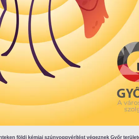
énteken földi kémiai szúnyoggyérítést végeznek Győr terüle