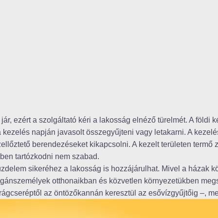
, ezért a szolgáltató kéri a lakosság elnéző türelmét. A földi 
 kezelés napján javasolt összegyűjteni vagy letakarni. A kezelé
szellőztető berendezéseket kikapcsolni. A kezelt területen termő
ében tartózkodni nem szabad.
 küzdelem sikeréhez a lakosság is hozzájárulhat. Mivel a házak kö
a magánszemélyek otthonaikban és közvetlen környezetükben meg
irágcseréptől az öntözőkannán keresztül az esővízgyűjtőig –, m