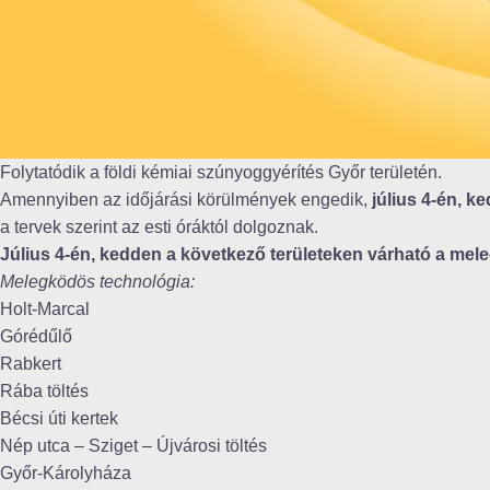
Folytatódik a földi kémiai szúnyoggyérítés Győr területén.
Amennyiben az időjárási körülmények engedik,
július 4-én, k
a tervek szerint az esti óráktól dolgoznak.
Július 4-én, kedden a következő területeken várható a mel
Melegködös technológia:
Holt-Marcal
Górédűlő
Rabkert
Rába töltés
Bécsi úti kertek
Nép utca – Sziget – Újvárosi töltés
Győr-Károlyháza