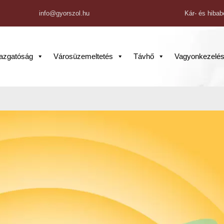
info@gyorszol.hu
Kár- és hibab
gazgatóság
Városüzemeltetés
Távhő
Vagyonkezelé