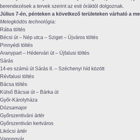
berendezések a tervek szerint az esti óráktól dolgoznak.
Július 7-én, pénteken a következő területeken várható a m
Melegködös technológia:
Rába töltés
Bécsi út – Nép utca – Sziget – Újváros töltés
Pinnyédi töltés
Aranypart – Hédervári út – Újfalusi töltés
Sárás
14-es számú út Sárás II. – Széchenyi híd között
Révfalusi töltés
Bácsa töltés
Külső Bácsai út – Bárka út
Győr-Károlyháza
Dózsamajor
Győrszentiváni ártér
Győrszentiván kertváros
Likócsi ártér
Vagongyár