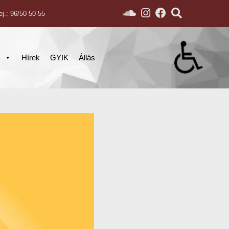
ej.: 96/50-50-55
s
Hírek
GYIK
Állás