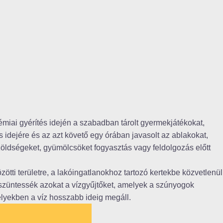
kémiai gyérítés idején a szabadban tárolt gyermekjátékokat,
s idejére és az azt követő egy órában javasolt az ablakokat,
 zöldségeket, gyümölcsöket fogyasztás vagy feldolgozás előtt
zötti területre, a lakóingatlanokhoz tartozó kertekbe közvetlenül
szüntessék azokat a vízgyűjtőket, amelyek a szúnyogok
elyekben a víz hosszabb ideig megáll.