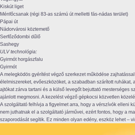
Kiskút liget
Ménfőcsanak (régi 83-as számú út melletti fás-nádas terület)
Pápai út
Nádorvárosi köztemető
Serfőződombi dűlő
Sashegy
ULV technológia:
Gyirmót horgászfalu
Gyirmót
A melegködös gyérítést végző szerkezet működése zajhatással jár
élelmiszereket, evőeszközöket, a szabadban szárított ruhákat, a
ajtókat zárva tartani és a külső levegőt bejuttató mesterséges 
ajánlott megmosni. A kezelést végző gépkocsi közvetlen közel
A szolgáltató felhívja a figyelmet arra, hogy a vérszívók elleni
nem juthatnak el a szolgáltató járművei, ezért fontos, hogy 
szaporodását segítik. Ez minden olyan edény, eszköz lehet – v