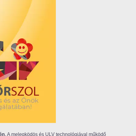
tén
. A melegködös és ULV technológiával működő