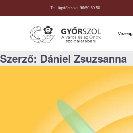
Tel. ügyfélszolg: 96/50-50-50
Vezéri
Szerző:
Dániel Zsuzsanna