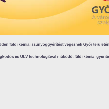
edden földi kémiai szúnyoggyérítést végeznek Győr területé
egködös és ULV technológiával működő, földi kémiai gyérít