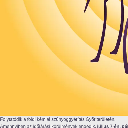
Folytatódik a földi kémiai szúnyoggyérítés Győr területén.
Amennyiben az időjárási körülmények engedik, j
úlius 7-én, p