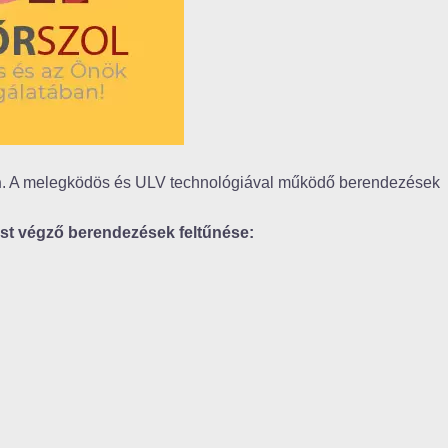
n
. A melegködös és ULV technológiával működő berendezések
ést végző berendezések feltűnése: