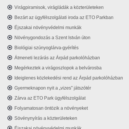
Virágpiramisok, virágládák a közterületeken
Bezárt az ügyfélszolgálati iroda az ETO Parkban
Éjszakai növényvédelmi munkák
Növénygondozás a Szent István úton
Biológiai szúnyoglárva-gyérítés
Átmeneti lezárás az Árpád parkolóházban
Megérkeztek a virágoszlopok a belvárosba
Ideiglenes közlekedési rend az Árpád parkolóházban
Gyermeknapon nyit a „vizes” játszótér
Zárva az ETO Park ügyfélszolgálat
Folyamatosan öntözik a növényeket
Sövénynyírás a közterületeken
Éjszakai növényvédelmi munkák