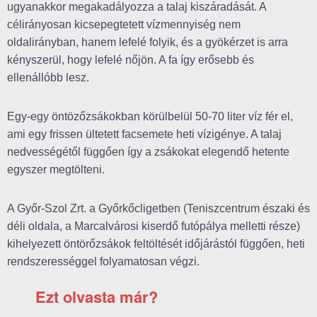
ugyanakkor megakadályozza a talaj kiszáradását. A
célirányosan kicsepegtetett vízmennyiség nem
oldalirányban, hanem lefelé folyik, és a gyökérzet is arra
kényszerül, hogy lefelé nőjön. A fa így erősebb és
ellenállóbb lesz.
Egy-egy öntözőzsákokban körülbelül 50-70 liter víz fér el,
ami egy frissen ültetett facsemete heti vízigénye. A talaj
nedvességétől függően így a zsákokat elegendő hetente
egyszer megtölteni.
A Győr-Szol Zrt. a Győrkőcligetben (Teniszcentrum északi és
déli oldala, a Marcalvárosi kiserdő futópálya melletti része)
kihelyezett öntörőzsákok feltöltését időjárástól függően, heti
rendszerességgel folyamatosan végzi.
Ezt olvasta már?