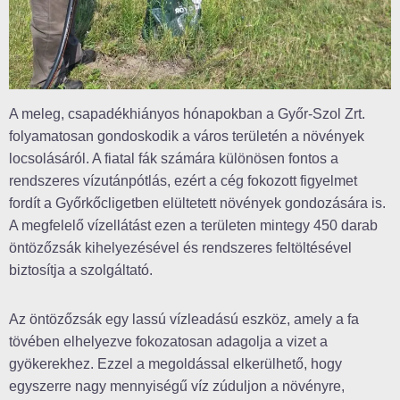
A meleg, csapadékhiányos hónapokban a Győr-Szol Zrt.
folyamatosan gondoskodik a város területén a növények
locsolásáról. A fiatal fák számára különösen fontos a
rendszeres vízutánpótlás, ezért a cég fokozott figyelmet
fordít a Győrkőcligetben elültetett növények gondozására is.
A megfelelő vízellátást ezen a területen mintegy 450 darab
öntözőzsák kihelyezésével és rendszeres feltöltésével
biztosítja a szolgáltató.
Az öntözőzsák egy lassú vízleadású eszköz, amely a fa
tövében elhelyezve fokozatosan adagolja a vizet a
gyökerekhez. Ezzel a megoldással elkerülhető, hogy
egyszerre nagy mennyiségű víz zúduljon a növényre,