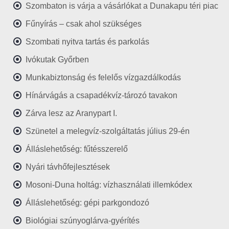
Szombaton is várja a vásárlókat a Dunakapu téri piac
Fűnyírás – csak ahol szükséges
Szombati nyitva tartás és parkolás
Ivókutak Győrben
Munkabiztonság és felelős vízgazdálkodás
Hínárvágás a csapadékvíz-tározó tavakon
Zárva lesz az Aranypart I.
Szünetel a melegvíz-szolgáltatás július 29-én
Álláslehetőség: fűtésszerelő
Nyári távhőfejlesztések
Mosoni-Duna holtág: vízhasználati illemkódex
Álláslehetőség: gépi parkgondozó
Biológiai szúnyoglárva-gyérítés