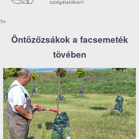
?>
Öntözőzsákok a facsemeték
tövében