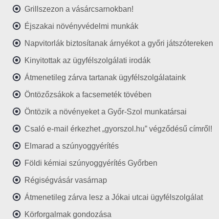
Grillszezon a vásárcsarnokban!
Éjszakai növényvédelmi munkák
Napvitorlák biztosítanak árnyékot a győri játszótereken
Kinyitottak az ügyfélszolgálati irodák
Átmenetileg zárva tartanak ügyfélszolgálataink
Öntözőzsákok a facsemeték tövében
Öntözik a növényeket a Győr-Szol munkatársai
Csaló e-mail érkezhet „gyorszol.hu” végződésű címről!
Elmarad a szúnyoggyérítés
Földi kémiai szúnyoggyérítés Győrben
Régiségvásár vasárnap
Átmenetileg zárva lesz a Jókai utcai ügyfélszolgálat
Körforgalmak gondozása