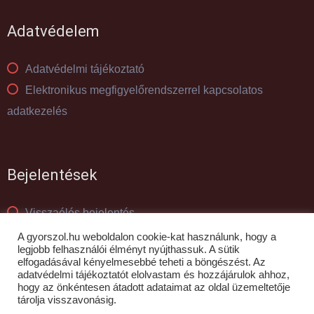
Adatvédelem
Adatvédelmi tájékoztató
Elektronikus megfigyelőrendszerrel kapcsolatos
adatkezelés
Bejelentések
Visszaélés bejelentés
Panaszkezelés
A gyorszol.hu weboldalon cookie-kat használunk, hogy a
legjobb felhasználói élményt nyújthassuk. A sütik
elfogadásával kényelmesebbé teheti a böngészést. Az
adatvédelmi tájékoztatót elolvastam és hozzájárulok ahhoz,
© GYŐR-SZOL Zrt - 2010- 2026
hogy az önkéntesen átadott adataimat az oldal üzemeltetője
tárolja visszavonásig.