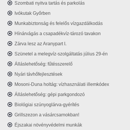
Szombati nyitva tartás és parkolás
Ivókutak Győrben
Munkabiztonság és felelős vízgazdálkodás
Hínárvágás a csapadékvíz-tározó tavakon
Zárva lesz az Aranypart I.
Szünetel a melegvíz-szolgáltatás július 29-én
Álláslehetőség: fűtésszerelő
Nyári távhőfejlesztések
Mosoni-Duna holtág: vízhasználati illemkódex
Álláslehetőség: gépi parkgondozó
Biológiai szúnyoglárva-gyérítés
Grillszezon a vásárcsarnokban!
Éjszakai növényvédelmi munkák