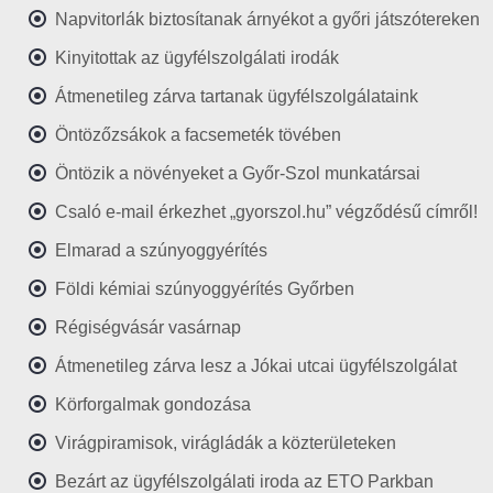
Napvitorlák biztosítanak árnyékot a győri játszótereken
Kinyitottak az ügyfélszolgálati irodák
Átmenetileg zárva tartanak ügyfélszolgálataink
Öntözőzsákok a facsemeték tövében
Öntözik a növényeket a Győr-Szol munkatársai
Csaló e-mail érkezhet „gyorszol.hu” végződésű címről!
Elmarad a szúnyoggyérítés
Földi kémiai szúnyoggyérítés Győrben
Régiségvásár vasárnap
Átmenetileg zárva lesz a Jókai utcai ügyfélszolgálat
Körforgalmak gondozása
Virágpiramisok, virágládák a közterületeken
Bezárt az ügyfélszolgálati iroda az ETO Parkban