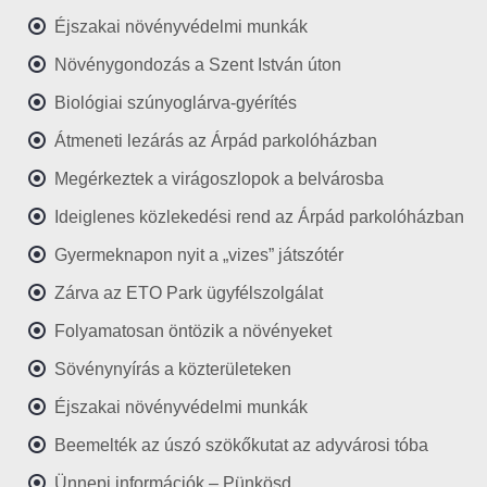
Éjszakai növényvédelmi munkák
Növénygondozás a Szent István úton
Biológiai szúnyoglárva-gyérítés
Átmeneti lezárás az Árpád parkolóházban
Megérkeztek a virágoszlopok a belvárosba
Ideiglenes közlekedési rend az Árpád parkolóházban
Gyermeknapon nyit a „vizes” játszótér
Zárva az ETO Park ügyfélszolgálat
Folyamatosan öntözik a növényeket
Sövénynyírás a közterületeken
Éjszakai növényvédelmi munkák
Beemelték az úszó szökőkutat az adyvárosi tóba
Ünnepi információk – Pünkösd