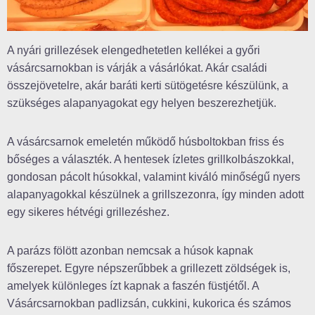
A nyári grillezések elengedhetetlen kellékei a győri
vásárcsarnokban is várják a vásárlókat. Akár családi
összejövetelre, akár baráti kerti sütögetésre készülünk, a
szükséges alapanyagokat egy helyen beszerezhetjük.
A vásárcsarnok emeletén működő húsboltokban friss és
bőséges a választék. A hentesek ízletes grillkolbászokkal,
gondosan pácolt húsokkal, valamint kiváló minőségű nyers
alapanyagokkal készülnek a grillszezonra, így minden adott
egy sikeres hétvégi grillezéshez.
A parázs fölött azonban nemcsak a húsok kapnak
főszerepet. Egyre népszerűbbek a grillezett zöldségek is,
amelyek különleges ízt kapnak a faszén füstjétől. A
Vásárcsarnokban padlizsán, cukkini, kukorica és számos