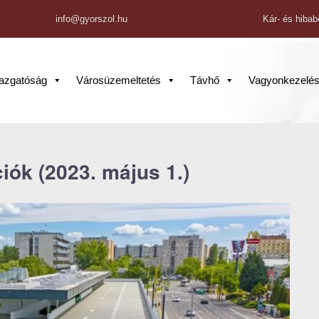
info@gyorszol.hu
Kár- és hibab
gazgatóság
Városüzemeltetés
Távhő
Vagyonkezelé
iók (2023. május 1.)