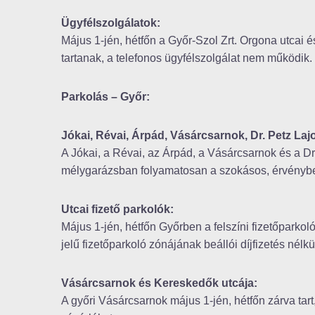
Ügyfélszolgálatok:
Május 1-jén, hétfőn a Győr-Szol Zrt. Orgona utcai é
tartanak, a telefonos ügyfélszolgálat nem működik.
Parkolás – Győr:
Jókai, Révai, Árpád, Vásárcsarnok, Dr. Petz L
A Jókai, a Révai, az Árpád, a Vásárcsarnok és a D
mélygarázsban folyamatosan a szokásos, érvényben 
Utcai fizető parkolók:
Május 1-jén, hétfőn Győrben a felszíni fizetőparko
jelű fizetőparkoló zónájának beállói díjfizetés nélk
Vásárcsarnok és Kereskedők utcája:
A győri Vásárcsarnok május 1-jén, hétfőn zárva tart,