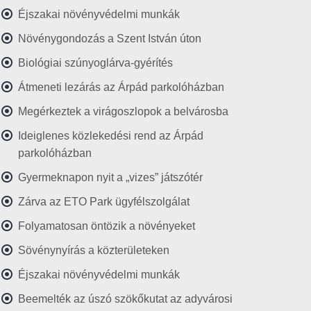
Éjszakai növényvédelmi munkák
Növénygondozás a Szent István úton
Biológiai szúnyoglárva-gyérítés
Átmeneti lezárás az Árpád parkolóházban
Megérkeztek a virágoszlopok a belvárosba
Ideiglenes közlekedési rend az Árpád
parkolóházban
Gyermeknapon nyit a „vizes” játszótér
Zárva az ETO Park ügyfélszolgálat
Folyamatosan öntözik a növényeket
Sövénynyírás a közterületeken
Éjszakai növényvédelmi munkák
Beemelték az úszó szökőkutat az adyvárosi