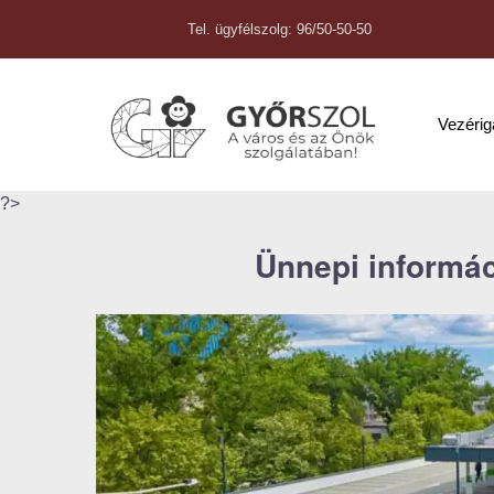
Tel. ügyfélszolg: 96/50-50-50
Vezéri
?>
Ünnepi informác