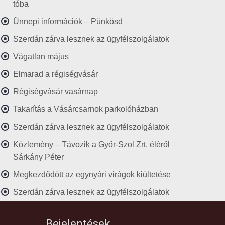
tóba
Ünnepi információk – Pünkösd
Szerdán zárva lesznek az ügyfélszolgálatok
Vágatlan május
Elmarad a régiségvásár
Régiségvásár vasárnap
Takarítás a Vásárcsarnok parkolóházban
Szerdán zárva lesznek az ügyfélszolgálatok
Közlemény – Távozik a Győr-Szol Zrt. éléről
Sárkány Péter
Megkezdődött az egynyári virágok kiültetése
Szerdán zárva lesznek az ügyfélszolgálatok
Bejelentések