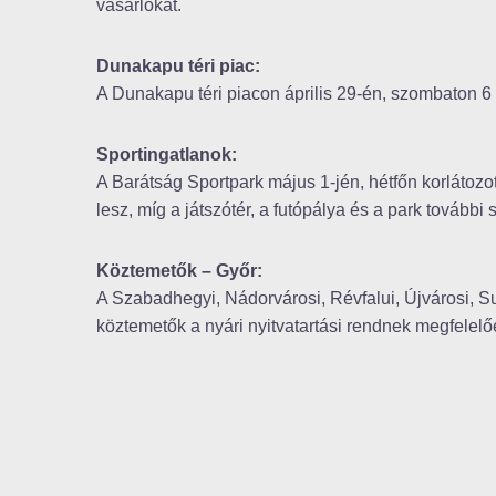
vásárlókat.
Dunakapu téri piac:
A Dunakapu téri piacon április 29-én, szombaton 6 
Sportingatlanok:
A Barátság Sportpark május 1-jén, hétfőn korlátozot
lesz, míg a játszótér, a futópálya és a park tovább
Köztemetők – Győr:
A Szabadhegyi, Nádorvárosi, Révfalui, Újvárosi, Su
köztemetők a nyári nyitvatartási rendnek megfelelő