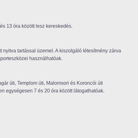
és 13 óra között lesz kereskedés.
t nyitva tartással üzemel. A kiszolgáló létesítmény zárva
i sporteszközei használhatóak.
gár úti, Templom úti, Malomsori és Koroncói úti
en egységesen 7 és 20 óra között látogathatóak.