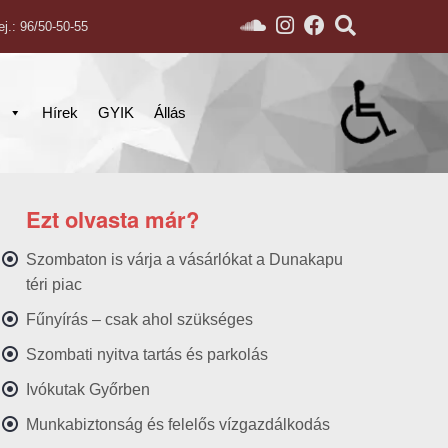
ej.: 96/50-50-55
s
Hírek
GYIK
Állás
Ezt olvasta már?
Szombaton is várja a vásárlókat a Dunakapu
téri piac
Fűnyírás – csak ahol szükséges
Szombati nyitva tartás és parkolás
Ivókutak Győrben
Munkabiztonság és felelős vízgazdálkodás