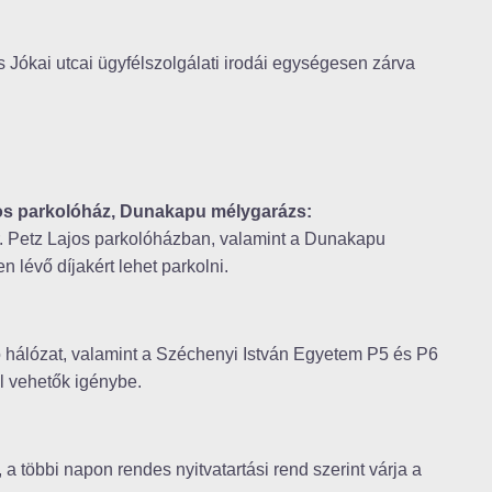
s Jókai utcai ügyfélszolgálati irodái egységesen zárva
ajos parkolóház, Dunakapu mélygarázs:
r. Petz Lajos parkolóházban, valamint a Dunakapu
lévő díjakért lehet parkolni.
ló hálózat, valamint a Széchenyi István Egyetem P5 és P6
ül vehetők igénybe.
 a többi napon rendes nyitvatartási rend szerint várja a