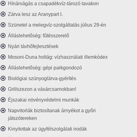
Hínárvágás a csapadékvíz-tározó tavakon
Zárva lesz az Aranypart I.
Szünetel a melegvíz-szolgáltatás július 29-én
Álláslehetőség: fűtésszerelő
Nyári távhőfejlesztések
Mosoni-Duna holtág: vízhasználati illemkódex
Álláslehetőség: gépi parkgondozó
Biológiai szúnyoglárva-gyérítés
Grillszezon a vásárcsarnokban!
Éjszakai növényvédelmi munkák
Napvitorlák biztosítanak árnyékot a győri
játszótereken
Kinyitottak az ügyfélszolgálati irodák