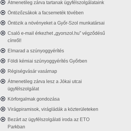
Átmenetileg zárva tartanak ügyfélszolgálataink
Öntözőzsákok a facsemeték tövében
Öntözik a növényeket a Győr-Szol munkatársai
Csaló e-mail érkezhet „gyorszol.hu” végződésű
címről!
Elmarad a szúnyoggyérítés
Földi kémiai szúnyoggyérítés Győrben
Régiségvásár vasárnap
Átmenetileg zárva lesz a Jókai utcai
ügyfélszolgálat
Körforgalmak gondozása
Virágpiramisok, virágládák a közterületeken
Bezárt az ügyfélszolgálati iroda az ETO
Parkban