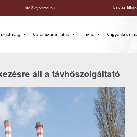
info@gyorszol.hu
Kár- és hibab
gazgatóság
Városüzemeltetés
Távhő
Vagyonkezelé
ezésre áll a távhőszolgáltató