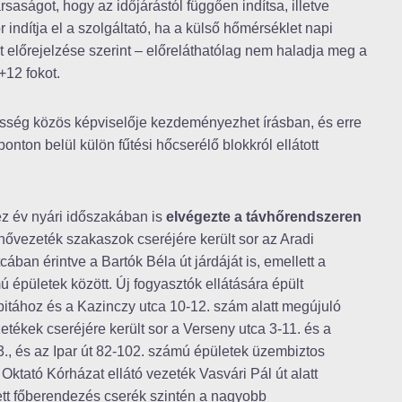
saságot, hogy az időjárástól függően indítsa, illetve
r indítja el a szolgáltató, ha a külső hőmérséklet napi
 előrejelzése szerint – előreláthatólag nem haladja meg a
+12 fokot.
özösség közös képviselője kezdeményezhet írásban, és erre
onton belül külön fűtési hőcserélő blokkról ellátott
ez év nyári időszakában is
elvégezte a távhőrendszeren
hővezeték szakaszok cseréjére került sor az Aradi
ában érintve a Bartók Béla út járdáját is, emellett a
mú épületek között. Új fogyasztók ellátására épült
itához és a Kazinczy utca 10-12. szám alatt megújuló
tékek cseréjére került sor a Verseny utca 3-11. és a
63., és az Ipar út 82-102. számú épületek üzembiztos
Oktató Kórházat ellátó vezeték Vasvári Pál út alatt
t főberendezés cserék szintén a nagyobb