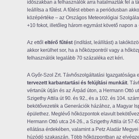
időszakban a felhasználók arra hatalmazták fel a tár
leállítsa a fűtést. A fűtést ebben a periódusban akko
középértéke – az Országos Meteorológiai Szolgálat
+10 fokot, illetőleg három egymást követő napon a 
Az ettől
eltérő fűtést
(indítást, leállítást) a lakók
akkor kerülhet sor, ha a hőközpontról vagy a hőközp
felhasználók legalább 70 százaléka ezt kéri.
A Győr-Szol Zrt. Távhőszolgáltatási Igazgatósága 
tervezett karbantartási és felújítási munkáit
. Táv
vértanúk útján és az Árpád úton, a Hermann Ottó utc
Szigethy Attila út 90. és 92., és a 102. és 104. szá
bekötővezeték a Generációk házához, a Magyar Isp
épülethez. Meglévő hőközpontok elavult bekötőveze
Hermann Ottó utca 24-26., a Szigethy Attila út 57-
ellátása érdekében, valamint a Petz Aladár Megyei 
húzódó szakaszán. Több hőközpontban az elvégzet