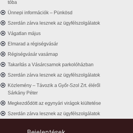
tóba
Ünnepi információk – Pünkösd
Szerdán zárva lesznek az ügyfélszolgálatok
Vágatlan május
Elmarad a régiségvásár
Régiségvásár vasárnap
Takarítás a Vásárcsarnok parkolóházban
Szerdán zárva lesznek az ügyfélszolgálatok
Közlemény – Távozik a Győr-Szol Zrt. éléről
Sárkány Péter
Megkezdődött az egynyári virágok kiültetése
Szerdán zárva lesznek az ügyfélszolgálatok
Bejelentések