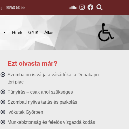
ej.: 96/50-50-55
s
Hírek
GYIK
Állás
Ezt olvasta már?
Szombaton is várja a vásárlókat a Dunakapu
téri piac
Fűnyírás – csak ahol szükséges
Szombati nyitva tartás és parkolás
Ivókutak Győrben
Munkabiztonság és felelős vízgazdálkodás