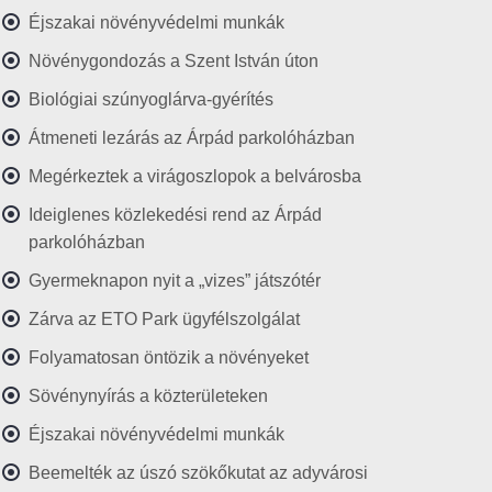
Éjszakai növényvédelmi munkák
Növénygondozás a Szent István úton
Biológiai szúnyoglárva-gyérítés
Átmeneti lezárás az Árpád parkolóházban
Megérkeztek a virágoszlopok a belvárosba
Ideiglenes közlekedési rend az Árpád
parkolóházban
Gyermeknapon nyit a „vizes” játszótér
Zárva az ETO Park ügyfélszolgálat
Folyamatosan öntözik a növényeket
Sövénynyírás a közterületeken
Éjszakai növényvédelmi munkák
Beemelték az úszó szökőkutat az adyvárosi