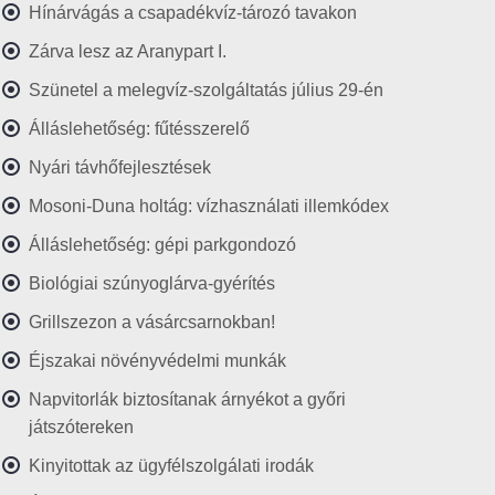
Hínárvágás a csapadékvíz-tározó tavakon
Zárva lesz az Aranypart I.
Szünetel a melegvíz-szolgáltatás július 29-én
Álláslehetőség: fűtésszerelő
Nyári távhőfejlesztések
Mosoni-Duna holtág: vízhasználati illemkódex
Álláslehetőség: gépi parkgondozó
Biológiai szúnyoglárva-gyérítés
Grillszezon a vásárcsarnokban!
Éjszakai növényvédelmi munkák
Napvitorlák biztosítanak árnyékot a győri
játszótereken
Kinyitottak az ügyfélszolgálati irodák