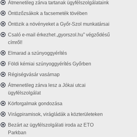
Átmenetileg zárva tartanak ügyfélszolgálataink
Öntözőzsákok a facsemeték tövében
Öntözik a növényeket a Győr-Szol munkatársai
Csaló e-mail érkezhet „gyorszol.hu” végződésű
címről!
Elmarad a szúnyoggyérítés
Földi kémiai szúnyoggyérítés Győrben
Régiségvásár vasárnap
Átmenetileg zárva lesz a Jókai utcai
ügyfélszolgálat
Körforgalmak gondozása
Virágpiramisok, virágládák a közterületeken
Bezárt az ügyfélszolgálati iroda az ETO
Parkban