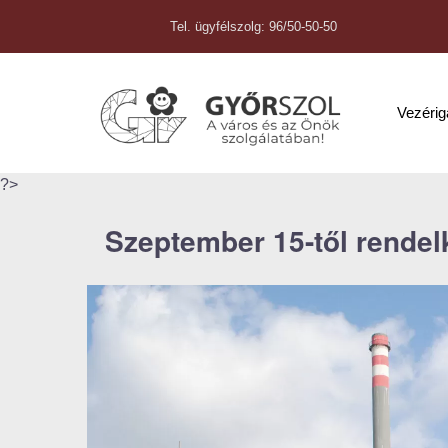
Tel. ügyfélszolg: 96/50-50-50
Vezéri
?>
Szeptember 15-től rendelk