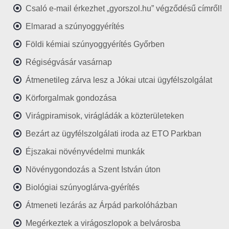
Csaló e-mail érkezhet „gyorszol.hu” végződésű címről!
Elmarad a szúnyoggyérítés
Földi kémiai szúnyoggyérítés Győrben
Régiségvásár vasárnap
Átmenetileg zárva lesz a Jókai utcai ügyfélszolgálat
Körforgalmak gondozása
Virágpiramisok, virágládák a közterületeken
Bezárt az ügyfélszolgálati iroda az ETO Parkban
Éjszakai növényvédelmi munkák
Növénygondozás a Szent István úton
Biológiai szúnyoglárva-gyérítés
Átmeneti lezárás az Árpád parkolóházban
Megérkeztek a virágoszlopok a belvárosba