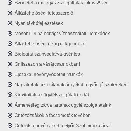
Szünetel a melegvíz-szolgáltatás július 29-én
Álláslehetőség: fűtésszerelő
Nyári távhőfejlesztések
Mosoni-Duna holtág: vízhasználati illemkódex
Álláslehetőség: gépi parkgondozó
Biológiai szúnyoglárva-gyérítés
Grillszezon a vásárcsarnokban!
Éjszakai növényvédelmi munkák
Napvitorlák biztosítanak árnyékot a győri játszótereken
Kinyitottak az ügyfélszolgálati irodák
Átmenetileg zárva tartanak ügyfélszolgálataink
Öntözőzsákok a facsemeték tövében
Öntözik a növényeket a Győr-Szol munkatársai