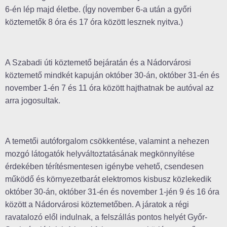
6-én lép majd életbe. (Így november 6-a után a győri
köztemetők 8 óra és 17 óra között lesznek nyitva.)
A Szabadi úti köztemető bejáratán és a Nádorvárosi
köztemető mindkét kapuján október 30-án, október 31-én és
november 1-én 7 és 11 óra között hajthatnak be autóval az
arra jogosultak.
A temetői autóforgalom csökkentése, valamint a nehezen
mozgó látogatók helyváltoztatásának megkönnyítése
érdekében térítésmentesen igénybe vehető, csendesen
működő és környezetbarát elektromos kisbusz közlekedik
október 30-án, október 31-én és november 1-jén 9 és 16 óra
között a Nádorvárosi köztemetőben. A járatok a régi
ravatalozó elől indulnak, a felszállás pontos helyét Győr-