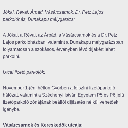
J
ókai, Révai, Árpád, Vásárcsarnok, Dr. Petz Lajos
parkolóház, Dunakapu mélygarázs:
A Jókai, a Révai, az Árpád, a Vásárcsarnok és a Dr. Petz
Lajos parkolóházban, valamint a Dunakapu mélygarázsban
folyamatosan a szokásos, érvényben lévő díjakért lehet
parkolni.
Utcai fizető parkolók:
November 1-jén, hétfőn Győrben a felszíni fizetőparkoló
hálózat, valamint a Széchenyi István Egyetem P5 és P6 jelű
fizetőparkoló zónájának beállói díjfizetés nélkül vehetőek
igénybe.
Vásárcsarnok és Kereskedők utcája: