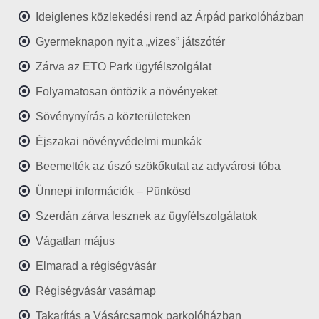
Ideiglenes közlekedési rend az Árpád parkolóházban
Gyermeknapon nyit a „vizes” játszótér
Zárva az ETO Park ügyfélszolgálat
Folyamatosan öntözik a növényeket
Sövénynyírás a közterületeken
Éjszakai növényvédelmi munkák
Beemelték az úszó szökőkutat az adyvárosi tóba
Ünnepi információk – Pünkösd
Szerdán zárva lesznek az ügyfélszolgálatok
Vágatlan május
Elmarad a régiségvásár
Régiségvásár vasárnap
Takarítás a Vásárcsarnok parkolóházban