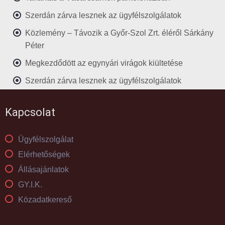
Szerdán zárva lesznek az ügyfélszolgálatok
Közlemény – Távozik a Győr-Szol Zrt. éléről Sárkány
Péter
Megkezdődött az egynyári virágok kiültetése
Szerdán zárva lesznek az ügyfélszolgálatok
Kapcsolat
Ügyfélszolgálat
Elérhetőségek
Állásajánlatok
GY.I.K.
Közadatkereső