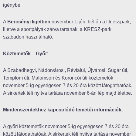
igénybe.
A
Bercsényi ligetben
november 1-jén, hétfőn a fitnesspark,
illetve a sportpályák zárva tartanak, a KRESZ-park
szabadon használható.
Köztemetők – Győ
r:
A Szabadhegyi, Nádorvárosi, Révfalui, Újvárosi, Sugár úti,
Templom úti, Malomsori és Koroncói úti köztemetők
november 5-ig egységesen 7 és 20 óra között látogathatóak.
A sírkertek téli nyitva tartása november 6-án lép majd életbe.
Mindenszentekhez kapcsolódó temetői információk:
A győri köztemetők november 5-ig egységesen 7 és 20 óra
között látogathatóak. A sírkertek téli nyitva tartása november