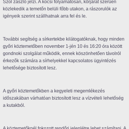
Szol zászló jelzi. A kocsi folyamatosan, körjárat szerűen
közlekedik a temetőn belüli főbb utakon, a rászorulók az
igényeik szerint szállhatnak arra fel és le.
További segítség a sírkertekbe kilátogatóknak, hogy minden
győri köztemetőben november 1-jén 10 és 16:20 óra között
gondnoki szolgálat működik, ennek köszönhetően távolról
érkezők számára a sírhelyekkel kapcsolatos ügyintézés
lehetősége biztosított lesz.
A győri köztemetőkben a kegyeleti megemlékezés
időszakában várhatóan biztosított lesz a vízvételi lehetőség
a kutakból.
A köztemetőknél fokozott rendőri jelenlétre lehet számítani. A