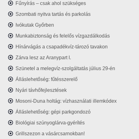
Fűnyírás – csak ahol szükséges
Szombati nyitva tartás és parkolás
Ivókutak Győrben
Munkabiztonság és felelős vízgazdálkodás
Hínárvágás a csapadékvíz-tározó tavakon
Zárva lesz az Aranypart I.
Szünetel a melegvíz-szolgáltatás július 29-én
Álláslehetőség: fűtésszerelő
Nyári távhőfejlesztések
Mosoni-Duna holtág: vízhasználati illemkódex
Álláslehetőség: gépi parkgondozó
Biológiai szúnyoglárva-gyérítés
Grillszezon a vásárcsarnokban!