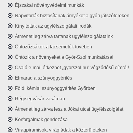
Éjszakai növényvédelmi munkák
Napvitorlák biztosítanak árnyékot a győri játszótereken
Kinyitottak az ügyfélszolgálati irodák
Átmenetileg zárva tartanak ügyfélszolgálataink
Öntözőzsákok a facsemeték tövében
Öntözik a növényeket a Győr-Szol munkatársai
Csaló e-mail érkezhet „gyorszol.hu” végződésű címről!
Elmarad a szúnyoggyérítés
Földi kémiai szúnyoggyérítés Győrben
Régiségvásár vasárnap
Átmenetileg zárva lesz a Jókai utcai ügyfélszolgálat
Körforgalmak gondozása
Virágpiramisok, virágládák a közterületeken