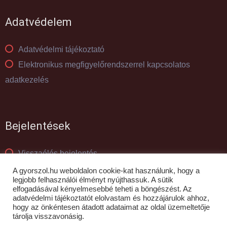
Adatvédelem
Adatvédelmi tájékoztató
Elektronikus megfigyelőrendszerrel kapcsolatos
adatkezelés
Bejelentések
Visszaélés bejelentés
Panaszkezelés
A gyorszol.hu weboldalon cookie-kat használunk, hogy a
legjobb felhasználói élményt nyújthassuk. A sütik
elfogadásával kényelmesebbé teheti a böngészést. Az
adatvédelmi tájékoztatót elolvastam és hozzájárulok ahhoz,
© GYŐR-SZOL Zrt - 2010- 2026
hogy az önkéntesen átadott adataimat az oldal üzemeltetője
tárolja visszavonásig.