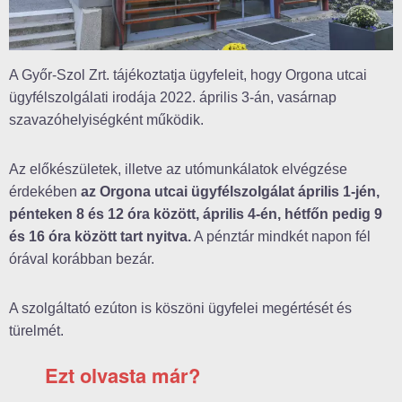
A Győr-Szol Zrt. tájékoztatja ügyfeleit, hogy Orgona utcai
ügyfélszolgálati irodája 2022. április 3-án, vasárnap
szavazóhelyiségként működik.
Az előkészületek, illetve az utómunkálatok elvégzése
érdekében
az Orgona utcai ügyfélszolgálat április 1-jén,
pénteken 8 és 12 óra között, április 4-én, hétfőn pedig 9
és 16 óra között tart nyitva.
A pénztár mindkét napon fél
órával korábban bezár.
A szolgáltató ezúton is köszöni ügyfelei megértését és
türelmét.
Ezt olvasta már?