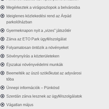
Megérkeztek a virágoszlopok a belvárosba
Ideiglenes közlekedési rend az Árpád
parkolóházban
Gyermeknapon nyit a „vizes” játszótér
Zárva az ETO Park ügyfélszolgálat
Folyamatosan öntözik a növényeket
Sövénynyírás a közterületeken
Éjszakai növényvédelmi munkák
Beemelték az úszó szökőkutat az adyvárosi
tóba
Ünnepi információk – Pünkösd
Szerdán zárva lesznek az ügyfélszolgálatok
Vágatlan május