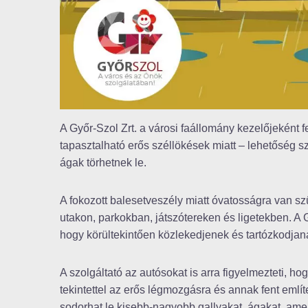
A Győr-Szol Zrt. a városi faállomány kezelőjeként 
tapasztalható erős széllökések miatt – lehetőség sze
ágak törhetnek le.
A fokozott balesetveszély miatt óvatosságra van sz
utakon, parkokban, játszótereken és ligetekben. A G
hogy körültekintően közlekedjenek és tartózkodjanak
A szolgáltató az autósokat is arra figyelmezteti, 
tekintettel az erős légmozgásra és annak fent említ
sodorhat le kisebb-nagyobb gallyakat, ágakat, ame