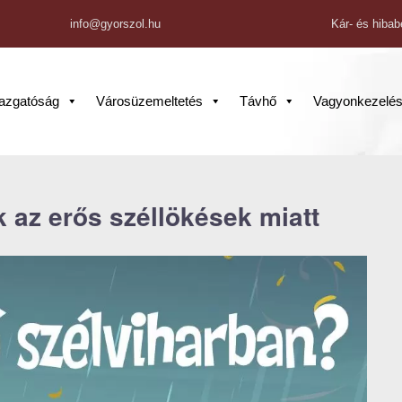
info@gyorszol.hu
Kár- és hibab
gazgatóság
Városüzemeltetés
Távhő
Vagyonkezelé
 az erős széllökések miatt