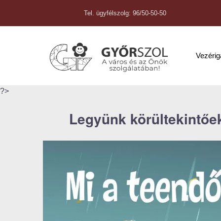
Tel. ügyfélszolg: 96/50-50-50
Vezéri
?>
Legyünk körültekintőek