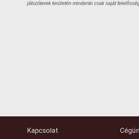
játszóterek területén mindenki csak saját felelőssé
Kapcsolat
Cégün