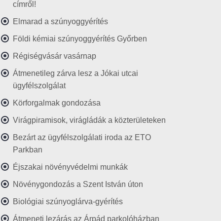
címről!
Elmarad a szúnyoggyérítés
Földi kémiai szúnyoggyérítés Győrben
Régiségvásár vasárnap
Átmenetileg zárva lesz a Jókai utcai
ügyfélszolgálat
Körforgalmak gondozása
Virágpiramisok, virágládák a közterületeken
Bezárt az ügyfélszolgálati iroda az ETO
Parkban
Éjszakai növényvédelmi munkák
Növénygondozás a Szent István úton
Biológiai szúnyoglárva-gyérítés
Átmeneti lezárás az Árpád parkolóházban