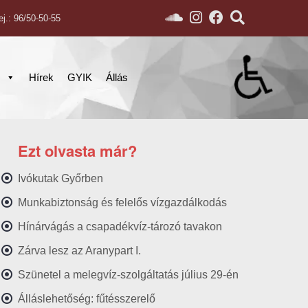
ej.: 96/50-50-55
s
Hírek
GYIK
Állás
Ezt olvasta már?
Ivókutak Győrben
Munkabiztonság és felelős vízgazdálkodás
Hínárvágás a csapadékvíz-tározó tavakon
Zárva lesz az Aranypart I.
Szünetel a melegvíz-szolgáltatás július 29-én
Álláslehetőség: fűtésszerelő