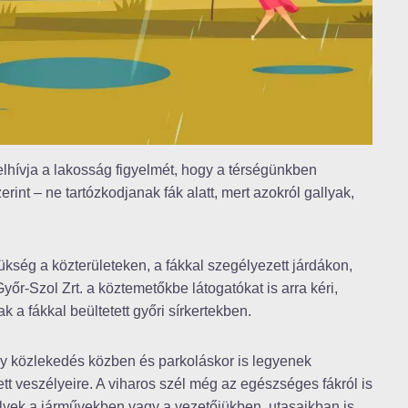
felhívja a lakosság figyelmét, hogy a térségünkben
rint – ne tartózkodjanak fák alatt, mert azokról gallyak,
ükség a közterületeken, a fákkal szegélyezett járdákon,
yőr-Szol Zrt. a köztemetőkbe látogatókat is arra kéri,
 a fákkal beültetett győri sírkertekben.
hogy közlekedés közben és parkoláskor is legyenek
ett veszélyeire. A viharos szél még az egészséges fákról is
lyek a járművekben vagy a vezetőjükben, utasaikban is