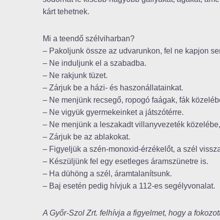
kárt tehetnek.
Mi a teendő szélviharban?
– Pakoljunk össze az udvarunkon, fel ne kapjon se
– Ne induljunk el a szabadba.
– Ne rakjunk tüzet.
– Zárjuk be a házi- és haszonállatainkat.
– Ne menjünk recsegő, ropogó faágak, fák közeléb
– Ne vigyük gyermekeinket a játszótérre.
– Ne menjünk a leszakadt villanyvezeték közelébe, d
– Zárjuk be az ablakokat.
– Figyeljük a szén-monoxid-érzékelőt, a szél vissz
– Készüljünk fel egy esetleges áramszünetre is.
– Ha dühöng a szél, áramtalanítsunk.
– Baj esetén pedig hívjuk a 112-es segélyvonalat.
A Győr-Szol Zrt. felhívja a figyelmet, hogy a fokozo