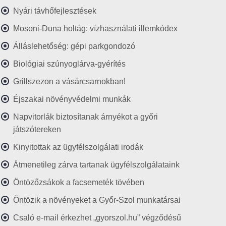
Nyári távhőfejlesztések
Mosoni-Duna holtág: vízhasználati illemkódex
Álláslehetőség: gépi parkgondozó
Biológiai szúnyoglárva-gyérítés
Grillszezon a vásárcsarnokban!
Éjszakai növényvédelmi munkák
Napvitorlák biztosítanak árnyékot a győri
játszótereken
Kinyitottak az ügyfélszolgálati irodák
Átmenetileg zárva tartanak ügyfélszolgálataink
Öntözőzsákok a facsemeték tövében
Öntözik a növényeket a Győr-Szol munkatársai
Csaló e-mail érkezhet „gyorszol.hu” végződésű