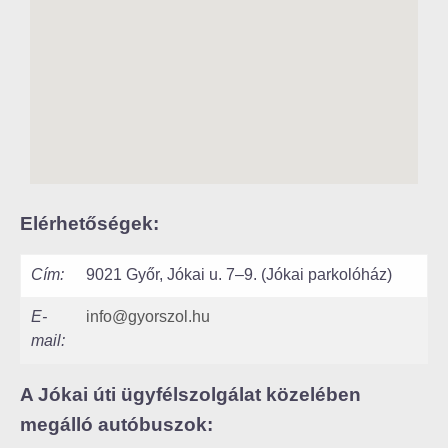
Elérhetőségek:
Cím:
9021 Győr, Jókai u. 7–9. (Jókai parkolóház)
E-
info@gyorszol.hu
mail:
A Jókai úti ügyfélszolgálat közelében
megálló autóbuszok: