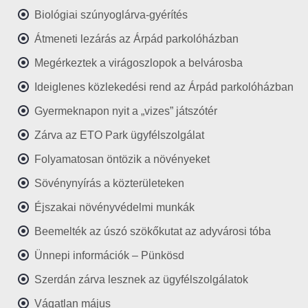
Biológiai szúnyoglárva-gyérítés
Átmeneti lezárás az Árpád parkolóházban
Megérkeztek a virágoszlopok a belvárosba
Ideiglenes közlekedési rend az Árpád parkolóházban
Gyermeknapon nyit a „vizes” játszótér
Zárva az ETO Park ügyfélszolgálat
Folyamatosan öntözik a növényeket
Sövénynyírás a közterületeken
Éjszakai növényvédelmi munkák
Beemelték az úszó szökőkutat az adyvárosi tóba
Ünnepi információk – Pünkösd
Szerdán zárva lesznek az ügyfélszolgálatok
Vágatlan május