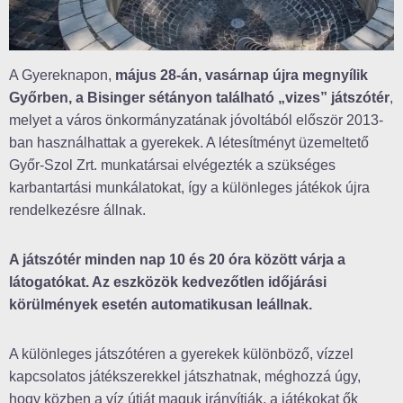
A Gyereknapon,
május 28-án, vasárnap újra megnyílik
Győrben, a Bisinger sétányon található „vizes” játszótér
,
melyet a város önkormányzatának jóvoltából először 2013-
ban használhattak a gyerekek. A létesítményt üzemeltető
Győr-Szol Zrt. munkatársai elvégezték a szükséges
karbantartási munkálatokat, így a különleges játékok újra
rendelkezésre állnak.
A játszótér minden nap 10 és 20 óra között várja a
látogatókat. Az eszközök kedvezőtlen időjárási
körülmények esetén automatikusan leállnak.
A különleges játszótéren a gyerekek különböző, vízzel
kapcsolatos játékszerekkel játszhatnak, méghozzá úgy,
hogy közben a víz útját maguk irányítják, a játékokat ők