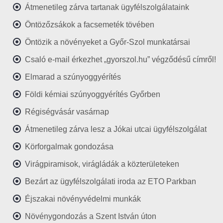
Átmenetileg zárva tartanak ügyfélszolgálataink
Öntözőzsákok a facsemeték tövében
Öntözik a növényeket a Győr-Szol munkatársai
Csaló e-mail érkezhet „gyorszol.hu” végződésű címről!
Elmarad a szúnyoggyérítés
Földi kémiai szúnyoggyérítés Győrben
Régiségvásár vasárnap
Átmenetileg zárva lesz a Jókai utcai ügyfélszolgálat
Körforgalmak gondozása
Virágpiramisok, virágládák a közterületeken
Bezárt az ügyfélszolgálati iroda az ETO Parkban
Éjszakai növényvédelmi munkák
Növénygondozás a Szent István úton