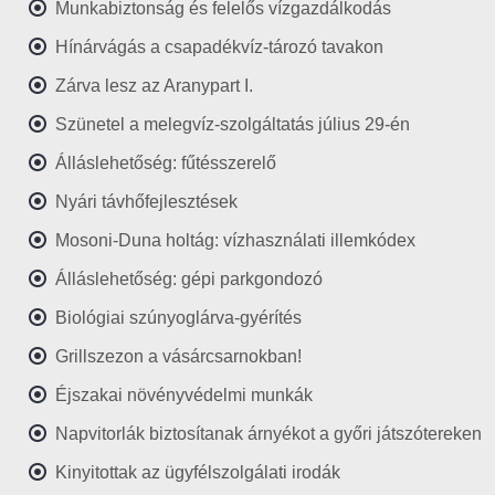
Munkabiztonság és felelős vízgazdálkodás
Hínárvágás a csapadékvíz-tározó tavakon
Zárva lesz az Aranypart I.
Szünetel a melegvíz-szolgáltatás július 29-én
Álláslehetőség: fűtésszerelő
Nyári távhőfejlesztések
Mosoni-Duna holtág: vízhasználati illemkódex
Álláslehetőség: gépi parkgondozó
Biológiai szúnyoglárva-gyérítés
Grillszezon a vásárcsarnokban!
Éjszakai növényvédelmi munkák
Napvitorlák biztosítanak árnyékot a győri játszótereken
Kinyitottak az ügyfélszolgálati irodák