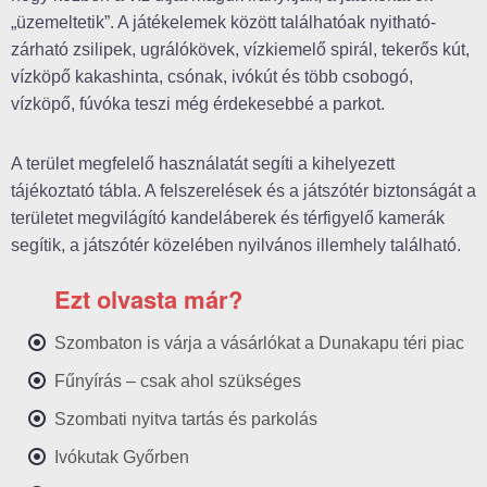
„üzemeltetik”. A játékelemek között találhatóak nyitható-
zárható zsilipek, ugrálókövek, vízkiemelő spirál, tekerős kút,
vízköpő kakashinta, csónak, ivókút és több csobogó,
vízköpő, fúvóka teszi még érdekesebbé a parkot.
A terület megfelelő használatát segíti a kihelyezett
tájékoztató tábla. A felszerelések és a játszótér biztonságát a
területet megvilágító kandeláberek és térfigyelő kamerák
segítik, a játszótér közelében nyilvános illemhely található.
Ezt olvasta már?
Szombaton is várja a vásárlókat a Dunakapu téri piac
Fűnyírás – csak ahol szükséges
Szombati nyitva tartás és parkolás
Ivókutak Győrben