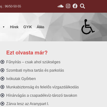
ej.: 96/50-50-55
s
Hírek
GYIK
Állás
Ezt olvasta már?
Fűnyírás – csak ahol szükséges
Szombati nyitva tartás és parkolás
Ivókutak Győrben
Munkabiztonság és felelős vízgazdálkodás
Hínárvágás a csapadékvíz-tározó tavakon
Zárva lesz az Aranypart I.