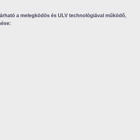
 várható a melegködös és ULV technológiával működő,
nése: