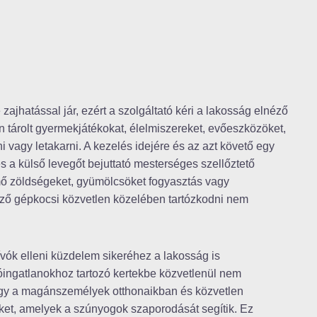
jhatással jár, ezért a szolgáltató kéri a lakosság elnéző
an tárolt gyermekjátékokat, élelmiszereket, evőeszközöket,
i vagy letakarni. A kezelés idejére és az azt követő egy
és a külső levegőt bejuttató mesterséges szellőztető
rmő zöldségeket, gyümölcsöket fogyasztás vagy
égző gépkocsi közvetlen közelében tartózkodni nem
zívók elleni küzdelem sikeréhez a lakosság is
akóingatlanokhoz tartozó kertekbe közvetlenül nem
 hogy a magánszemélyek otthonaikban és közvetlen
et, amelyek a szúnyogok szaporodását segítik. Ez