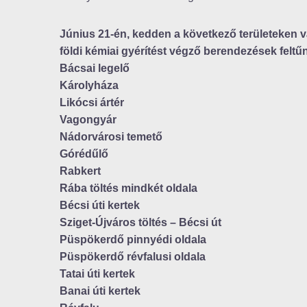
Június 21-én, kedden a következő területeken
földi kémiai gyérítést végző berendezések feltű
Bácsai legelő
Károlyháza
Likócsi ártér
Vagongyár
Nádorvárosi temető
Górédűlő
Rabkert
Rába töltés mindkét oldala
Bécsi úti kertek
Sziget-Újváros töltés – Bécsi út
Püspökerdő pinnyédi oldala
Püspökerdő révfalusi oldala
Tatai úti kertek
Banai úti kertek