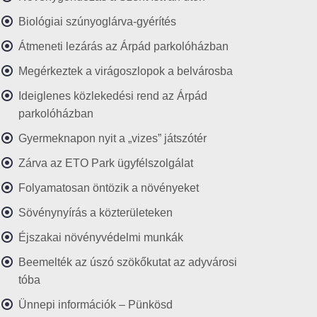
Biológiai szúnyoglárva-gyérítés
Átmeneti lezárás az Árpád parkolóházban
Megérkeztek a virágoszlopok a belvárosba
Ideiglenes közlekedési rend az Árpád
parkolóházban
Gyermeknapon nyit a „vizes” játszótér
Zárva az ETO Park ügyfélszolgálat
Folyamatosan öntözik a növényeket
Sövénynyírás a közterületeken
Éjszakai növényvédelmi munkák
Beemelték az úszó szökőkutat az adyvárosi
tóba
Ünnepi információk – Pünkösd