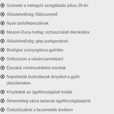
Szünetel a melegvíz-szolgáltatás július 29-én
Álláslehetőség: fűtésszerelő
Nyári távhőfejlesztések
Mosoni-Duna holtág: vízhasználati illemkódex
Álláslehetőség: gépi parkgondozó
Biológiai szúnyoglárva-gyérítés
Grillszezon a vásárcsarnokban!
Éjszakai növényvédelmi munkák
Napvitorlák biztosítanak árnyékot a győri
játszótereken
Kinyitottak az ügyfélszolgálati irodák
Átmenetileg zárva tartanak ügyfélszolgálataink
Öntözőzsákok a facsemeték tövében