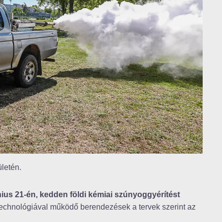
ületén.
nius 21-én, kedden földi kémiai szúnyoggyérítést
chnológiával működő berendezések a tervek szerint az