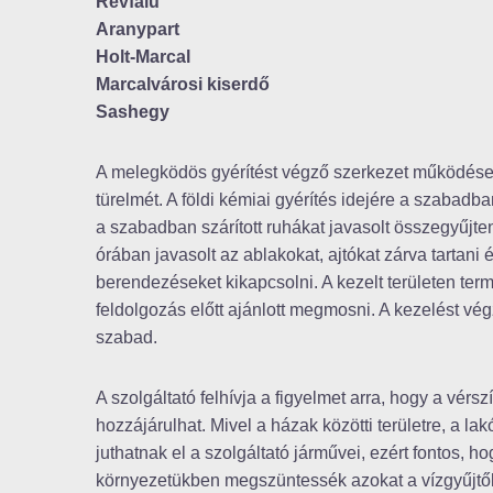
Révfalu
Aranypart
Holt-Marcal
Marcalvárosi kiserdő
Sashegy
A melegködös gyérítést végző szerkezet működése za
türelmét. A földi kémiai gyérítés idejére a szabadb
a szabadban szárított ruhákat javasolt összegyűjten
órában javasolt az ablakokat, ajtókat zárva tartani 
berendezéseket kikapcsolni. A kezelt területen te
feldolgozás előtt ajánlott megmosni. A kezelést v
szabad.
A szolgáltató felhívja a figyelmet arra, hogy a vérs
hozzájárulhat. Mivel a házak közötti területre, a l
juthatnak el a szolgáltató járművei, ezért fontos,
környezetükben megszüntessék azokat a vízgyűjtők