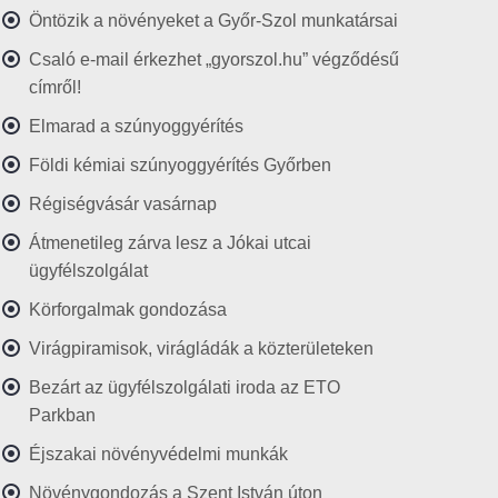
Öntözik a növényeket a Győr-Szol munkatársai
Csaló e-mail érkezhet „gyorszol.hu” végződésű
címről!
Elmarad a szúnyoggyérítés
Földi kémiai szúnyoggyérítés Győrben
Régiségvásár vasárnap
Átmenetileg zárva lesz a Jókai utcai
ügyfélszolgálat
Körforgalmak gondozása
Virágpiramisok, virágládák a közterületeken
Bezárt az ügyfélszolgálati iroda az ETO
Parkban
Éjszakai növényvédelmi munkák
Növénygondozás a Szent István úton