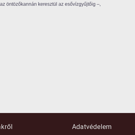
 az öntözőkannán keresztül az esővízgyűjtőig –,
kről
Adatvédelem