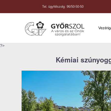
Tel. ügyfélszolg: 96/50-50-50
Vezéri
?>
Kémiai szúnyogg