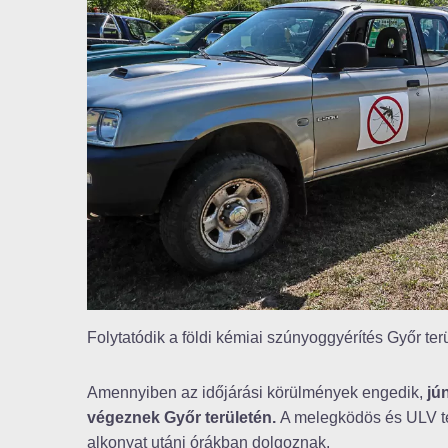
Folytatódik a földi kémiai szúnyoggyérítés Győr ter
Amennyiben az időjárási körülmények engedik,
jú
végeznek Győr területén.
A melegködös és ULV te
alkonyat utáni órákban dolgoznak.