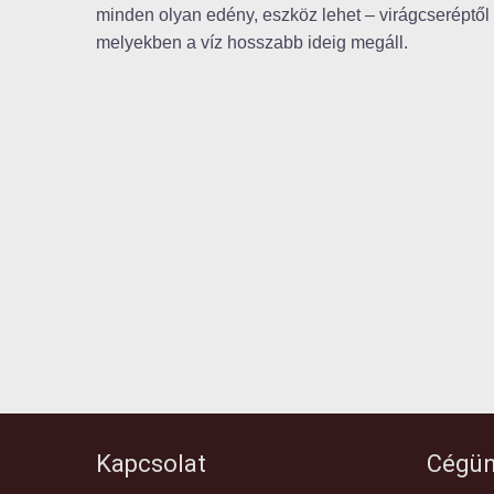
minden olyan edény, eszköz lehet – virágcseréptől
melyekben a víz hosszabb ideig megáll.
Kapcsolat
Cégün