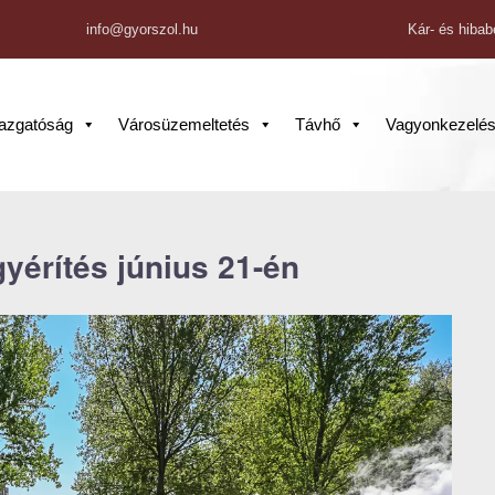
info@gyorszol.hu
Kár- és hibab
gazgatóság
Városüzemeltetés
Távhő
Vagyonkezelé
yérítés június 21-én