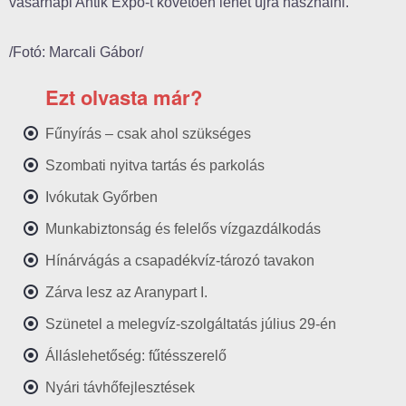
vasárnapi Antik Expo-t követően lehet újra használni.
/Fotó: Marcali Gábor/
Ezt olvasta már?
Fűnyírás – csak ahol szükséges
Szombati nyitva tartás és parkolás
Ivókutak Győrben
Munkabiztonság és felelős vízgazdálkodás
Hínárvágás a csapadékvíz-tározó tavakon
Zárva lesz az Aranypart I.
Szünetel a melegvíz-szolgáltatás július 29-én
Álláslehetőség: fűtésszerelő
Nyári távhőfejlesztések