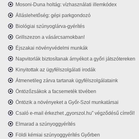
Mosoni-Duna holtág: vízhasználati illemkódex
Álláslehetőség: gépi parkgondozó
Biológiai szúnyoglárva-gyérítés
Grillszezon a vásárcsarnokban!
Éjszakai növényvédelmi munkák
Napvitorlák biztosítanak árnyékot a győri játszótereken
Kinyitottak az ügyfélszolgálati irodák
Átmenetileg zárva tartanak ügyfélszolgálataink
Öntözőzsákok a facsemeték tövében
Öntözik a növényeket a Győr-Szol munkatársai
Csaló e-mail érkezhet „gyorszol.hu” végződésű címről!
Elmarad a szúnyoggyérítés
Földi kémiai szúnyoggyérítés Győrben