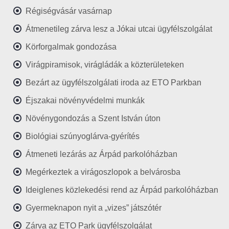
Régiségvásár vasárnap
Átmenetileg zárva lesz a Jókai utcai ügyfélszolgálat
Körforgalmak gondozása
Virágpiramisok, virágládák a közterületeken
Bezárt az ügyfélszolgálati iroda az ETO Parkban
Éjszakai növényvédelmi munkák
Növénygondozás a Szent István úton
Biológiai szúnyoglárva-gyérítés
Átmeneti lezárás az Árpád parkolóházban
Megérkeztek a virágoszlopok a belvárosba
Ideiglenes közlekedési rend az Árpád parkolóházban
Gyermeknapon nyit a „vizes” játszótér
Zárva az ETO Park ügyfélszolgálat