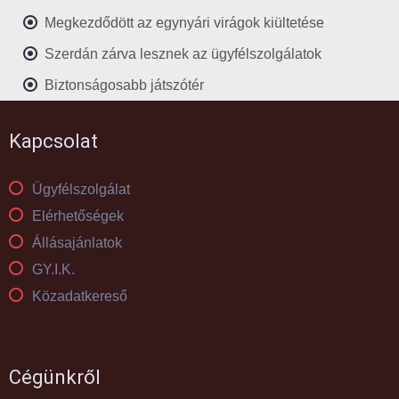
Megkezdődött az egynyári virágok kiültetése
Szerdán zárva lesznek az ügyfélszolgálatok
Biztonságosabb játszótér
Kapcsolat
Ügyfélszolgálat
Elérhetőségek
Állásajánlatok
GY.I.K.
Közadatkereső
Cégünkről