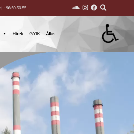
ej.: 96/50-50-55
s
Hírek
GYIK
Állás