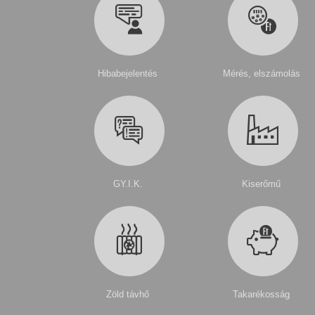
Hibabejelentés
Mérés, elszámolás
GY.I.K.
Kiserőmű
Zöld távhő
Takarékosság