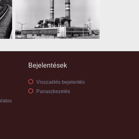
Bejelentések
Visszaélés bejelentés
Panaszkezelés
olatos