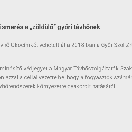
lismerés a „zöldülő” győri távhőnek
vhő Ökocímkét vehetett át a 2018-ban a Győr-Szol Zr
 minősítő védjegyet a Magyar Távhőszolgáltatók Sz
n azzal a céllal vezette be, hogy a fogyasztók számár
vhőrendszerek környezetre gyakorolt hatásáról.