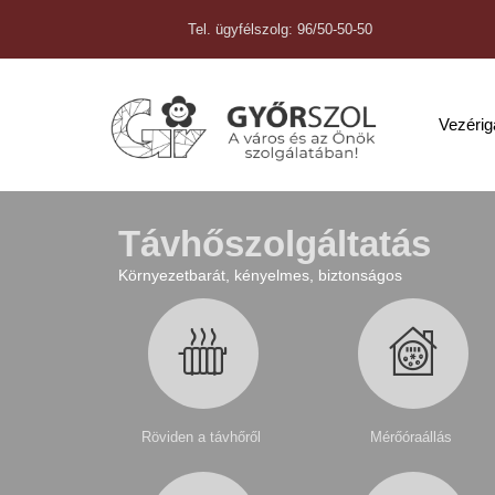
Tel. ügyfélszolg: 96/50-50-50
Vezéri
Távhőszolgáltatás
Környezetbarát, kényelmes, biztonságos
Röviden a távhőről
Mérőóraállás