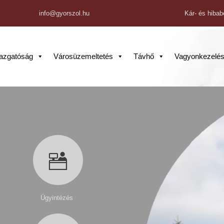
info@gyorszol.hu
Kár- és hibab
gazgatóság
Városüzemeltetés
Távhő
Vagyonkezelé
Ügyintézés