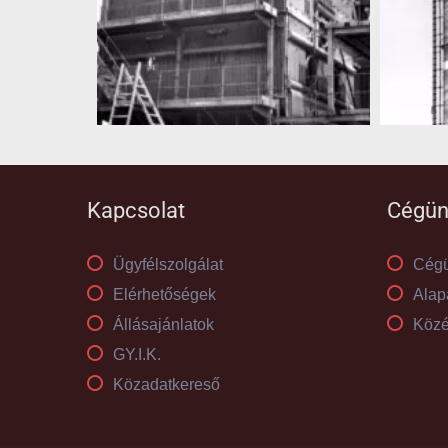
Kapcsolat
Cégün
Ügyfélszolgálat
Cégü
Elérhetőségek
Alap
Állásajánlatok
Közé
GY.I.K.
Közadatkereső