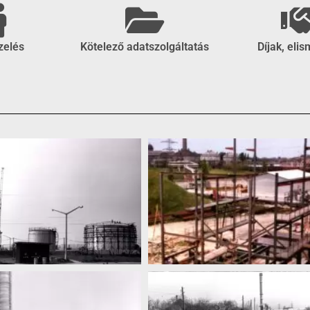
zelés
Kötelező adatszolgáltatás
Díjak, eli