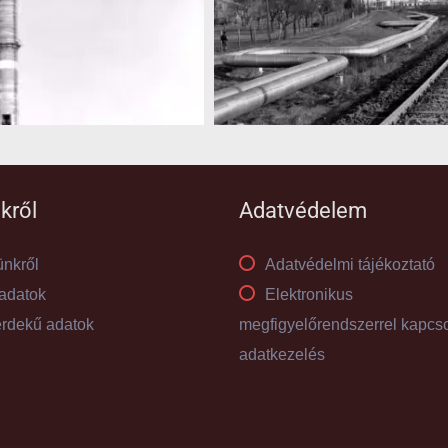
kről
Adatvédelem
nkről
Adatvédelmi tájékoztató
adatok
Elektronikus
rdekű adatok
megfigyelőrendszerrel kapcs
adatkezelés