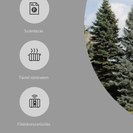
Számlázás
Távhő történelem
Fűtéskorszerűsítés