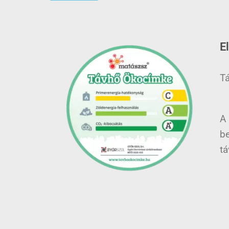
E
Tá
A
be
tá