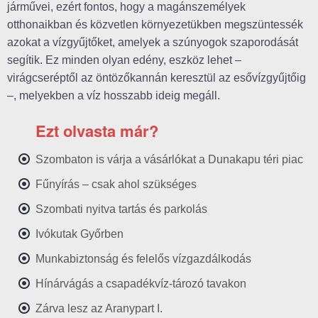
járművei, ezért fontos, hogy a magánszemélyek
otthonaikban és közvetlen környezetükben megszüntessék
azokat a vízgyűjtőket, amelyek a szúnyogok szaporodását
segítik. Ez minden olyan edény, eszköz lehet –
virágcseréptől az öntözőkannán keresztül az esővízgyűjtőig
–, melyekben a víz hosszabb ideig megáll.
Ezt olvasta már?
Szombaton is várja a vásárlókat a Dunakapu téri piac
Fűnyírás – csak ahol szükséges
Szombati nyitva tartás és parkolás
Ivókutak Győrben
Munkabiztonság és felelős vízgazdálkodás
Hínárvágás a csapadékvíz-tározó tavakon
Zárva lesz az Aranypart I.