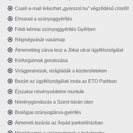
Csaló e-mail érkezhet „gyorszol.hu” végződésű címről!
Elmarad a szúnyoggyérítés
Földi kémiai szúnyoggyérítés Győrben
Régiségvásár vasárnap
Átmenetileg zárva lesz a Jókai utcai ügyfélszolgálat
Körforgalmak gondozása
Virágpiramisok, virágládák a közterületeken
Bezárt az ügyfélszolgálati iroda az ETO Parkban
Éjszakai növényvédelmi munkák
Növénygondozás a Szent István úton
Biológiai szúnyoglárva-gyérítés
Átmeneti lezárás az Árpád parkolóházban