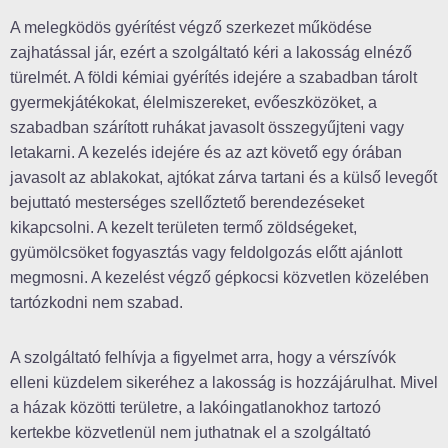
A melegködös gyérítést végző szerkezet működése
zajhatással jár, ezért a szolgáltató kéri a lakosság elnéző
türelmét. A földi kémiai gyérítés idejére a szabadban tárolt
gyermekjátékokat, élelmiszereket, evőeszközöket, a
szabadban szárított ruhákat javasolt összegyűjteni vagy
letakarni. A kezelés idejére és az azt követő egy órában
javasolt az ablakokat, ajtókat zárva tartani és a külső levegőt
bejuttató mesterséges szellőztető berendezéseket
kikapcsolni. A kezelt területen termő zöldségeket,
gyümölcsöket fogyasztás vagy feldolgozás előtt ajánlott
megmosni. A kezelést végző gépkocsi közvetlen közelében
tartózkodni nem szabad.
A szolgáltató felhívja a figyelmet arra, hogy a vérszívók
elleni küzdelem sikeréhez a lakosság is hozzájárulhat. Mivel
a házak közötti területre, a lakóingatlanokhoz tartozó
kertekbe közvetlenül nem juthatnak el a szolgáltató