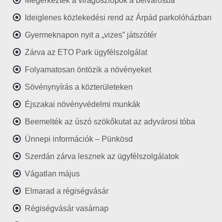
Megérkeztek a virágoszlopok a belvárosba
Ideiglenes közlekedési rend az Árpád parkolóházban
Gyermeknapon nyit a „vizes” játszótér
Zárva az ETO Park ügyfélszolgálat
Folyamatosan öntözik a növényeket
Sövénynyírás a közterületeken
Éjszakai növényvédelmi munkák
Beemelték az úszó szökőkutat az adyvárosi tóba
Ünnepi információk – Pünkösd
Szerdán zárva lesznek az ügyfélszolgálatok
Vágatlan május
Elmarad a régiségvásár
Régiségvásár vasárnap