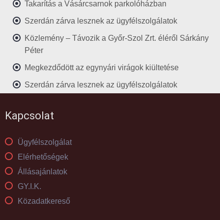
Takarítás a Vásárcsarnok parkolóházban
Szerdán zárva lesznek az ügyfélszolgálatok
Közlemény – Távozik a Győr-Szol Zrt. éléről Sárkány
Péter
Megkezdődött az egynyári virágok kiültetése
Szerdán zárva lesznek az ügyfélszolgálatok
Kapcsolat
Ügyfélszolgálat
Elérhetőségek
Állásajánlatok
GY.I.K.
Közadatkereső