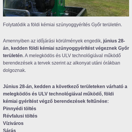
Folytatódik a földi kémiai szúnyoggyérítés Győr területén.
Amennyiben az időjárási körülmények engedik,
június 28-
án, kedden földi kémiai szúnyoggyérítést végeznek Győr
területén
. A melegködös és ULV technológiával működő
berendezések a tervek szerint az alkonyat utáni órákban
dolgoznak.
Június 28-án, kedden a következő területeken várható a
melegködös és ULV technológiával működő, földi
kémiai gyérítést végző berendezések feltűnése:
Pinnyédi töltés
Révfalusi töltés
Víziváros
Sárás