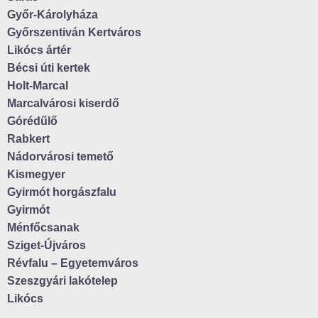
Győr-Károlyháza
Győrszentiván Kertváros
Likócs ártér
Bécsi úti kertek
Holt-Marcal
Marcalvárosi kiserdő
Górédűlő
Rabkert
Nádorvárosi temető
Kismegyer
Gyirmót horgászfalu
Gyirmót
Ménfőcsanak
Sziget-Újváros
Révfalu – Egyetemváros
Szeszgyári lakótelep
Likócs