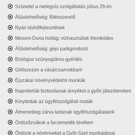
Szünetel a melegvíz-szolgáltatás július 29-én
Álláslehetőség: fűtésszerelő
Nyári távhőfejlesztések
Mosoni-Duna holtág: vízhasználati illemkódex
Álláslehetőség: gépi parkgondozó
Biológiai szúnyoglárva-gyérítés
Grillszezon a vásárcsarnokban!
Éjszakai növényvédelmi munkák
Napvitorlák biztosítanak árnyékot a győri játszótereken
Kinyitottak az ügyfélszolgálati irodák
Átmenetileg zárva tartanak ügyfélszolgálataink
Öntözőzsákok a facsemeték tövében
Öntözik a növényeket a Győr-Szol munkatársai