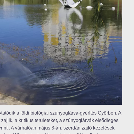
atódik a földi biológiai szúnyoglárva-gyérítés Győrben. A
ajlik, a kritikus területeket, a szúnyoglárvák elsődleges
 érinti. A várhatóan május 3-án, szerdán zajló kezelések