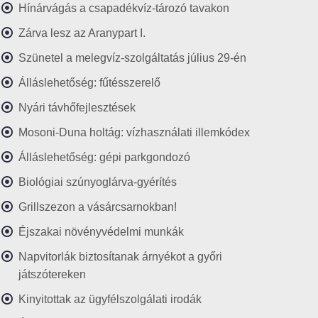
Hínárvágás a csapadékvíz-tározó tavakon
Zárva lesz az Aranypart I.
Szünetel a melegvíz-szolgáltatás július 29-én
Álláslehetőség: fűtésszerelő
Nyári távhőfejlesztések
Mosoni-Duna holtág: vízhasználati illemkódex
Álláslehetőség: gépi parkgondozó
Biológiai szúnyoglárva-gyérítés
Grillszezon a vásárcsarnokban!
Éjszakai növényvédelmi munkák
Napvitorlák biztosítanak árnyékot a győri
játszótereken
Kinyitottak az ügyfélszolgálati irodák