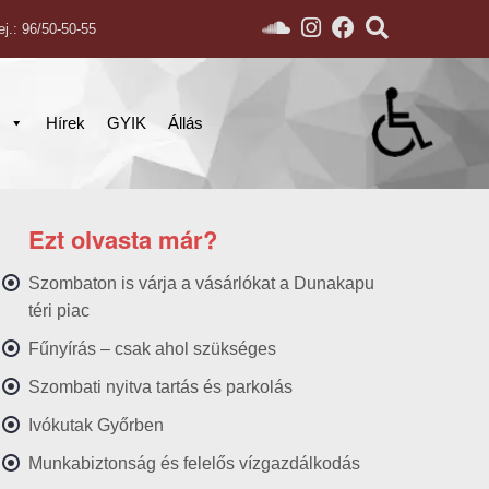
ej.: 96/50-50-55
s
Hírek
GYIK
Állás
Ezt olvasta már?
Szombaton is várja a vásárlókat a Dunakapu
téri piac
Fűnyírás – csak ahol szükséges
Szombati nyitva tartás és parkolás
Ivókutak Győrben
Munkabiztonság és felelős vízgazdálkodás