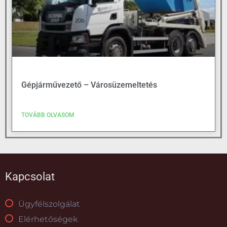
Gépjárművezető – Városüzemeltetés
TOVÁBB OLVASOM
Kapcsolat
Ügyfélszolgálat
Elérhetőségek