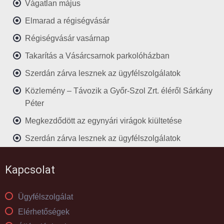
Vágatlan május
Elmarad a régiségvásár
Régiségvásár vasárnap
Takarítás a Vásárcsarnok parkolóházban
Szerdán zárva lesznek az ügyfélszolgálatok
Közlemény – Távozik a Győr-Szol Zrt. éléről Sárkány
Péter
Megkezdődött az egynyári virágok kiültetése
Szerdán zárva lesznek az ügyfélszolgálatok
Kapcsolat
Ügyfélszolgálat
Elérhetőségek