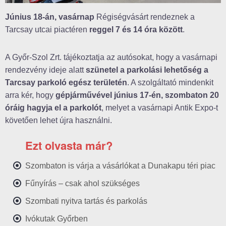
Június 18-án, vasárnap
Régiségvásárt rendeznek a
Tarcsay utcai piactéren
reggel 7 és 14 óra között
.
A Győr-Szol Zrt. tájékoztatja az autósokat, hogy a vasárnapi
rendezvény ideje alatt
szünetel a parkolási lehetőség a
Tarcsay parkoló egész területén
. A szolgáltató mindenkit
arra kér, hogy
gépjárművével június 17-én, szombaton 20
óráig hagyja el a parkolót
, melyet a vasárnapi Antik Expo-t
követően lehet újra használni.
Ezt olvasta már?
Szombaton is várja a vásárlókat a Dunakapu téri piac
Fűnyírás – csak ahol szükséges
Szombati nyitva tartás és parkolás
Ivókutak Győrben