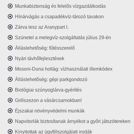
Munkabiztonság és felelős vízgazdálkodás
Hínárvágás a csapadékvíz-tározó tavakon
Zárva lesz az Aranypart I.
Szünetel a melegvíz-szolgáltatás július 29-én
Álláslehetőség: fűtésszerelő
Nyári távhőfejlesztések
Mosoni-Duna holtág: vízhasználati illemkódex
Álláslehetőség: gépi parkgondozó
Biológiai szúnyoglárva-gyérítés
Grillszezon a vásárcsarnokban!
Éjszakai növényvédelmi munkák
Napvitorlák biztosítanak árnyékot a győri játszótereken
Kinyitottak az ügyfélszolgálati irodák