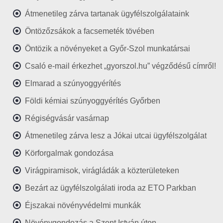
Átmenetileg zárva tartanak ügyfélszolgálataink
Öntözőzsákok a facsemeték tövében
Öntözik a növényeket a Győr-Szol munkatársai
Csaló e-mail érkezhet „gyorszol.hu” végződésű címről!
Elmarad a szúnyoggyérítés
Földi kémiai szúnyoggyérítés Győrben
Régiségvásár vasárnap
Átmenetileg zárva lesz a Jókai utcai ügyfélszolgálat
Körforgalmak gondozása
Virágpiramisok, virágládák a közterületeken
Bezárt az ügyfélszolgálati iroda az ETO Parkban
Éjszakai növényvédelmi munkák
Növénygondozás a Szent István úton