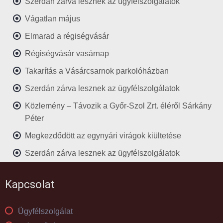
Szerdán zárva lesznek az ügyfélszolgálatok
Vágatlan május
Elmarad a régiségvásár
Régiségvásár vasárnap
Takarítás a Vásárcsarnok parkolóházban
Szerdán zárva lesznek az ügyfélszolgálatok
Közlemény – Távozik a Győr-Szol Zrt. éléről Sárkány
Péter
Megkezdődött az egynyári virágok kiültetése
Szerdán zárva lesznek az ügyfélszolgálatok
Kapcsolat
Ügyfélszolgálat