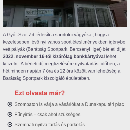
A Győr-Szol Zrt. értesíti a sportolni vágyókat, hogy a
kezelésében lévő nyilvános sportlétesítményekben igénybe
vett pályák (Barátság Sportpark, Bercsényi liget) bérleti díját
2022. november 16-tól kizárólag bankkártyával
lehet
kifizetni. A bérleti díj megfizetésére nyitvatartási időben, a
hét minden napján 7 óra és 22 óra között van lehetőség a
Barátság Sportpark kiszolgáló épületében.
Ezt olvasta már?
Szombaton is várja a vásárlókat a Dunakapu téri piac
Fűnyírás – csak ahol szükséges
Szombati nyitva tartás és parkolás