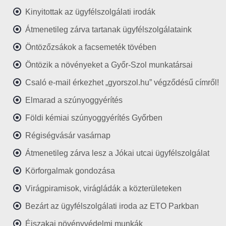
Kinyitottak az ügyfélszolgálati irodák
Átmenetileg zárva tartanak ügyfélszolgálataink
Öntözőzsákok a facsemeték tövében
Öntözik a növényeket a Győr-Szol munkatársai
Csaló e-mail érkezhet „gyorszol.hu” végződésű címről!
Elmarad a szúnyoggyérítés
Földi kémiai szúnyoggyérítés Győrben
Régiségvásár vasárnap
Átmenetileg zárva lesz a Jókai utcai ügyfélszolgálat
Körforgalmak gondozása
Virágpiramisok, virágládák a közterületeken
Bezárt az ügyfélszolgálati iroda az ETO Parkban
Éjszakai növényvédelmi munkák