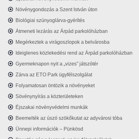
Növénygondozás a Szent István úton
Biológiai szúnyoglárva-gyérítés
Átmeneti lezárás az Árpád parkolóházban
Megérkeztek a virágoszlopok a belvárosba
Ideiglenes közlekedési rend az Árpád parkolóházban
Gyermeknapon nyit a „vizes” játszótér
Zárva az ETO Park ügyfélszolgálat
Folyamatosan öntözik a növényeket
Sövénynyírás a közterületeken
Éjszakai növényvédelmi munkák
Beemelték az úszó szökőkutat az adyvárosi tóba
Ünnepi információk – Pünkösd