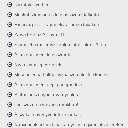
Ivókutak Győrben
Munkabiztonság és felelős vízgazdálkodás
Hínárvágás a csapadékvíz-tározó tavakon
Zárva lesz az Aranypart I.
Szünetel a melegvíz-szolgáltatás július 29-én
Álláslehetőség: fűtésszerelő
Nyári távhőfejlesztések
Mosoni-Duna holtág: vízhasználati illemkódex
Álláslehetőség: gépi parkgondozó
Biológiai szúnyoglárva-gyérítés
Grillszezon a vásárcsarnokban!
Éjszakai növényvédelmi munkák
Napvitorlák biztosítanak árnyékot a győri játszótereken