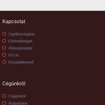
Kapcsolat
Ügyfélszolgálat
Elérhetőségek
Állásajánlatok
GY.I.K.
Közadatkereső
Cégünkről
Cégünkről
Alapadatok