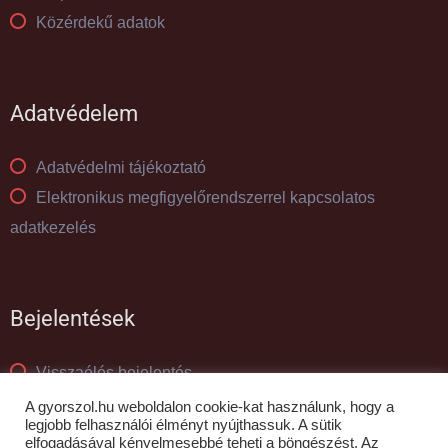
Közérdekű adatok
Adatvédelem
Adatvédelmi tájékoztató
Elektronikus megfigyelőrendszerrel kapcsolatos
adatkezelés
Bejelentések
Visszaélés bejelentés
Panaszkezelés
A gyorszol.hu weboldalon cookie-kat használunk, hogy a
legjobb felhasználói élményt nyújthassuk. A sütik
elfogadásával kényelmesebbé teheti a böngészést. Az