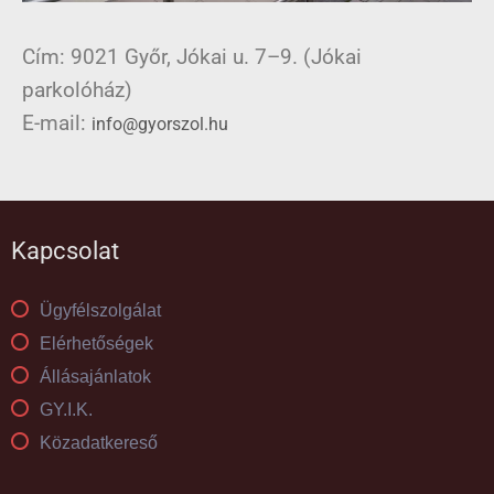
Cím: 9021 Győr, Jókai u. 7–9. (Jókai
parkolóház)
E-mail:
info@gyorszol.hu
Kapcsolat
Ügyfélszolgálat
Elérhetőségek
Állásajánlatok
GY.I.K.
Közadatkereső