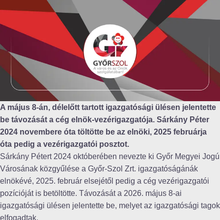
A május 8-án, délelőtt tartott igazgatósági ülésen jelentette
be távozását a cég elnök-vezérigazgatója. Sárkány Péter
2024 novembere óta töltötte be az elnöki, 2025 februárja
óta pedig a vezérigazgatói posztot.
Sárkány Pétert 2024 októberében nevezte ki Győr Megyei Jogú
Városának közgyűlése a Győr-Szol Zrt. igazgatóságánák
elnökévé, 2025. február elsejétől pedig a cég vezérigazgatói
pozícióját is betöltötte. Távozását a 2026. május 8-ai
igazgatósági ülésen jelentette be, melyet az igazgatósági tagok
elfogadtak.