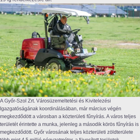
A Győr-Szol Zrt. Városüzemeltetési és Kivitelezési
Igazgatóságának koordinálásában, már március végén
megkezdődött a városban a közterületi fűnyírás. A város teljes
területét érintette a munka, jelenleg a második körös fűnyírás is
megkezdődött. Győr városának teljes közterületi zöldterülete
több mint 4,5 millió négyzetméter, a füvesített területek