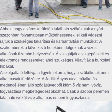
Ahhoz, hogy a város területén található szökőkutak a nyári
szezonban folyamatosan működhessenek, el kell végezni
rajtuk a szükséges takarítási és karbantartási munkákat. A
szakemberek a következő hetekben dolgoznak a vizes
alkotások üzembe helyezésén. Átvizsgálják a vízgépészeti és
elektromos rendszereket, ahol szükséges, kijavítják a burkolati
hibákat.
A szolgáltató felhívja a figyelmet arra, hogy a szökőkutak nem
alkalmasak fürdőzésre. A Jedlik Ányos utcai műalkotás
medencéjében álló szódásüvegből kiömlő víz nem ivóvíz,
fogyasztása megbetegedést okozhat. Csak a szobor peremén
található ivókút vize alkalmas emberi fogyasztásra.