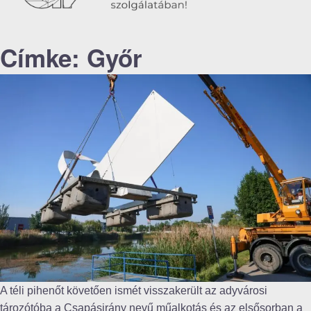
Címke:
Győr
A téli pihenőt követően ismét visszakerült az adyvárosi
tározótóba a Csapásirány nevű műalkotás és az elsősorban a