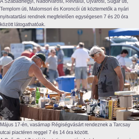
A Szabadhegyi, Nádorvárosi, Révfalui, Újvárosi, Sugár úti,
Templom úti, Malomsori és Koroncói úti köztemetők a nyári
nyitvatartási rendnek megfelelően egységesen 7 és 20 óra
között látogathatóak.
Május 17-én, vasárnap Régiségvásárt rendeznek a Tarcsay
utcai piactéren reggel 7 és 14 óra között.