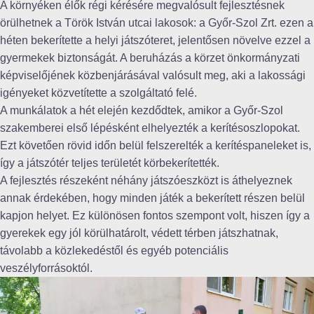
A környéken élők régi kérésére megvalósult fejlesztésnek
örülhetnek a Török István utcai lakosok: a Győr-Szol Zrt. ezen a
héten bekerítette a helyi játszóteret, jelentősen növelve ezzel a
gyermekek biztonságát. A beruházás a körzet önkormányzati
képviselőjének közbenjárásával valósult meg, aki a lakossági
igényeket közvetítette a szolgáltató felé.
A munkálatok a hét elején kezdődtek, amikor a Győr-Szol
szakemberei első lépésként elhelyezték a kerítésoszlopokat.
Ezt követően rövid időn belül felszerelték a kerítéspaneleket is,
így a játszótér teljes területét körbekerítették.
A fejlesztés részeként néhány játszóeszközt is áthelyeznek
annak érdekében, hogy minden játék a bekerített részen belül
kapjon helyet. Ez különösen fontos szempont volt, hiszen így a
gyerekek egy jól körülhatárolt, védett térben játszhatnak,
távolabb a közlekedéstől és egyéb potenciális
veszélyforrásoktól.