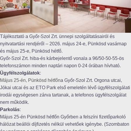
Tájékoztató a Győr-Szol Zrt. ünnepi szolgáltatásairól és
nyitvatartási rendjéről – 2026. május 24-e, Pünkösd vasárnap
és május 25-e, Pünkösd hétfő.
Győr-Szol Zrt. hiba-és kárbejelentő vonala a 96/50-50-55-ös
telefonszámon minden naptári napon 0-24 órában hívható.
Ügyfélszolgálatok
:
Május 25-én, Pünkösd hétfőn
a Győr-Szol Zrt. Orgona utcai,
Jókai utcai és az ETO Park első emeletén lévő ügyfélszolgálati
irodái egységesen zárva tartanak, a telefonos ügyfélszolgálat
nem működik.
Parkolás
:
Május 25-én Pünkösd hétfőn Győrben a felszíni fizetőparkoló
hálózat beállói díjfizetés nélkül vehetőek igénybe. (Szombaton