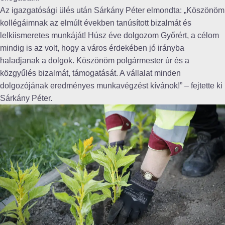
Az igazgatósági ülés után Sárkány Péter elmondta: „Köszönöm
kollégáimnak az elmúlt években tanúsított bizalmát és
lelkiismeretes munkáját! Húsz éve dolgozom Győrért, a célom
mindig is az volt, hogy a város érdekében jó irányba
haladjanak a dolgok. Köszönöm polgármester úr és a
közgyűlés bizalmát, támogatását. A vállalat minden
dolgozójának eredményes munkavégzést kívánok!” – fejtette ki
Sárkány Péter.