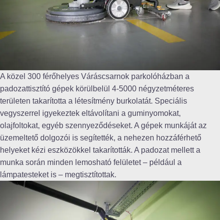
A közel 300 férőhelyes Váráscsarnok parkolóházban a
padozattisztító gépek körülbelül 4-5000 négyzetméteres
területen takarította a létesítmény burkolatát. Speciális
vegyszerrel igyekeztek eltávolítani a guminyomokat,
olajfoltokat, egyéb szennyeződéseket. A gépek munkáját az
üzemeltető dolgozói is segítették, a nehezen hozzáférhető
helyeket kézi eszközökkel takarították. A padozat mellett a
munka során minden lemosható felületet – például a
lámpatesteket is – megtisztítottak.