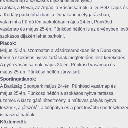
és vasárnap a szokásos díjszabás érvényes.)
A Jókai, a Révai, az Árpád, a Vásárcsarnok, a Dr. Petz Lajos és
a Kodály parkolóházban, a Dunakapu mélygarázsban,
valamint a Fürdő téri parkolóban május 24-én, Pünkösd
vasárnap és május 25-én, Pünkösd hétfőn is az érvényben lévő
szokásos díjakért lehet parkolni.
Piacok
:
Május 23-án, szombaton a vásárcsarnokban és a Dunakapu
téren a szokásos nyitva tartásnak megfelelően lesz kerekedés.
A győri vásárcsarnok május 24-én, Pünkösd vasárnap és
május 25-én, Pünkösd hétfőn zárva tart.
Sportingatlanok
:
A Barátság Sportpark május 24-én, Pünkösd vasárnap és
május 25-én, Pünkösd hétfőn a szokásos nyitva tartással
üzemel. A kiszolgáló létesítmény, a műfüves pályák nyitva
lesznek, a játszótér, a futópálya és a park további sporteszközei
is használhatóak.
Köztemetők
: