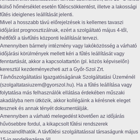
külső hőmérséklet esetén fűtéscsökkentést, illetve a lakossági
fűtés ideiglenes leállítását jelenti.
Mivel a hosszabb távú előrejelzések is kellemes tavaszi
időjárást prognosztizálnak, ezért a szolgáltató május 4-től,
hétfőtől a távfűtés központi leállítását tervezi.
Amennyiben bármely intézmény vagy lakóközösség a várható
időjárási körülmények mellett kéri a fűtés leállítását vagy
fenntartását, akkor a kapcsolattartón (pl. közös képviselőn)
keresztül kezdeményezheti azt a Győr-Szol Zrt.
Távhőszolgáltatási Igazgatóságának Szolgáltatási Üzeménél
(szolgaltatasiuzem@gyorszol.hu). Ha a fűtés leállítása vagy
folytatása más felhasználók ellátása érdekében műszaki
akadályba nem ütközik, akkor kollégáink a kérésnek eleget
tesznek és annak tényét dokumentálják.
Amennyiben a várható melegedést követően az időjárás
hűvösebbre fordul, a kikapcsolt fűtési rendszerek
visszaindíthatók. A távfűtési szolgáltatással társaságunk május
15-ig rendelkezésre áll.