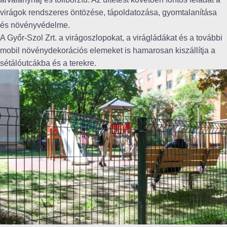
virágok rendszeres öntözése, tápoldatozása, gyomtalanítása
és növényvédelme.
A Győr-Szol Zrt. a virágoszlopokat, a virágládákat és a további
mobil növénydekorációs elemeket is hamarosan kiszállítja a
sétálóutcákba és a terekre.