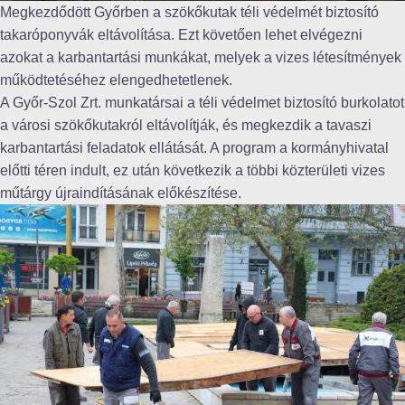
Megkezdődött Győrben a szökőkutak téli védelmét biztosító
takaróponyvák eltávolítása. Ezt követően lehet elvégezni
azokat a karbantartási munkákat, melyek a vizes létesítmények
működtetéséhez elengedhetetlenek.
A Győr-Szol Zrt. munkatársai a téli védelmet biztosító burkolatot
a városi szökőkutakról eltávolítják, és megkezdik a tavaszi
karbantartási feladatok ellátását. A program a kormányhivatal
előtti téren indult, ez után következik a többi közterületi vizes
műtárgy újraindításának előkészítése.