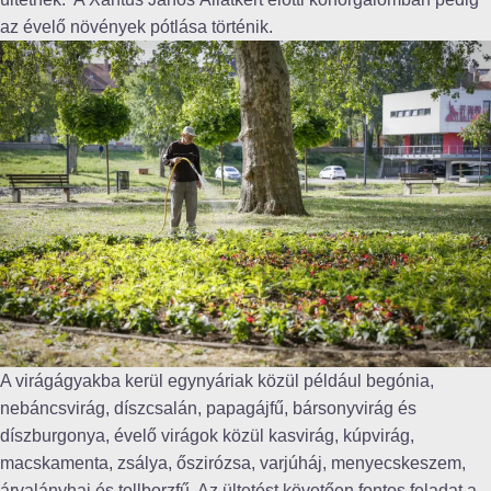
az évelő növények pótlása történik.
A virágágyakba kerül egynyáriak közül például begónia,
nebáncsvirág, díszcsalán, papagájfű, bársonyvirág és
díszburgonya, évelő virágok közül kasvirág, kúpvirág,
macskamenta, zsálya, őszirózsa, varjúháj, menyecskeszem,
árvalányhaj és tollborzfű. Az ültetést követően fontos feladat a