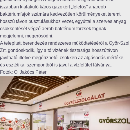
iszapban kialakuló káros gázokért „felelős” anareob
baktériumfajok számára kedvezőtlen körülményeket teremt,
hosszú távon pusztulásukhoz vezet, egyúttal a szerves anyag
csökkentését végző aerob baktérium törzsek fognak
megjelenni, megerősödni.
A telepített berendezés rendszeres működtetéséről a Győr-Szol
Zrt. gondoskodik, így a tó vizének tisztasága hosszútávon
javítható illetve megőrizhető, csökken az algásodás mértéke,
és esztétikai szempontból is javul a vízfelület látványa.
Fotók: O. Jakócs Péter