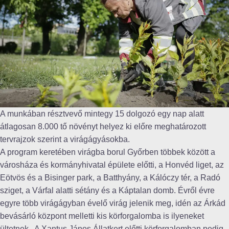
A munkában résztvevő mintegy 15 dolgozó egy nap alatt
átlagosan 8.000 tő növényt helyez ki előre meghatározott
tervrajzok szerint a virágágyásokba.
A program keretében virágba borul Győrben többek között a
városháza és kormányhivatal épülete előtti, a Honvéd liget, az
Eötvös és a Bisinger park, a Batthyány, a Kálóczy tér, a Radó
sziget, a Várfal alatti sétány és a Káptalan domb. Évről évre
egyre több virágágyban évelő virág jelenik meg, idén az Árkád
bevásárló központ melletti kis körforgalomba is ilyeneket
ültetnek. A Xantus János Állatkert előtti körforgalomban pedig