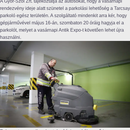
A Győr-Szol Zrt. tájékoztatja az autósokat, hogy a vasárnapi
rendezvény ideje alatt szünetel a parkolási lehetőség a Tarcsay
parkoló egész területén. A szolgáltató mindenkit arra kér, hogy
gépjárművével május 16-án, szombaton 20 óráig hagyja el a
parkolót, melyet a vasárnapi Antik Expo-t követően lehet újra
használni.