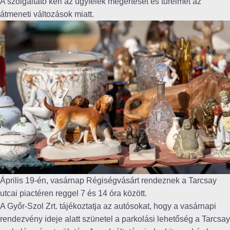
A szolgáltató kéri az ügyfelek megértését és türelmét az
átmeneti változások miatt.
Április 19-én, vasárnap Régiségvásárt rendeznek a Tarcsay
utcai piactéren reggel 7 és 14 óra között.
A Győr-Szol Zrt. tájékoztatja az autósokat, hogy a vasárnapi
rendezvény ideje alatt szünetel a parkolási lehetőség a Tarcsay