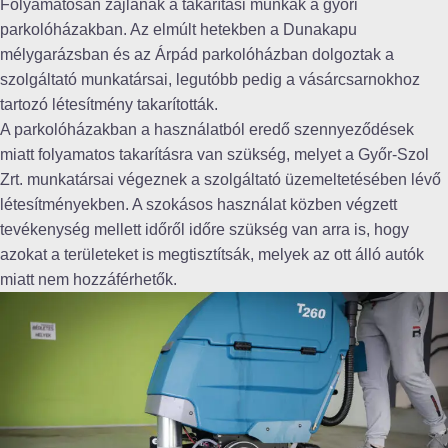
Folyamatosan zajlanak a takarítási munkák a győri
parkolóházakban. Az elmúlt hetekben a Dunakapu
mélygarázsban és az Árpád parkolóházban dolgoztak a
szolgáltató munkatársai, legutóbb pedig a vásárcsarnokhoz
tartozó létesítmény takarították.
A parkolóházakban a használatból eredő szennyeződések
miatt folyamatos takarításra van szükség, melyet a Győr-Szol
Zrt. munkatársai végeznek a szolgáltató üzemeltetésében lévő
létesítményekben. A szokásos használat közben végzett
tevékenység mellett időről időre szükség van arra is, hogy
azokat a területeket is megtisztítsák, melyek az ott álló autók
miatt nem hozzáférhetők.