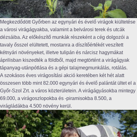
Megkezdődött Győrben az egynyári és évelő virágok kiültetése
a városi virágágyakba, valamint a belvárosi terek és utcák
dézsáiba. Az előkészítő munkák részeként a cég dolgozói a
tavaly ősszel elültetett, mostanra a díszítőértékét veszített
kétnyári növényeket, illetve tulipán és nárcisz hagymákat
áprilisban kiszedték a földből, majd megtörtént a virágágyak
tápanyag-utánpótlása és a gépi talajmegmunkálás, rotálás.
A szokásos éves virágosítási akció keretében két hét alatt
összesen több mint 82.000 egynyári és évelő palántát ültet el a
Győr-Szol Zrt. a város közterületein. A virágágyásokba mintegy
69.000, a virágoszlopokba és -piramisokba 8.500, a
virágládákba 4.500 növény kerül.