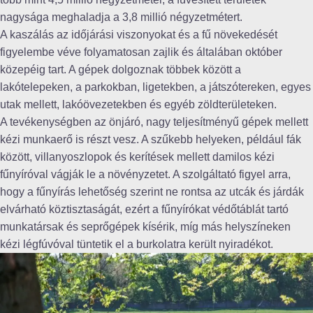
nagysága meghaladja a 3,8 millió négyzetmétert.
A kaszálás az időjárási viszonyokat és a fű növekedését
figyelembe véve folyamatosan zajlik és általában október
közepéig tart. A gépek dolgoznak többek között a
lakótelepeken, a parkokban, ligetekben, a játszótereken, egyes
utak mellett, lakóövezetekben és egyéb zöldterületeken.
A tevékenységben az önjáró, nagy teljesítményű gépek mellett
kézi munkaerő is részt vesz. A szűkebb helyeken, például fák
között, villanyoszlopok és kerítések mellett damilos kézi
fűnyíróval vágják le a növényzetet. A szolgáltató figyel arra,
hogy a fűnyírás lehetőség szerint ne rontsa az utcák és járdák
elvárható köztisztaságát, ezért a fűnyírókat védőtáblát tartó
munkatársak és seprőgépek kísérik, míg más helyszíneken
kézi légfúvóval tüntetik el a burkolatra került nyiradékot.