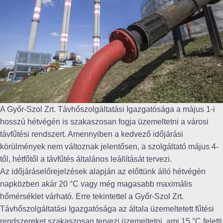
A Győr-Szol Zrt. Távhőszolgáltatási Igazgatósága a május 1-i
hosszú hétvégén is szakaszosan fogja üzemeltetni a városi
távfűtési rendszert. Amennyiben a kedvező időjárási
körülmények nem változnak jelentősen, a szolgáltató május 4-
től, hétfőtől a távfűtés általános leállítását tervezi.
Az időjáráselőrejelzések alapján az előttünk álló hétvégén
napközben akár 20 °C vagy még magasabb maximális
hőmérséklet várható. Erre tekintettel a Győr-Szol Zrt.
Távhőszolgáltatási Igazgatósága az általa üzemeltetett fűtési
rendszereket szakaszosan tervezi üzemeltetni, ami 15 °C feletti