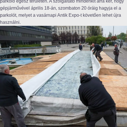
parkoló egész területén. A szolgáltató mindenkit arra kér, hogy
gépjárművével április 18-án, szombaton 20 óráig hagyja el a
parkolót, melyet a vasárnapi Antik Expo-t követően lehet újra
használni.