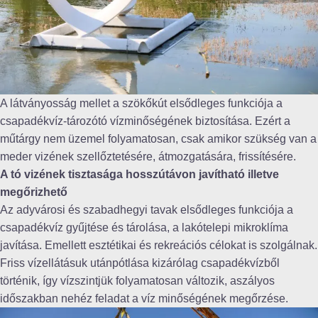
A látványosság mellet a szökőkút elsődleges funkciója a
csapadékvíz-tározótó vízminőségének biztosítása. Ezért a
műtárgy nem üzemel folyamatosan, csak amikor szükség van a
meder vizének szellőztetésére, átmozgatására, frissítésére.
A tó vizének tisztasága hosszútávon javítható illetve
megőrizhető
Az adyvárosi és szabadhegyi tavak elsődleges funkciója a
csapadékvíz gyűjtése és tárolása, a lakótelepi mikroklíma
javítása. Emellett esztétikai és rekreációs célokat is szolgálnak.
Friss vízellátásuk utánpótlása kizárólag csapadékvízből
történik, így vízszintjük folyamatosan változik, aszályos
időszakban nehéz feladat a víz minőségének megőrzése.