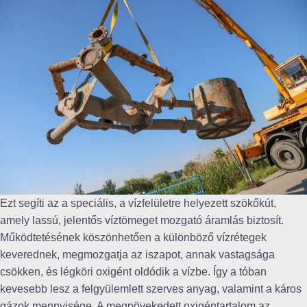
Ezt segíti az a speciális, a vízfelületre helyezett szökőkút,
amely lassú, jelentős víztömeget mozgató áramlás biztosít.
Működtetésének köszönhetően a különböző vízrétegek
keverednek, megmozgatja az iszapot, annak vastagsága
csökken, és légköri oxigént oldódik a vízbe. Így a tóban
kevesebb lesz a felgyülemlett szerves anyag, valamint a káros
gázok mennyisége. A megnövekedett oxigéntartalom az