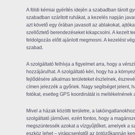
A földi kémiai gyérítés idején a szabadban tárolt 
szabadban szárított ruhákat, a kezelés napján javas
azt követő egy órában javasolt az ablakokat, ajtóka
szellőztető berendezéseket kikapcsolni. A kezelt t
feldolgozás előtt ajánlott megmosni. A kezelést v
szabad.
A szolgáltató felhívja a figyelmet arra, hogy a vérs
hozzájárulhat. A szolgáltató kéri, hogy ha a körny
fejlődésére alkalmas területeket észlelnek, észrev
címen jelezzék a győriek. Nagy segítséget jelent, 
fotókat, esetleg GPS koordinátát is mellékelnének 
Mivel a házak közötti területre, a lakóingatlanokho
szolgáltató járművei, ezért fontos, hogy a magán
megszüntessék azokat a vízgyűjtőket, amelyek a s
eszköz lehet – virágcseréptől az öntözőkannán ker