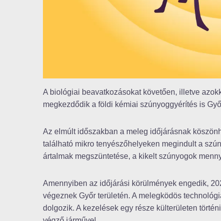
A biológiai beavatkozásokat követően, illetve azo
megkezdődik a földi kémiai szúnyoggyérítés is Gy
Az elmúlt időszakban a meleg időjárásnak köszönhe
található mikro tenyészőhelyeken megindult a szún
ártalmak megszüntetése, a kikelt szúnyogok menn
Amennyiben az időjárási körülmények engedik, 2026
végeznek Győr területén. A melegködös technológi
dolgozik. A kezelések egy része külterületen történik
végző járművel.