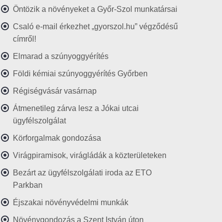
Öntözik a növényeket a Győr-Szol munkatársai
Csaló e-mail érkezhet „gyorszol.hu” végződésű
címről!
Elmarad a szúnyoggyérítés
Földi kémiai szúnyoggyérítés Győrben
Régiségvásár vasárnap
Átmenetileg zárva lesz a Jókai utcai
ügyfélszolgálat
Körforgalmak gondozása
Virágpiramisok, virágládák a közterületeken
Bezárt az ügyfélszolgálati iroda az ETO
Parkban
Éjszakai növényvédelmi munkák
Növénygondozás a Szent István úton