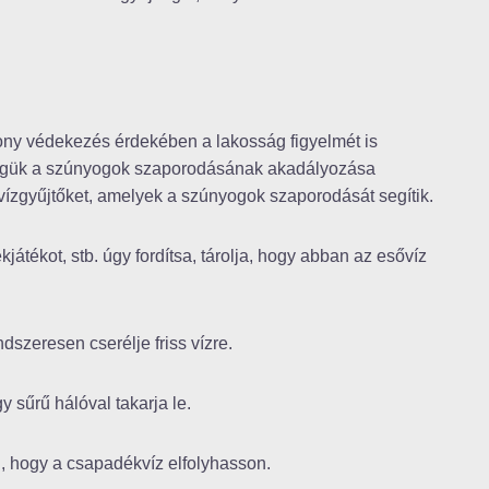
kony védekezés érdekében a lakosság figyelmét is
sségük a szúnyogok szaporodásának akadályozása
ízgyűjtőket, amelyek a szúnyogok szaporodását segítik.
kjátékot, stb. úgy fordítsa, tárolja, hogy abban az esővíz
ndszeresen cserélje friss vízre.
gy sűrű hálóval takarja le.
an, hogy a csapadékvíz elfolyhasson.