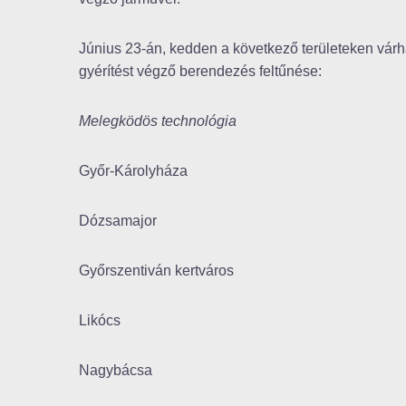
Június 23-án, kedden a következő területeken várh
gyérítést végző berendezés feltűnése:
Melegködös technológia
Győr-Károlyháza
Dózsamajor
Győrszentiván kertváros
Likócs
Nagybácsa