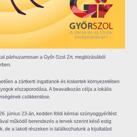
kkal párhuzamosan a Győr-Szol Zrt. megbízásából
őrben.
tően a zártkerti ingatlanok és kiskertek környezetében
yogok elszaporodása. A beavatkozás célja a lokális
yiségének csökkentése.
. június 23-án, kedden földi kémiai szúnyoggyérítést
ával működő berendezés a tervek szerint késő estig
, de a lakott részeken is találkozhatunk a kijuttatást