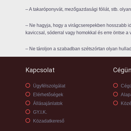
– A takaróponyvát, mezőgazdasági fóliát, stb. olyan 
– Ne hagyja, hogy a virágcserepekben hosszabb ideig
kaviccsal, sóderral vagy homokkal és erre öntse a v
– Ne tároljon a szabadban szétszórtan olyan hullad
Kapcsolat
Cégün
Ügyfélszolgálat
Cégü
Elérhetőségek
Alap
Állásajánlatok
Közé
GY.I.K.
Közadatkereső