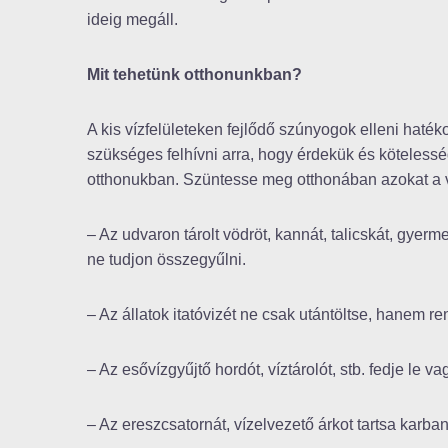
ideig megáll.
Mit tehetünk otthonunkban?
A kis vízfelületeken fejlődő szúnyogok elleni haté
szükséges felhívni arra, hogy érdekük és kötele
otthonukban. Szüntesse meg otthonában azokat a v
– Az udvaron tárolt vödröt, kannát, talicskát, gyerme
ne tudjon összegyűlni.
– Az állatok itatóvizét ne csak utántöltse, hanem re
– Az esővízgyűjtő hordót, víztárolót, stb. fedje le va
– Az ereszcsatornát, vízelvezető árkot tartsa karb