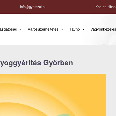
info@gyorszol.hu
Kár- és hibab
gazgatóság
Városüzemeltetés
Távhő
Vagyonkezelé
nyoggyérítés Győrben