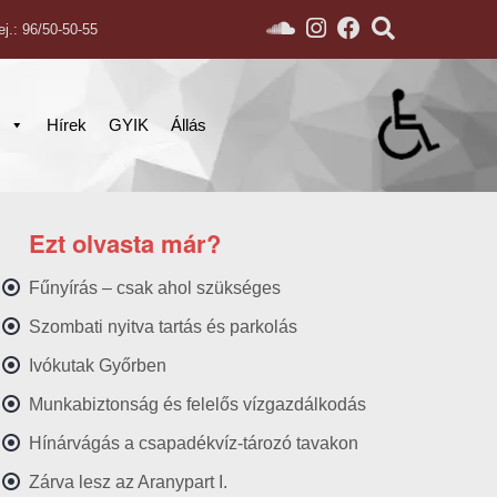
ej.: 96/50-50-55
s
Hírek
GYIK
Állás
Ezt olvasta már?
Fűnyírás – csak ahol szükséges
Szombati nyitva tartás és parkolás
Ivókutak Győrben
Munkabiztonság és felelős vízgazdálkodás
Hínárvágás a csapadékvíz-tározó tavakon
Zárva lesz az Aranypart I.