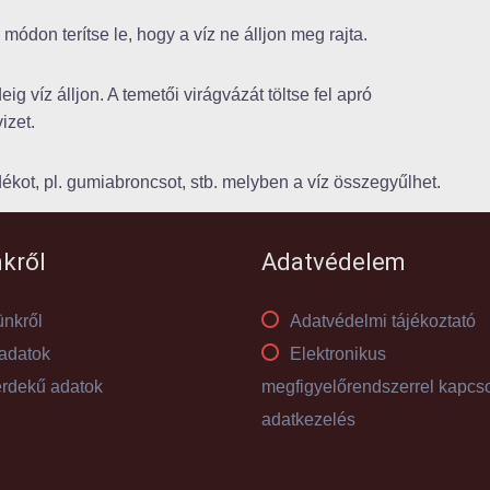
módon terítse le, hogy a víz ne álljon meg rajta.
 víz álljon. A temetői virágvázát töltse fel apró
izet.
ékot, pl. gumiabroncsot, stb. melyben a víz összegyűlhet.
kről
Adatvédelem
nkről
Adatvédelmi tájékoztató
adatok
Elektronikus
rdekű adatok
megfigyelőrendszerrel kapcs
adatkezelés