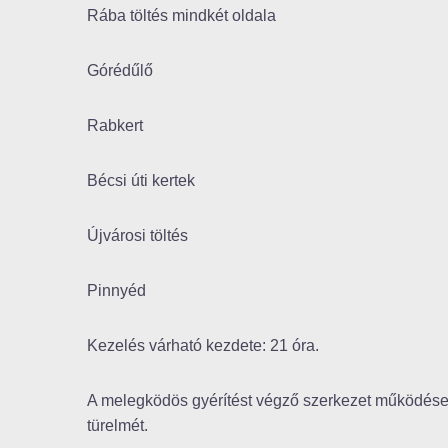
Rába töltés mindkét oldala
Górédűlő
Rabkert
Bécsi úti kertek
Újvárosi töltés
Pinnyéd
Kezelés várható kezdete: 21 óra.
A melegködös gyérítést végző szerkezet működése za
türelmét.