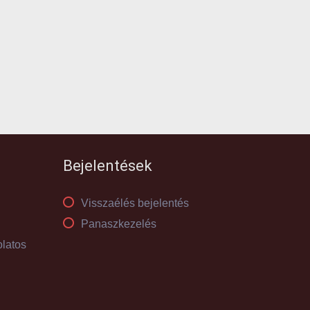
Bejelentések
Visszaélés bejelentés
Panaszkezelés
olatos