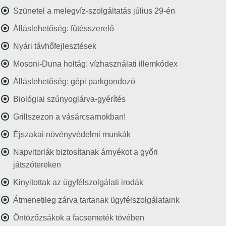
Szünetel a melegvíz-szolgáltatás július 29-én
Álláslehetőség: fűtésszerelő
Nyári távhőfejlesztések
Mosoni-Duna holtág: vízhasználati illemkódex
Álláslehetőség: gépi parkgondozó
Biológiai szúnyoglárva-gyérítés
Grillszezon a vásárcsarnokban!
Éjszakai növényvédelmi munkák
Napvitorlák biztosítanak árnyékot a győri
játszótereken
Kinyitottak az ügyfélszolgálati irodák
Átmenetileg zárva tartanak ügyfélszolgálataink
Öntözőzsákok a facsemeték tövében