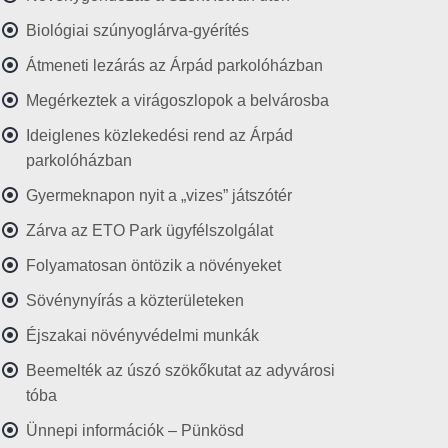
Biológiai szúnyoglárva-gyérítés
Átmeneti lezárás az Árpád parkolóházban
Megérkeztek a virágoszlopok a belvárosba
Ideiglenes közlekedési rend az Árpád
parkolóházban
Gyermeknapon nyit a „vizes” játszótér
Zárva az ETO Park ügyfélszolgálat
Folyamatosan öntözik a növényeket
Sövénynyírás a közterületeken
Éjszakai növényvédelmi munkák
Beemelték az úszó szökőkutat az adyvárosi
tóba
Ünnepi információk – Pünkösd