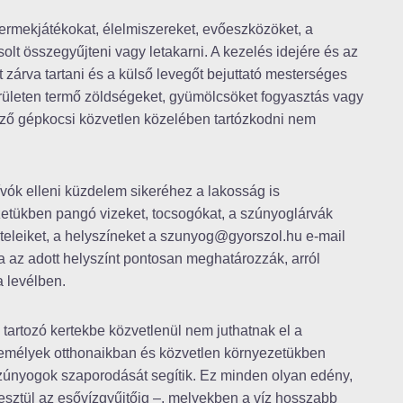
gyermekjátékokat, élelmiszereket, evőeszközöket, a
olt összegyűjteni vagy letakarni. A kezelés idejére és az
t zárva tartani és a külső levegőt bejuttató mesterséges
erületen termő zöldségeket, gyümölcsöket fogyasztás vagy
égző gépkocsi közvetlen közelében tartózkodni nem
zívók elleni küzdelem sikeréhez a lakosság is
ezetükben pangó vizeket, tocsogókat, a szúnyoglárvák
ételeiket, a helyszíneket a szunyog@gyorszol.hu e-mail
ha az adott helyszínt pontosan meghatározzák, arról
a levélben.
z tartozó kertekbe közvetlenül nem juthatnak el a
személyek otthonaikban és közvetlen környezetükben
zúnyogok szaporodását segítik. Ez minden olyan edény,
esztül az esővízgyűjtőig –, melyekben a víz hosszabb