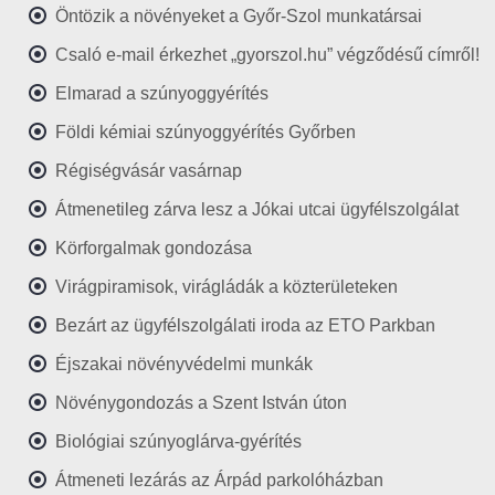
Öntözik a növényeket a Győr-Szol munkatársai
Csaló e-mail érkezhet „gyorszol.hu” végződésű címről!
Elmarad a szúnyoggyérítés
Földi kémiai szúnyoggyérítés Győrben
Régiségvásár vasárnap
Átmenetileg zárva lesz a Jókai utcai ügyfélszolgálat
Körforgalmak gondozása
Virágpiramisok, virágládák a közterületeken
Bezárt az ügyfélszolgálati iroda az ETO Parkban
Éjszakai növényvédelmi munkák
Növénygondozás a Szent István úton
Biológiai szúnyoglárva-gyérítés
Átmeneti lezárás az Árpád parkolóházban