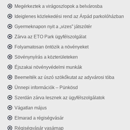
Megérkeztek a virágoszlopok a belvárosba
Ideiglenes közlekedési rend az Árpád parkolóházban
Gyermeknapon nyit a „vizes” játszótér
Zárva az ETO Park ügyfélszolgálat
Folyamatosan öntözik a növényeket
Sövénynyírás a közterületeken
Éjszakai növényvédelmi munkák
Beemelték az úszó szökőkutat az adyvárosi tóba
Ünnepi információk – Pünkösd
Szerdán zárva lesznek az ügyfélszolgálatok
Vágatlan május
Elmarad a régiségvásár
Régiségvásár vasárnap