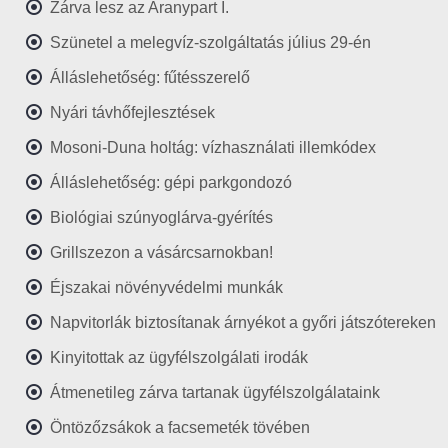
Zárva lesz az Aranypart I.
Szünetel a melegvíz-szolgáltatás július 29-én
Álláslehetőség: fűtésszerelő
Nyári távhőfejlesztések
Mosoni-Duna holtág: vízhasználati illemkódex
Álláslehetőség: gépi parkgondozó
Biológiai szúnyoglárva-gyérítés
Grillszezon a vásárcsarnokban!
Éjszakai növényvédelmi munkák
Napvitorlák biztosítanak árnyékot a győri játszótereken
Kinyitottak az ügyfélszolgálati irodák
Átmenetileg zárva tartanak ügyfélszolgálataink
Öntözőzsákok a facsemeték tövében