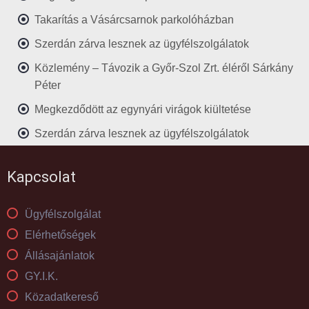
Takarítás a Vásárcsarnok parkolóházban
Szerdán zárva lesznek az ügyfélszolgálatok
Közlemény – Távozik a Győr-Szol Zrt. éléről Sárkány
Péter
Megkezdődött az egynyári virágok kiültetése
Szerdán zárva lesznek az ügyfélszolgálatok
Kapcsolat
Ügyfélszolgálat
Elérhetőségek
Állásajánlatok
GY.I.K.
Közadatkereső