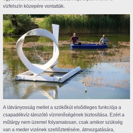
vízfelszín közepére vontatták.
A látványosság mellet a szökőkút elsődleges funkciója a
csapadékvíz-tározótó vízminőségének biztosítása. Ezért a
műtárgy nem üzemel folyamatosan, csak amikor szükség
van a meder vizének szellőztetésére, átmozgatására,