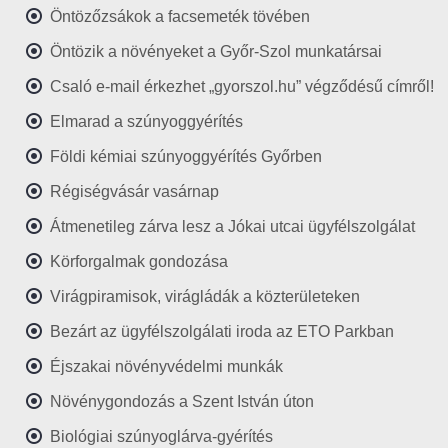
Öntözőzsákok a facsemeték tövében
Öntözik a növényeket a Győr-Szol munkatársai
Csaló e-mail érkezhet „gyorszol.hu” végződésű címről!
Elmarad a szúnyoggyérítés
Földi kémiai szúnyoggyérítés Győrben
Régiségvásár vasárnap
Átmenetileg zárva lesz a Jókai utcai ügyfélszolgálat
Körforgalmak gondozása
Virágpiramisok, virágládák a közterületeken
Bezárt az ügyfélszolgálati iroda az ETO Parkban
Éjszakai növényvédelmi munkák
Növénygondozás a Szent István úton
Biológiai szúnyoglárva-gyérítés