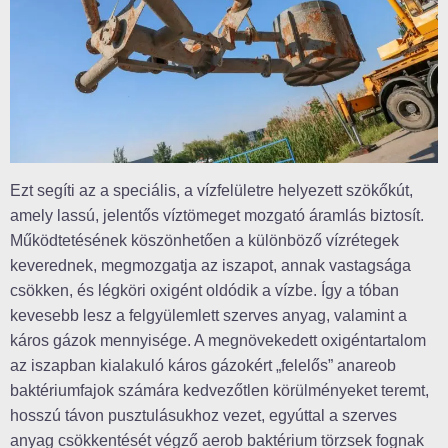
Ezt segíti az a speciális, a vízfelületre helyezett szökőkút,
amely lassú, jelentős víztömeget mozgató áramlás biztosít.
Működtetésének köszönhetően a különböző vízrétegek
keverednek, megmozgatja az iszapot, annak vastagsága
csökken, és légköri oxigént oldódik a vízbe. Így a tóban
kevesebb lesz a felgyülemlett szerves anyag, valamint a
káros gázok mennyisége. A megnövekedett oxigéntartalom
az iszapban kialakuló káros gázokért „felelős” anareob
baktériumfajok számára kedvezőtlen körülményeket teremt,
hosszú távon pusztulásukhoz vezet, egyúttal a szerves
anyag csökkentését végző aerob baktérium törzsek fognak