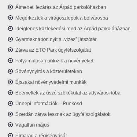
Átmeneti lezárás az Árpád parkolóházban
Megérkeztek a virágoszlopok a belvárosba
Ideiglenes közlekedési rend az Árpád parkolóházban
Gyermeknapon nyit a „vizes” játszótér
Zárva az ETO Park ügyfélszolgálat
Folyamatosan öntözik a növényeket
Sövénynyírás a közterületeken
Éjszakai növényvédelmi munkák
Beemelték az úszó szökőkutat az adyvárosi tóba
Ünnepi információk – Pünkösd
Szerdán zárva lesznek az ügyfélszolgálatok
Vágatlan május
Elmarad a régiségvásár