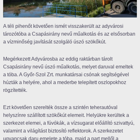
A téli pihenőt követően ismét visszakerült az adyvárosi
tározótóba a Csapásirány nevű műalkotás és az elsősorban
a vízminőség javítását szolgáló úszó szökőkút.
Megérkezett Adyvárosba az eddig raktárban tárolt
Csapásirány nevű úszó műalkotás, melyet daruval emeltek
a tóba. A Győr-Szol Zrt. munkatársai csónak segítségével
húzták a helyére, ahol a mederbe telepített oszlopokhoz
rögzítették.
Ezt követően szerelték össze a szintén teherautóval
helyszínre szállított szökőkút elemeit. Helyükre kerültek a
szerkezet elemei, a fúvókák, a vízsugarat előállító szivattyú,
valamint a világítást biztosító reflektorok. A szerkezetet
ugyancsak daru emelete a tóba, majd a part mellől a