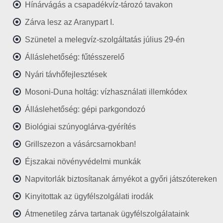
Hínárvágás a csapadékvíz-tározó tavakon
Zárva lesz az Aranypart I.
Szünetel a melegvíz-szolgáltatás július 29-én
Álláslehetőség: fűtésszerelő
Nyári távhőfejlesztések
Mosoni-Duna holtág: vízhasználati illemkódex
Álláslehetőség: gépi parkgondozó
Biológiai szúnyoglárva-gyérítés
Grillszezon a vásárcsarnokban!
Éjszakai növényvédelmi munkák
Napvitorlák biztosítanak árnyékot a győri játszótereken
Kinyitottak az ügyfélszolgálati irodák
Átmenetileg zárva tartanak ügyfélszolgálataink