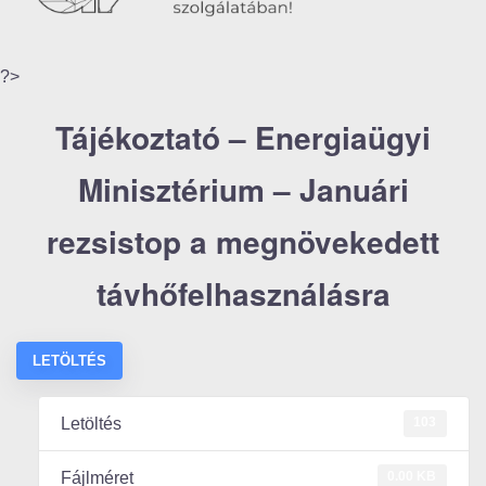
?>
Tájékoztató – Energiaügyi
Minisztérium – Januári
rezsistop a megnövekedett
távhőfelhasználásra
LETÖLTÉS
103
Letöltés
0.00 KB
Fájlméret