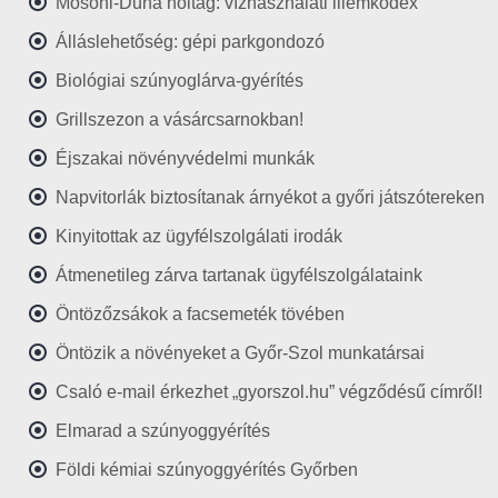
Mosoni-Duna holtág: vízhasználati illemkódex
Álláslehetőség: gépi parkgondozó
Biológiai szúnyoglárva-gyérítés
Grillszezon a vásárcsarnokban!
Éjszakai növényvédelmi munkák
Napvitorlák biztosítanak árnyékot a győri játszótereken
Kinyitottak az ügyfélszolgálati irodák
Átmenetileg zárva tartanak ügyfélszolgálataink
Öntözőzsákok a facsemeték tövében
Öntözik a növényeket a Győr-Szol munkatársai
Csaló e-mail érkezhet „gyorszol.hu” végződésű címről!
Elmarad a szúnyoggyérítés
Földi kémiai szúnyoggyérítés Győrben