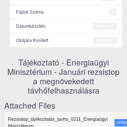
1
Fájlok Száma
2026.02.13.
Dátumkészítés
2026.02.13.
Utoljára frissített
Tájékoztató - Energiaügyi
Minisztérium - Januári rezsistop
a megnövekedett
távhőfelhasználásra
Attached Files
Rezsistop_tájékoztatás_tavho_0211_Energiaügyi
LETÖL
Minisztérium