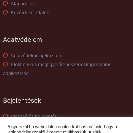
Alapadatok
Közérdekű adatok
Adatvédelem
Adatvédelmi tájékoztató
Elektronikus megfigyelőrendszerrel kapcsolatos
adatkezelés
Bejelentések
Visszaélés bejelentés
Panaszkezelés
A gyorszol.hu weboldalon cookie-kat használunk, hogy a
legjobb felhasználói élményt nyújthassuk. A sütik