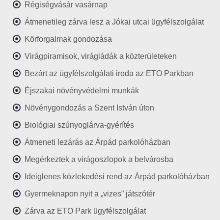
Régiségvásár vasárnap
Átmenetileg zárva lesz a Jókai utcai ügyfélszolgálat
Körforgalmak gondozása
Virágpiramisok, virágládák a közterületeken
Bezárt az ügyfélszolgálati iroda az ETO Parkban
Éjszakai növényvédelmi munkák
Növénygondozás a Szent István úton
Biológiai szúnyoglárva-gyérítés
Átmeneti lezárás az Árpád parkolóházban
Megérkeztek a virágoszlopok a belvárosba
Ideiglenes közlekedési rend az Árpád parkolóházban
Gyermeknapon nyit a „vizes” játszótér
Zárva az ETO Park ügyfélszolgálat