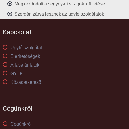
Megkezdődött az egynyári virágok kiültetése
Szerdán zárva lesznek az ügyfélszolgálatok
Kapcsolat
Ügyfélszolgálat
Elérhetőségek
Állásajánlatok
GY.I.K.
Közadatkereső
Cégünkről
Cégünkről