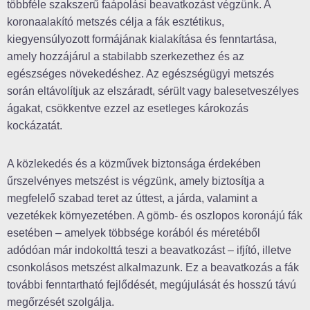
többféle szakszerű faápolási beavatkozást végzünk. A
koronaalakító metszés célja a fák esztétikus,
kiegyensúlyozott formájának kialakítása és fenntartása,
amely hozzájárul a stabilabb szerkezethez és az
egészséges növekedéshez. Az egészségügyi metszés
során eltávolítjuk az elszáradt, sérült vagy balesetveszélyes
ágakat, csökkentve ezzel az esetleges károkozás
kockázatát.
A közlekedés és a közművek biztonsága érdekében
űrszelvényes metszést is végzünk, amely biztosítja a
megfelelő szabad teret az úttest, a járda, valamint a
vezetékek környezetében. A gömb- és oszlopos koronájú fák
esetében – amelyek többsége korából és méretéből
adódóan már indokolttá teszi a beavatkozást – ifjító, illetve
csonkolásos metszést alkalmazunk. Ez a beavatkozás a fák
további fenntartható fejlődését, megújulását és hosszú távú
megőrzését szolgálja.