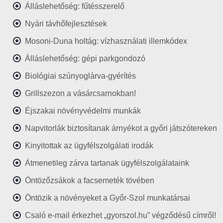
Álláslehetőség: fűtésszerelő
Nyári távhőfejlesztések
Mosoni-Duna holtág: vízhasználati illemkódex
Álláslehetőség: gépi parkgondozó
Biológiai szúnyoglárva-gyérítés
Grillszezon a vásárcsarnokban!
Éjszakai növényvédelmi munkák
Napvitorlák biztosítanak árnyékot a győri játszótereken
Kinyitottak az ügyfélszolgálati irodák
Átmenetileg zárva tartanak ügyfélszolgálataink
Öntözőzsákok a facsemeték tövében
Öntözik a növényeket a Győr-Szol munkatársai
Csaló e-mail érkezhet „gyorszol.hu” végződésű címről!