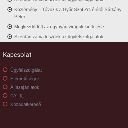
Közlemény – Távozik a Győr-Szol Zrt. éléről Sárkány
Péter
Megkezdődött az egynyári virágok kiültetése
Szerdán zárva lesznek az ügyfélszolgálatok
Kapcsolat
Ügyfélszolgálat
Elérhetőségek
Állásajánlatok
GY.I.K.
Közadatkereső