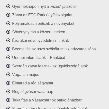
Gyermeknapon nyit a „vizes” játszótér
Zárva az ETO Park ügyfélszolgálat
Folyamatosan öntözik a növényeket
Sövénynyírás a közterületeken
Éjszakai növényvédelmi munkák
Beemelték az úszó szökőkutat az adyvárosi tóba
Ünnepi információk – Pünkösd
Szerdán zárva lesznek az ügyfélszolgálatok
Vágatlan május
Elmarad a régiségvásár
Régiségvásár vasárnap
Takarítás a Vásárcsarnok parkolóházban
Szerdán zárva lesznek az ügyfélszolgálatok