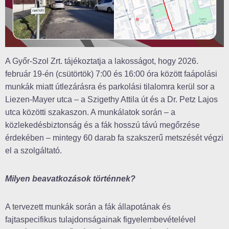
A Győr-Szol Zrt. tájékoztatja a lakosságot, hogy 2026.
február 19-én (csütörtök) 7:00 és 16:00 óra között faápolási
munkák miatt útlezárásra és parkolási tilalomra kerül sor a
Liezen-Mayer utca – a Szigethy Attila út és a Dr. Petz Lajos
utca közötti szakaszon. A munkálatok során – a
közlekedésbiztonság és a fák hosszú távú megőrzése
érdekében – mintegy 60 darab fa szakszerű metszését végzi
el a szolgáltató.
Milyen beavatkozások történnek?
A tervezett munkák során a fák állapotának és
fajtaspecifikus tulajdonságainak figyelembevételével