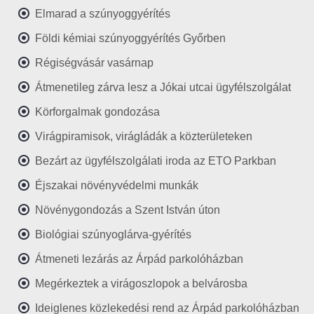
Elmarad a szúnyoggyérítés
Földi kémiai szúnyoggyérítés Győrben
Régiségvásár vasárnap
Átmenetileg zárva lesz a Jókai utcai ügyfélszolgálat
Körforgalmak gondozása
Virágpiramisok, virágládák a közterületeken
Bezárt az ügyfélszolgálati iroda az ETO Parkban
Éjszakai növényvédelmi munkák
Növénygondozás a Szent István úton
Biológiai szúnyoglárva-gyérítés
Átmeneti lezárás az Árpád parkolóházban
Megérkeztek a virágoszlopok a belvárosba
Ideiglenes közlekedési rend az Árpád parkolóházban