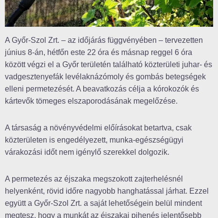
A Győr-Szol Zrt. – az időjárás függvényében – tervezetten
június 8-án, hétfőn este 22 óra és másnap reggel 6 óra
között végzi el a Győr területén található közterületi juhar- és
vadgesztenyefák levélaknázómoly és gombás betegségek
elleni permetezését. A beavatkozás célja a kórokozók és
kártevők tömeges elszaporodásának megelőzése.
A társaság a növényvédelmi előírásokat betartva, csak
közterületen is engedélyezett, munka-egészségügyi
várakozási időt nem igénylő szerekkel dolgozik.
A permetezés az éjszaka megszokott zajterhelésnél
helyenként, rövid időre nagyobb hanghatással járhat. Ezzel
együtt a Győr-Szol Zrt. a saját lehetőségein belül mindent
megtesz, hogy a munkát az éjszakai pihenés jelentősebb