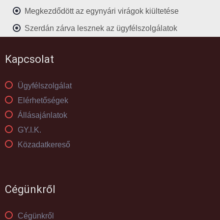
Megkezdődött az egynyári virágok kiültetése
Szerdán zárva lesznek az ügyfélszolgálatok
Kapcsolat
Ügyfélszolgálat
Elérhetőségek
Állásajánlatok
GY.I.K.
Közadatkereső
Cégünkről
Cégünkről