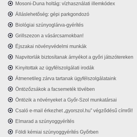
Mosoni-Duna holtág: vízhasználati illemkódex
Álláslehetőség: gépi parkgondozó
Biológiai szúnyoglárva-gyérítés
Grillszezon a vásárcsarnokban!
Éjszakai növényvédelmi munkák
Napvitorlák biztosítanak árnyékot a győri játszótereken
Kinyitottak az ügyfélszolgálati irodák
Átmenetileg zárva tartanak ügyfélszolgálataink
Öntözőzsákok a facsemeték tövében
Öntözik a növényeket a Győr-Szol munkatársai
Csaló e-mail érkezhet „gyorszol.hu” végződésű címről!
Elmarad a szúnyoggyérítés
Földi kémiai szúnyoggyérítés Győrben