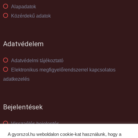
Alapadatok
Közérdekű adatok
Adatvédelem
Adatvédelmi tájékoztató
Elektronikus megfigyelőrendszerrel kapcsolatos
adatkezelés
Bejelentések
Visszaélés bejelentés
Panaszkezelés
A gyorszol.hu weboldalon cookie-kat használunk, hogy a