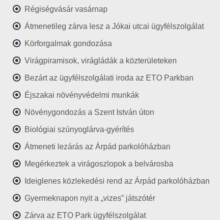
Régiségvásár vasárnap
Átmenetileg zárva lesz a Jókai utcai ügyfélszolgálat
Körforgalmak gondozása
Virágpiramisok, virágládák a közterületeken
Bezárt az ügyfélszolgálati iroda az ETO Parkban
Éjszakai növényvédelmi munkák
Növénygondozás a Szent István úton
Biológiai szúnyoglárva-gyérítés
Átmeneti lezárás az Árpád parkolóházban
Megérkeztek a virágoszlopok a belvárosba
Ideiglenes közlekedési rend az Árpád parkolóházban
Gyermeknapon nyit a „vizes” játszótér
Zárva az ETO Park ügyfélszolgálat