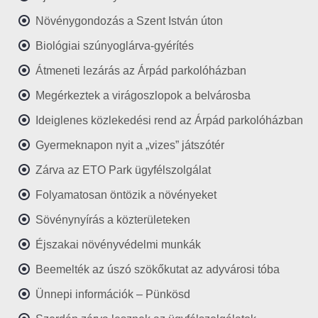
Növénygondozás a Szent István úton
Biológiai szúnyoglárva-gyérítés
Átmeneti lezárás az Árpád parkolóházban
Megérkeztek a virágoszlopok a belvárosba
Ideiglenes közlekedési rend az Árpád parkolóházban
Gyermeknapon nyit a „vizes” játszótér
Zárva az ETO Park ügyfélszolgálat
Folyamatosan öntözik a növényeket
Sövénynyírás a közterületeken
Éjszakai növényvédelmi munkák
Beemelték az úszó szökőkutat az adyvárosi tóba
Ünnepi információk – Pünkösd