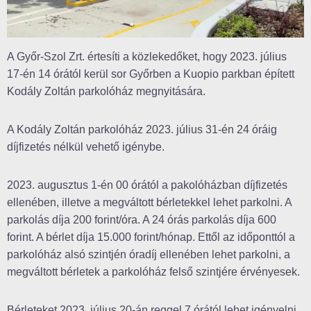
A Győr-Szol Zrt. értesíti a közlekedőket, hogy 2023. július
17-én 14 órától kerül sor Győrben a Kuopio parkban épített
Kodály Zoltán parkolóház megnyitására.
A Kodály Zoltán parkolóház 2023. július 31-én 24 óráig
díjfizetés nélkül vehető igénybe.
2023. augusztus 1-én 00 órától a pakolóházban díjfizetés
ellenében, illetve a megváltott bérletekkel lehet parkolni. A
parkolás díja 200 forint/óra. A 24 órás parkolás díja 600
forint. A bérlet díja 15.000 forint/hónap. Ettől az időponttól a
parkolóház alsó szintjén óradíj ellenében lehet parkolni, a
megváltott bérletek a parkolóház felső szintjére érvényesek.
Bérleteket 2023. július 20-án reggel 7 órától lehet igényelni.