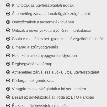
Kinyitottak az ügyfélszolgálati irodák
Átmenetileg zárva tartanak ügyfélszolgálataink
Öntözőzsákok a facsemeték tövében
Öntözik a növényeket a Győr-Szol munkatársai
Csaló e-mail érkezhet „gyorszol.hu” végződésű címről!
Elmarad a szúnyoggyérítés
Földi kémiai szúnyoggyérítés Győrben
Régiségvásár vasárnap
Átmenetileg zárva lesz a Jókai utcai ügyfélszolgálat
Körforgalmak gondozása
Virágpiramisok, virágládák a közterületeken
Bezárt az ügyfélszolgálati iroda az ETO Parkban
Éjszakai növényvédelmi munkák