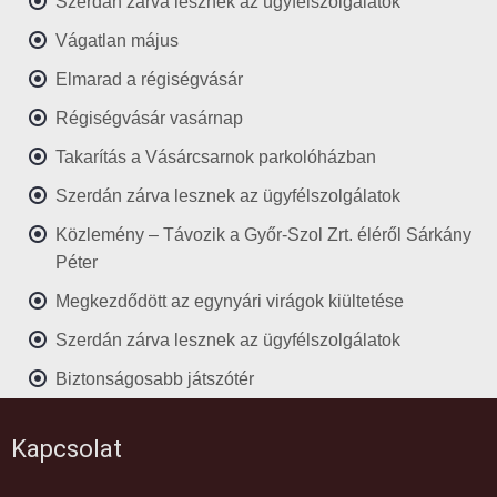
Szerdán zárva lesznek az ügyfélszolgálatok
Vágatlan május
Elmarad a régiségvásár
Régiségvásár vasárnap
Takarítás a Vásárcsarnok parkolóházban
Szerdán zárva lesznek az ügyfélszolgálatok
Közlemény – Távozik a Győr-Szol Zrt. éléről Sárkány
Péter
Megkezdődött az egynyári virágok kiültetése
Szerdán zárva lesznek az ügyfélszolgálatok
Biztonságosabb játszótér
Kapcsolat