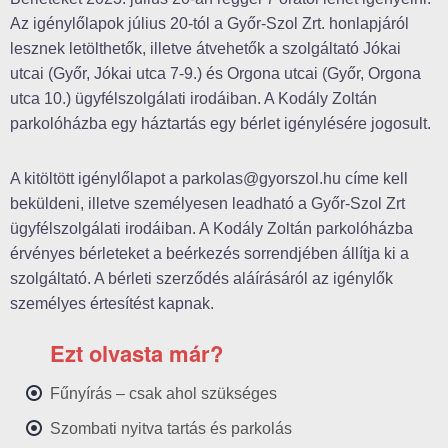
Az igénylőlapok július 20-tól a Győr-Szol Zrt. honlapjáról
lesznek letölthetők, illetve átvehetők a szolgáltató Jókai
utcai (Győr, Jókai utca 7-9.) és Orgona utcai (Győr, Orgona
utca 10.) ügyfélszolgálati irodáiban. A Kodály Zoltán
parkolóházba egy háztartás egy bérlet igénylésére jogosult.
A kitöltött igénylőlapot a parkolas@gyorszol.hu címe kell
beküldeni, illetve személyesen leadható a Győr-Szol Zrt
ügyfélszolgálati irodáiban. A Kodály Zoltán parkolóházba
érvényes bérleteket a beérkezés sorrendjében állítja ki a
szolgáltató. A bérleti szerződés aláírásáról az igénylők
személyes értesítést kapnak.
Ezt olvasta már?
Fűnyírás – csak ahol szükséges
Szombati nyitva tartás és parkolás