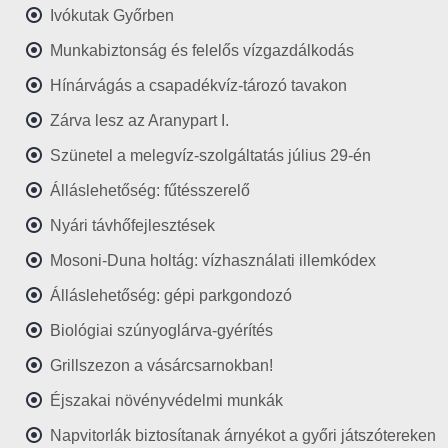
Ivókutak Győrben
Munkabiztonság és felelős vízgazdálkodás
Hínárvágás a csapadékvíz-tározó tavakon
Zárva lesz az Aranypart I.
Szünetel a melegvíz-szolgáltatás július 29-én
Álláslehetőség: fűtésszerelő
Nyári távhőfejlesztések
Mosoni-Duna holtág: vízhasználati illemkódex
Álláslehetőség: gépi parkgondozó
Biológiai szúnyoglárva-gyérítés
Grillszezon a vásárcsarnokban!
Éjszakai növényvédelmi munkák
Napvitorlák biztosítanak árnyékot a győri játszótereken