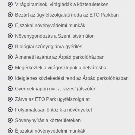
Virágpiramisok, virágládák a közterületeken
Bezárt az ügyfélszolgálati iroda az ETO Parkban
Éjszakai növényvédelmi munkák
Növénygondozás a Szent István úton
Biológiai szúnyoglárva-gyérítés
Átmeneti lezárás az Árpád parkolóházban
Megérkeztek a virágoszlopok a belvárosba
Ideiglenes közlekedési rend az Árpád parkolóházban
Gyermeknapon nyit a „vizes” játszótér
Zárva az ETO Park ügyfélszolgálat
Folyamatosan öntözik a növényeket
Sövénynyírás a közterületeken
Éjszakai növényvédelmi munkák