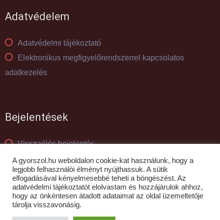
Adatvédelem
Adatvédelmi tájékoztató
Elektronikus megfigyelőrendszerrel kapcsolatos
adatkezelés
Bejelentések
Visszaélés bejelentés
Panaszkezelés
A gyorszol.hu weboldalon cookie-kat használunk, hogy a
legjobb felhasználói élményt nyújthassuk. A sütik
elfogadásával kényelmesebbé teheti a böngészést. Az
adatvédelmi tájékoztatót elolvastam és hozzájárulok ahhoz,
© GYŐR-SZOL Zrt - 2010- 2026
hogy az önkéntesen átadott adataimat az oldal üzemeltetője
tárolja visszavonásig.