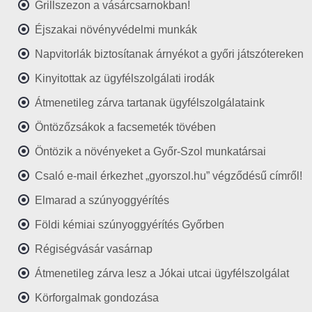
Grillszezon a vásárcsarnokban!
Éjszakai növényvédelmi munkák
Napvitorlák biztosítanak árnyékot a győri játszótereken
Kinyitottak az ügyfélszolgálati irodák
Átmenetileg zárva tartanak ügyfélszolgálataink
Öntözőzsákok a facsemeték tövében
Öntözik a növényeket a Győr-Szol munkatársai
Csaló e-mail érkezhet „gyorszol.hu” végződésű címről!
Elmarad a szúnyoggyérítés
Földi kémiai szúnyoggyérítés Győrben
Régiségvásár vasárnap
Átmenetileg zárva lesz a Jókai utcai ügyfélszolgálat
Körforgalmak gondozása