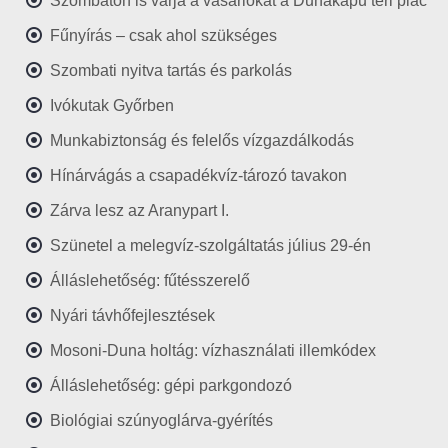
Szombaton is várja a vásárlókat a Dunakapu téri piac
Fűnyírás – csak ahol szükséges
Szombati nyitva tartás és parkolás
Ivókutak Győrben
Munkabiztonság és felelős vízgazdálkodás
Hínárvágás a csapadékvíz-tározó tavakon
Zárva lesz az Aranypart I.
Szünetel a melegvíz-szolgáltatás július 29-én
Álláslehetőség: fűtésszerelő
Nyári távhőfejlesztések
Mosoni-Duna holtág: vízhasználati illemkódex
Álláslehetőség: gépi parkgondozó
Biológiai szúnyoglárva-gyérítés