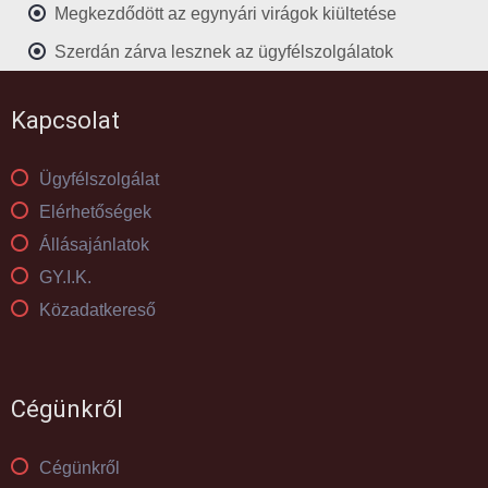
Megkezdődött az egynyári virágok kiültetése
Szerdán zárva lesznek az ügyfélszolgálatok
Kapcsolat
Ügyfélszolgálat
Elérhetőségek
Állásajánlatok
GY.I.K.
Közadatkereső
Cégünkről
Cégünkről