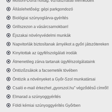
Mosoni-Duna holtág: vízhasználati illemkódex
Álláslehetőség: gépi parkgondozó
Biológiai szúnyoglárva-gyérítés
Grillszezon a vásárcsarnokban!
Éjszakai növényvédelmi munkák
Napvitorlák biztosítanak árnyékot a győri játszótereken
Kinyitottak az ügyfélszolgálati irodák
Átmenetileg zárva tartanak ügyfélszolgálataink
Öntözőzsákok a facsemeték tövében
Öntözik a növényeket a Győr-Szol munkatársai
Csaló e-mail érkezhet „gyorszol.hu” végződésű címről!
Elmarad a szúnyoggyérítés
Földi kémiai szúnyoggyérítés Győrben