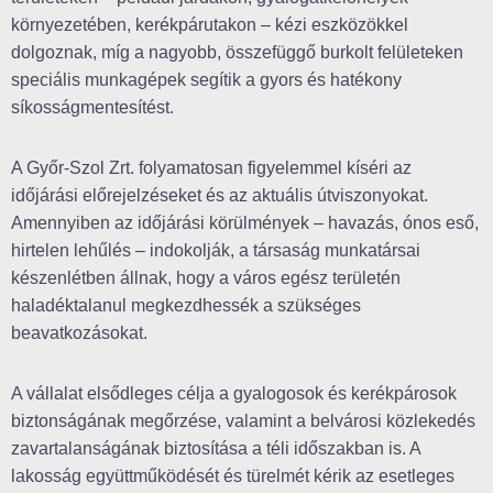
környezetében, kerékpárutakon – kézi eszközökkel
dolgoznak, míg a nagyobb, összefüggő burkolt felületeken
speciális munkagépek segítik a gyors és hatékony
síkosságmentesítést.
A Győr-Szol Zrt. folyamatosan figyelemmel kíséri az
időjárási előrejelzéseket és az aktuális útviszonyokat.
Amennyiben az időjárási körülmények – havazás, ónos eső,
hirtelen lehűlés – indokolják, a társaság munkatársai
készenlétben állnak, hogy a város egész területén
haladéktalanul megkezdhessék a szükséges
beavatkozásokat.
A vállalat elsődleges célja a gyalogosok és kerékpárosok
biztonságának megőrzése, valamint a belvárosi közlekedés
zavartalanságának biztosítása a téli időszakban is. A
lakosság együttműködését és türelmét kérik az esetleges