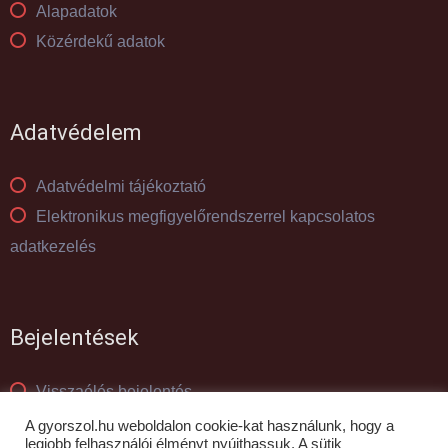
Alapadatok
Közérdekű adatok
Adatvédelem
Adatvédelmi tájékoztató
Elektronikus megfigyelőrendszerrel kapcsolatos
adatkezelés
Bejelentések
Visszaélés bejelentés
Panaszkezelés
A gyorszol.hu weboldalon cookie-kat használunk, hogy a
legjobb felhasználói élményt nyújthassuk. A sütik