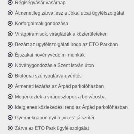
Régiségvásár vasárnap
Átmenetileg zárva lesz a Jókai utcai ügyfélszolgálat
Körforgalmak gondozása
Virágpiramisok, virágládák a közterületeken
Bezárt az ügyfélszolgálati iroda az ETO Parkban
Éjszakai növényvédelmi munkák
Növénygondozás a Szent István úton
Biológiai szúnyoglárva-gyérítés
Átmeneti lezárás az Árpád parkolóházban
Megérkeztek a virágoszlopok a belvárosba
Ideiglenes közlekedési rend az Árpád parkolóházban
Gyermeknapon nyit a „vizes” játszótér
Zárva az ETO Park ügyfélszolgálat