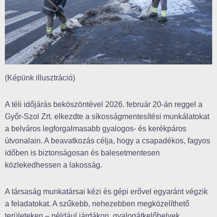
(Képünk illusztráció)
A téli időjárás beköszöntével 2026. február 20-án reggel a
Győr-Szol Zrt. elkezdte a síkosságmentesítési munkálatokat
a belváros legforgalmasabb gyalogos- és kerékpáros
útvonalain. A beavatkozás célja, hogy a csapadékos, fagyos
időben is biztonságosan és balesetmentesen
közlekedhessen a lakosság.
A társaság munkatársai kézi és gépi erővel egyaránt végzik
a feladatokat. A szűkebb, nehezebben megközelíthető
területeken – például járdákon, gyalogátkelőhelyek