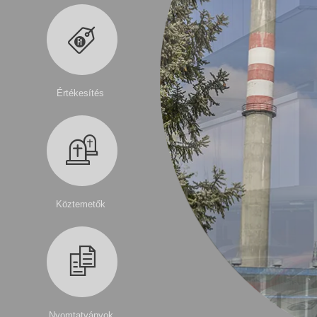
Értékesítés
Köztemetők
Nyomtatványok