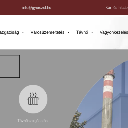
info@gyorszol.hu
Kár- és hibab
gazgatóság
Városüzemeltetés
Távhő
Vagyonkezelé
.
Távhőszolgáltatás