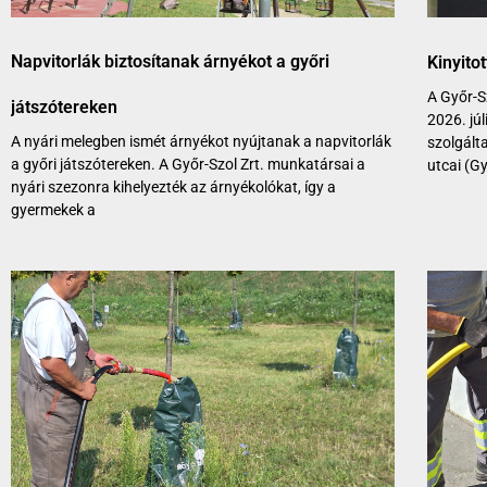
Napvitorlák biztosítanak árnyékot a győri
Kinyito
A Győr-Sz
játszótereken
2026. jú
A nyári melegben ismét árnyékot nyújtanak a napvitorlák
szolgált
a győri játszótereken. A Győr-Szol Zrt. munkatársai a
utcai (Gy
nyári szezonra kihelyezték az árnyékolókat, így a
gyermekek a