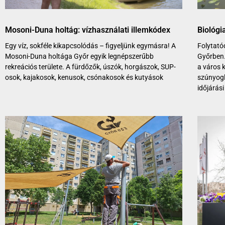
Mosoni-Duna holtág: vízhasználati illemkódex
Biológi
Egy víz, sokféle kikapcsolódás – figyeljünk egymásra! A
Folytatód
Mosoni-Duna holtága Győr egyik legnépszerűbb
Győrben.
rekreációs területe. A fürdőzők, úszók, horgászok, SUP-
a város 
osok, kajakosok, kenusok, csónakosok és kutyások
szúnyogl
időjárási