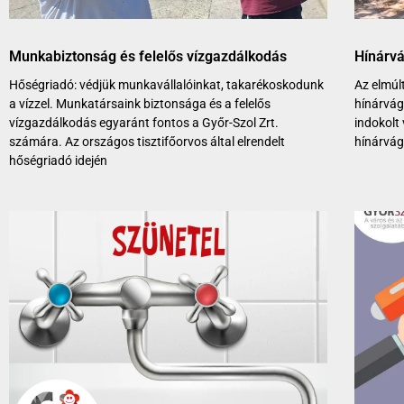
Munkabiztonság és felelős vízgazdálkodás
Hínárvá
Hőségriadó: védjük munkavállalóinkat, takarékoskodunk
Az elmúl
a vízzel. Munkatársaink biztonsága és a felelős
hínárvág
vízgazdálkodás egyaránt fontos a Győr-Szol Zrt.
indokolt 
számára. Az országos tisztifőorvos által elrendelt
hínárvág
hőségriadó idején