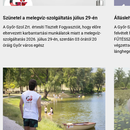
Szünetel a melegvíz-szolgáltatás július 29-én
Állásle
A Győr-Szol Zrt. értesíti Tisztelt Fogyasztóit, hogy előre
A Győr-S
eltervezett karbantartási munkálatok miatt a melegvíz-
felvételt
szolgáltatás 2026. július 29-én, szerdán 03 órától 20
FŰTÉSSZ
óráig Győr város egész
végzetts
lánghege