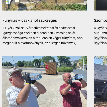
Fűnyírás – csak ahol szükséges
Szombat
A Győr-Szol Zrt. Városüzemeltetési és Kivitelezési
A Győr-Sz
Igazgatósága ezekben a hetekben kizárólag saját
auguszt
állománnyal azokon a területeken végez fűnyírást, ahol
ügyfélszo
megindult a gyomnövények, az allergén növények,
ügyfélszo