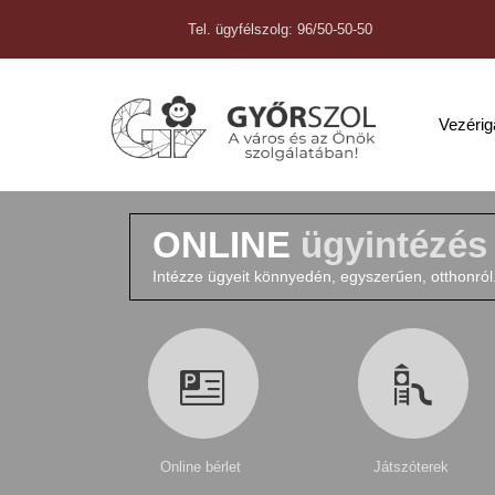
Tel. ügyfélszolg: 96/50-50-50
Vezéri
ONLINE
ügyintézés
Intézze ügyeit könnyedén, egyszerűen, otthonról
Online bérlet
Játszóterek