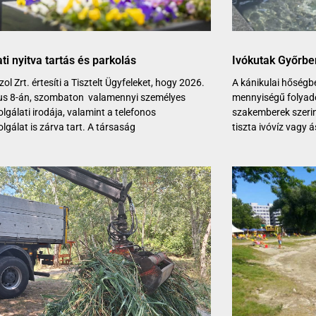
i nyitva tartás és parkolás
Ivókutak Győrbe
ol Zrt. értesíti a Tisztelt Ügyfeleket, hogy 2026.
A kánikulai hőségb
us 8-án, szombaton valamennyi személyes
mennyiségű folyad
lgálati irodája, valamint a telefonos
szakemberek szerin
lgálat is zárva tart. A társaság
tiszta ivóvíz vagy 