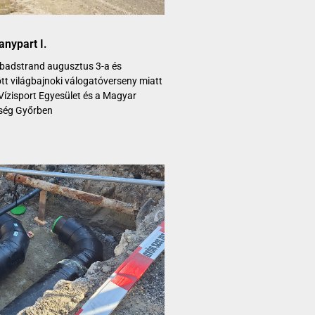
anypart I.
abadstrand augusztus 3-a és
tt világbajnoki válogatóverseny miatt
 Vízisport Egyesület és a Magyar
ség Győrben