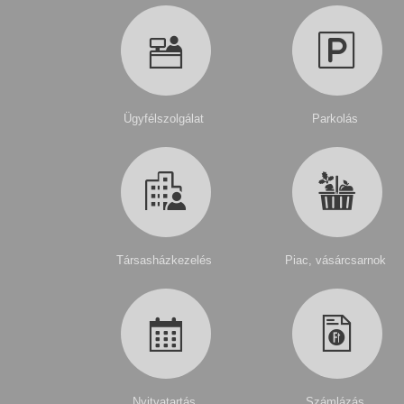
Ügyfélszolgálat
Parkolás
Társasházkezelés
Piac, vásárcsarnok
Nyitvatartás
Számlázás