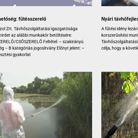
hetőség: fűtésszerelő
Nyári távhőfejle
zol Zrt. Távhőszolgáltatási igazgatósága
A fűtési idény lezá
 hirdet az alábbi munkakör betöltésére:
korszerűsítési munk
ERELŐ/CSŐSZERELŐ Feltétel: – szakirányú
Távhőszolgáltatási
ég – B kategóriás jogosítvány Előnyt jelent: –
célja, hogy a követ
sztési gyakorlat