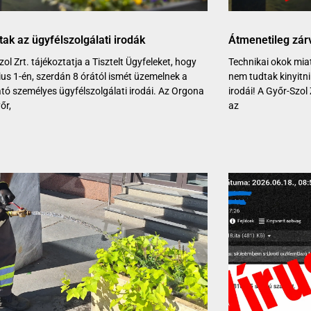
ttak az ügyfélszolgálati irodák
Átmenetileg zárv
ol Zrt. tájékoztatja a Tisztelt Ügyfeleket, hogy
Technikai okok miat
lius 1-én, szerdán 8 órától ismét üzemelnek a
nem tudtak kinyitni
ató személyes ügyfélszolgálati irodái. Az Orgona
irodái! A Győr-Szol 
őr,
az