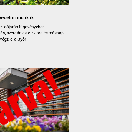
yvédelmi munkák
 az időjárás függvényében –
8-án, szerdán este 22 óra és másnap
végzi el a Győr