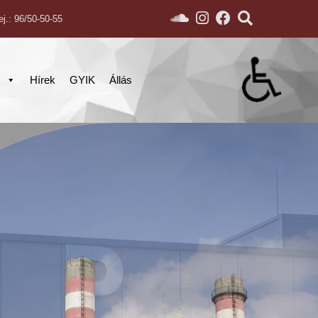
ej.: 96/50-50-55
s
Hírek
GYIK
Állás