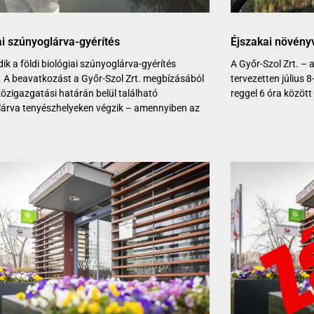
ai szúnyoglárva-gyérítés
Éjszakai növén
ik a földi biológiai szúnyoglárva-gyérítés
A Győr-Szol Zrt. –
 A beavatkozást a Győr-Szol Zrt. megbízásából
tervezetten július 
közigazgatási határán belül található
reggel 6 óra között 
árva tenyészhelyeken végzik – amennyiben az