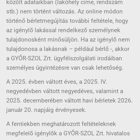
közölt adataikban (lakóhely címe, rendszám
stb.) nem történt változás. Az online módon
történő bérletmegújítás további feltétele, hogy
az igénylő lakással rendelkező személynek
tulajdonosként minősüljön. Ha az igénylő nem
tulajdonosa a lakásnak – például bérlő -, akkor
a GYŐR-SZOL Zrt. ügyfélszolgálati irodáiban
személyes ügyintézésre van csak lehetőség.
A 2025. évben váltott éves, a 2025. IV.
negyedévben váltott negyedéves, valamint a
2025. decemberében váltott havi bérletek 2026.
január 20. napjáig érvényesek.
A fentiekben meghatározott feltételeknek
megfelelő igénylők a GYŐR-SZOL Zrt. hivatalos