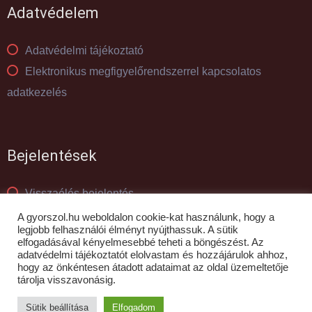
Adatvédelem
Adatvédelmi tájékoztató
Elektronikus megfigyelőrendszerrel kapcsolatos
adatkezelés
Bejelentések
Visszaélés bejelentés
Panaszkezelés
A gyorszol.hu weboldalon cookie-kat használunk, hogy a
legjobb felhasználói élményt nyújthassuk. A sütik
elfogadásával kényelmesebbé teheti a böngészést. Az
adatvédelmi tájékoztatót elolvastam és hozzájárulok ahhoz,
© GYŐR-SZOL Zrt - 2010- 2026
hogy az önkéntesen átadott adataimat az oldal üzemeltetője
tárolja visszavonásig.
Sütik beállítása
Elfogadom