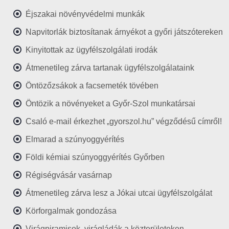
Éjszakai növényvédelmi munkák
Napvitorlák biztosítanak árnyékot a győri játszótereken
Kinyitottak az ügyfélszolgálati irodák
Átmenetileg zárva tartanak ügyfélszolgálataink
Öntözőzsákok a facsemeték tövében
Öntözik a növényeket a Győr-Szol munkatársai
Csaló e-mail érkezhet „gyorszol.hu” végződésű címről!
Elmarad a szúnyoggyérítés
Földi kémiai szúnyoggyérítés Győrben
Régiségvásár vasárnap
Átmenetileg zárva lesz a Jókai utcai ügyfélszolgálat
Körforgalmak gondozása
Virágpiramisok, virágládák a közterületeken