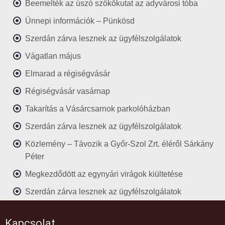
Beemelték az úszó szökőkutat az adyvárosi tóba
Ünnepi információk – Pünkösd
Szerdán zárva lesznek az ügyfélszolgálatok
Vágatlan május
Elmarad a régiségvásár
Régiségvásár vasárnap
Takarítás a Vásárcsarnok parkolóházban
Szerdán zárva lesznek az ügyfélszolgálatok
Közlemény – Távozik a Győr-Szol Zrt. éléről Sárkány
Péter
Megkezdődött az egynyári virágok kiültetése
Szerdán zárva lesznek az ügyfélszolgálatok
Kapcsolat