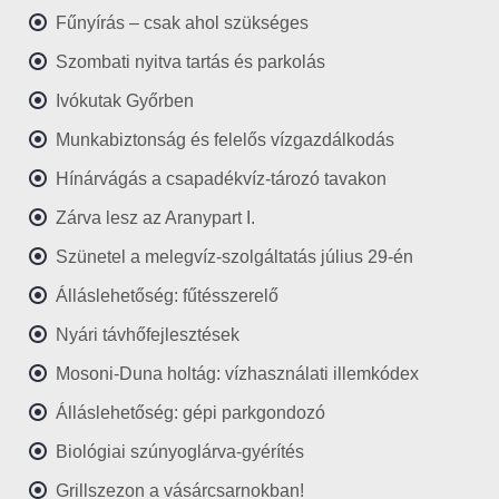
Fűnyírás – csak ahol szükséges
Szombati nyitva tartás és parkolás
Ivókutak Győrben
Munkabiztonság és felelős vízgazdálkodás
Hínárvágás a csapadékvíz-tározó tavakon
Zárva lesz az Aranypart I.
Szünetel a melegvíz-szolgáltatás július 29-én
Álláslehetőség: fűtésszerelő
Nyári távhőfejlesztések
Mosoni-Duna holtág: vízhasználati illemkódex
Álláslehetőség: gépi parkgondozó
Biológiai szúnyoglárva-gyérítés
Grillszezon a vásárcsarnokban!