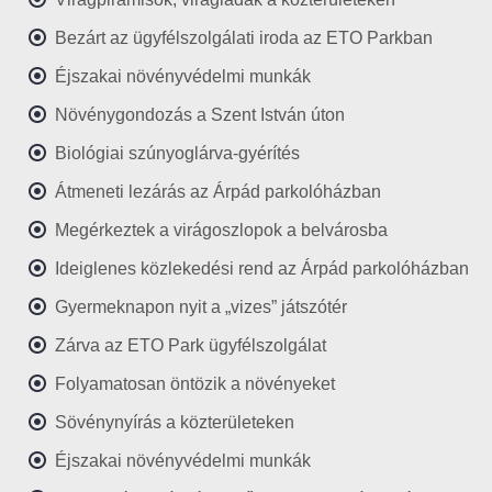
Bezárt az ügyfélszolgálati iroda az ETO Parkban
Éjszakai növényvédelmi munkák
Növénygondozás a Szent István úton
Biológiai szúnyoglárva-gyérítés
Átmeneti lezárás az Árpád parkolóházban
Megérkeztek a virágoszlopok a belvárosba
Ideiglenes közlekedési rend az Árpád parkolóházban
Gyermeknapon nyit a „vizes” játszótér
Zárva az ETO Park ügyfélszolgálat
Folyamatosan öntözik a növényeket
Sövénynyírás a közterületeken
Éjszakai növényvédelmi munkák