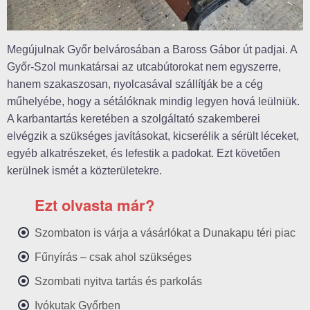
Megújulnak Győr belvárosában a Baross Gábor út padjai. A
Győr-Szol munkatársai az utcabútorokat nem egyszerre,
hanem szakaszosan, nyolcasával szállítják be a cég
műhelyébe, hogy a sétálóknak mindig legyen hová leülniük.
A karbantartás keretében a szolgáltató szakemberei
elvégzik a szükséges javításokat, kicserélik a sérült léceket,
egyéb alkatrészeket, és lefestik a padokat. Ezt követően
kerülnek ismét a közterületekre.
Ezt olvasta már?
Szombaton is várja a vásárlókat a Dunakapu téri piac
Fűnyírás – csak ahol szükséges
Szombati nyitva tartás és parkolás
Ivókutak Győrben