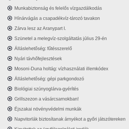
Munkabiztonság és felelős vízgazdálkodás
Hínárvágás a csapadékvíz-tározó tavakon
Zárva lesz az Aranypart I.
Szünetel a melegvíz-szolgáltatás július 29-én
Álláslehetőség: fűtésszerelő
Nyári távhőfejlesztések
Mosoni-Duna holtág: vízhasználati illemkódex
Álláslehetőség: gépi parkgondozó
Biológiai szúnyoglárva-gyérítés
Grillszezon a vásárcsarnokban!
Éjszakai növényvédelmi munkák
Napvitorlák biztosítanak árnyékot a győri játszótereken