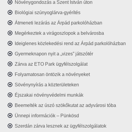
Növénygondozás a Szent István úton
Biológiai szúnyoglárva-gyérítés
Átmeneti lezárás az Árpád parkolóházban
Megérkeztek a virágoszlopok a belvárosba
Ideiglenes közlekedési rend az Árpád parkolóházban
Gyermeknapon nyit a „vizes” játszótér
Zárva az ETO Park ügyfélszolgálat
Folyamatosan öntözik a növényeket
Sövénynyírás a közterületeken
Éjszakai növényvédelmi munkák
Beemelték az úszó szökőkutat az adyvárosi tóba
Ünnepi információk – Pünkösd
Szerdán zárva lesznek az ügyfélszolgálatok