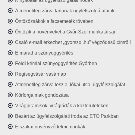
Kinyitottak az ügyfélszolgálati irodák
Átmenetileg zárva tartanak ügyfélszolgálataink
Öntözőzsákok a facsemeték tövében
Öntözik a növényeket a Győr-Szol munkatársai
Csaló e-mail érkezhet „gyorszol.hu” végződésű címről!
Elmarad a szúnyoggyérítés
Földi kémiai szúnyoggyérítés Győrben
Régiségvásár vasárnap
Átmenetileg zárva lesz a Jókai utcai ügyfélszolgálat
Körforgalmak gondozása
Virágpiramisok, virágládák a közterületeken
Bezárt az ügyfélszolgálati iroda az ETO Parkban
Éjszakai növényvédelmi munkák