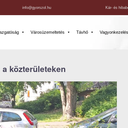
info@gyorszol.hu
Kár- és hibab
gazgatóság
Városüzemeltetés
Távhő
Vagyonkezelé
 a közterületeken