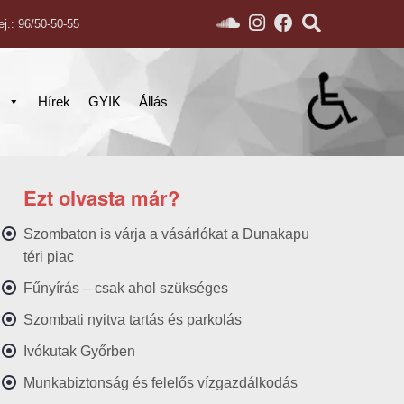
ej.: 96/50-50-55
s
Hírek
GYIK
Állás
Ezt olvasta már?
Szombaton is várja a vásárlókat a Dunakapu
téri piac
Fűnyírás – csak ahol szükséges
Szombati nyitva tartás és parkolás
Ivókutak Győrben
Munkabiztonság és felelős vízgazdálkodás