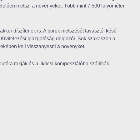
elően metszi a növényeket. Több mint 7.500 folyóméter
kkor díszítenek is. A borok metszését tavasztól késő
 Kivitelezési Igazgatóság dolgozói. Sok szakaszon a
dekében kell visszanyesni a növényket.
tóra rakják és a likócsi komposztálóba szállítják.