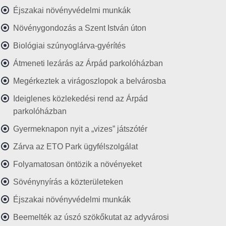
Éjszakai növényvédelmi munkák
Növénygondozás a Szent István úton
Biológiai szúnyoglárva-gyérítés
Átmeneti lezárás az Árpád parkolóházban
Megérkeztek a virágoszlopok a belvárosba
Ideiglenes közlekedési rend az Árpád
parkolóházban
Gyermeknapon nyit a „vizes” játszótér
Zárva az ETO Park ügyfélszolgálat
Folyamatosan öntözik a növényeket
Sövénynyírás a közterületeken
Éjszakai növényvédelmi munkák
Beemelték az úszó szökőkutat az adyvárosi