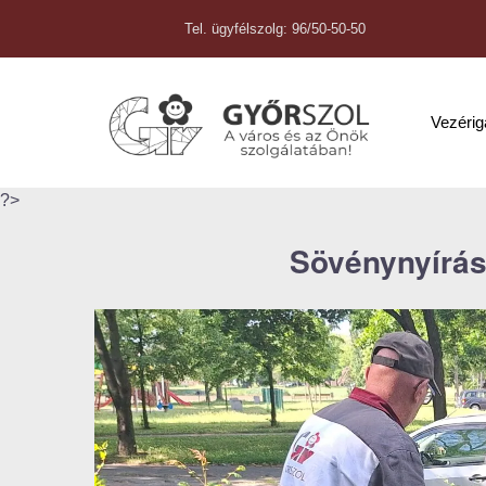
Tel. ügyfélszolg: 96/50-50-50
Vezéri
?>
Sövénynyírás