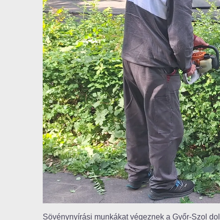
Sövénynyírási munkákat végeznek a Győr-Szol dolg