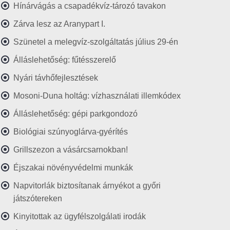
Hínárvágás a csapadékvíz-tározó tavakon
Zárva lesz az Aranypart I.
Szünetel a melegvíz-szolgáltatás július 29-én
Álláslehetőség: fűtésszerelő
Nyári távhőfejlesztések
Mosoni-Duna holtág: vízhasználati illemkódex
Álláslehetőség: gépi parkgondozó
Biológiai szúnyoglárva-gyérítés
Grillszezon a vásárcsarnokban!
Éjszakai növényvédelmi munkák
Napvitorlák biztosítanak árnyékot a győri
játszótereken
Kinyitottak az ügyfélszolgálati irodák