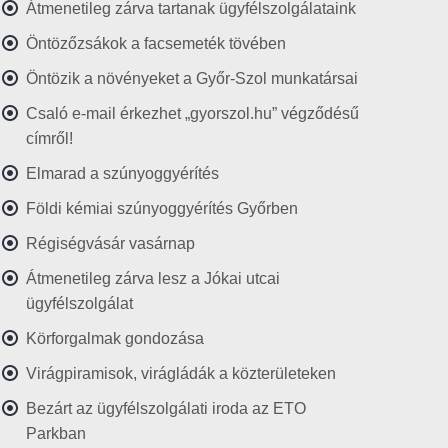
Átmenetileg zárva tartanak ügyfélszolgálataink
Öntözőzsákok a facsemeték tövében
Öntözik a növényeket a Győr-Szol munkatársai
Csaló e-mail érkezhet „gyorszol.hu” végződésű
címről!
Elmarad a szúnyoggyérítés
Földi kémiai szúnyoggyérítés Győrben
Régiségvásár vasárnap
Átmenetileg zárva lesz a Jókai utcai
ügyfélszolgálat
Körforgalmak gondozása
Virágpiramisok, virágládák a közterületeken
Bezárt az ügyfélszolgálati iroda az ETO
Parkban