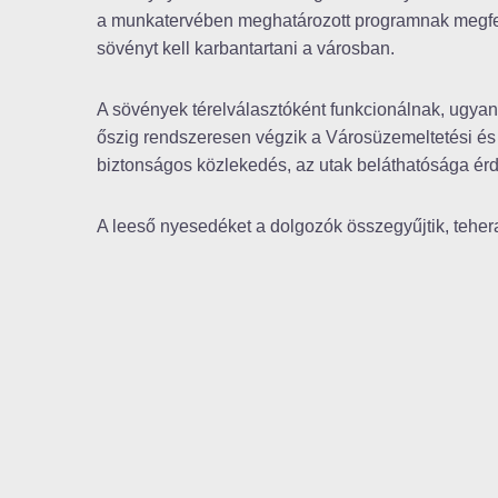
a munkatervében meghatározott programnak megfel
sövényt kell karbantartani a városban.
A sövények térelválasztóként funkcionálnak, ugyana
őszig rendszeresen végzik a Városüzemeltetési és
biztonságos közlekedés, az utak beláthatósága ér
A leeső nyesedéket a dolgozók összegyűjtik, teherau