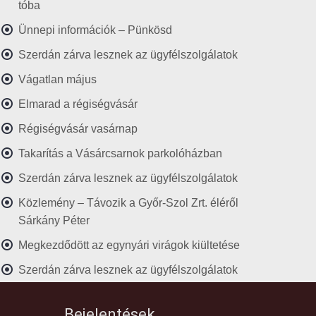
tóba
Ünnepi információk – Pünkösd
Szerdán zárva lesznek az ügyfélszolgálatok
Vágatlan május
Elmarad a régiségvásár
Régiségvásár vasárnap
Takarítás a Vásárcsarnok parkolóházban
Szerdán zárva lesznek az ügyfélszolgálatok
Közlemény – Távozik a Győr-Szol Zrt. éléről
Sárkány Péter
Megkezdődött az egynyári virágok kiültetése
Szerdán zárva lesznek az ügyfélszolgálatok
Bejelentések