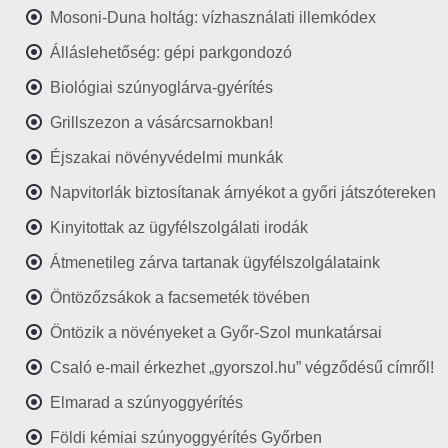
Mosoni-Duna holtág: vízhasználati illemkódex
Álláslehetőség: gépi parkgondozó
Biológiai szúnyoglárva-gyérítés
Grillszezon a vásárcsarnokban!
Éjszakai növényvédelmi munkák
Napvitorlák biztosítanak árnyékot a győri játszótereken
Kinyitottak az ügyfélszolgálati irodák
Átmenetileg zárva tartanak ügyfélszolgálataink
Öntözőzsákok a facsemeték tövében
Öntözik a növényeket a Győr-Szol munkatársai
Csaló e-mail érkezhet „gyorszol.hu” végződésű címről!
Elmarad a szúnyoggyérítés
Földi kémiai szúnyoggyérítés Győrben