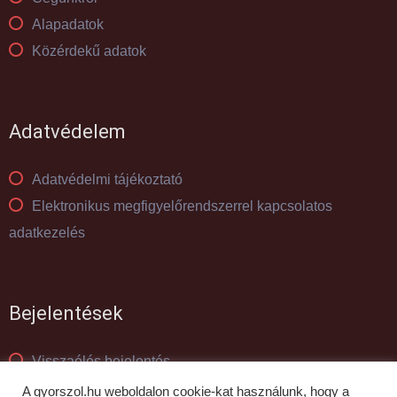
Alapadatok
Közérdekű adatok
Adatvédelem
Adatvédelmi tájékoztató
Elektronikus megfigyelőrendszerrel kapcsolatos
adatkezelés
Bejelentések
Visszaélés bejelentés
Panaszkezelés
A gyorszol.hu weboldalon cookie-kat használunk, hogy a