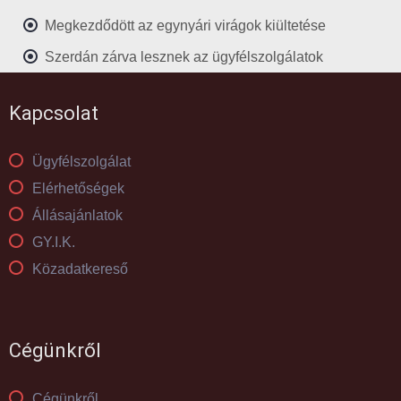
Megkezdődött az egynyári virágok kiültetése
Szerdán zárva lesznek az ügyfélszolgálatok
Kapcsolat
Ügyfélszolgálat
Elérhetőségek
Állásajánlatok
GY.I.K.
Közadatkereső
Cégünkről
Cégünkről