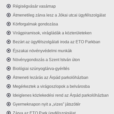
Régiségvásár vasárnap
Átmenetileg zárva lesz a Jókai utcai ügyfélszolgálat
Körforgalmak gondozása
Virágpiramisok, virágládák a közterületeken
Bezárt az ügyfélszolgálati iroda az ETO Parkban
Éjszakai növényvédelmi munkák
Növénygondozás a Szent István úton
Biológiai szúnyoglárva-gyérítés
Átmeneti lezárás az Árpád parkolóházban
Megérkeztek a virágoszlopok a belvárosba
Ideiglenes közlekedési rend az Árpád parkolóházban
Gyermeknapon nyit a „vizes” játszótér
Zárva az ETO Park ügyfélszolgálat