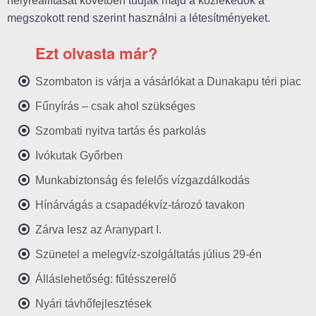
helyreállítását követően tudják majd a közlekedők a
megszokott rend szerint használni a létesítményeket.
Ezt olvasta már?
Szombaton is várja a vásárlókat a Dunakapu téri piac
Fűnyírás – csak ahol szükséges
Szombati nyitva tartás és parkolás
Ivókutak Győrben
Munkabiztonság és felelős vízgazdálkodás
Hínárvágás a csapadékvíz-tározó tavakon
Zárva lesz az Aranypart I.
Szünetel a melegvíz-szolgáltatás július 29-én
Álláslehetőség: fűtésszerelő
Nyári távhőfejlesztések