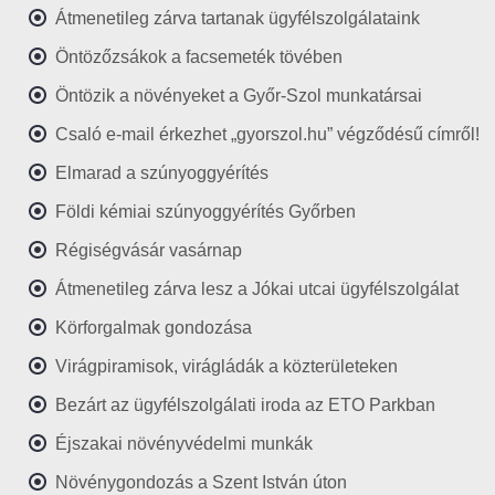
Átmenetileg zárva tartanak ügyfélszolgálataink
Öntözőzsákok a facsemeték tövében
Öntözik a növényeket a Győr-Szol munkatársai
Csaló e-mail érkezhet „gyorszol.hu” végződésű címről!
Elmarad a szúnyoggyérítés
Földi kémiai szúnyoggyérítés Győrben
Régiségvásár vasárnap
Átmenetileg zárva lesz a Jókai utcai ügyfélszolgálat
Körforgalmak gondozása
Virágpiramisok, virágládák a közterületeken
Bezárt az ügyfélszolgálati iroda az ETO Parkban
Éjszakai növényvédelmi munkák
Növénygondozás a Szent István úton