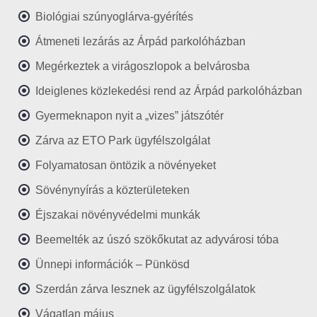
Biológiai szúnyoglárva-gyérítés
Átmeneti lezárás az Árpád parkolóházban
Megérkeztek a virágoszlopok a belvárosba
Ideiglenes közlekedési rend az Árpád parkolóházban
Gyermeknapon nyit a „vizes” játszótér
Zárva az ETO Park ügyfélszolgálat
Folyamatosan öntözik a növényeket
Sövénynyírás a közterületeken
Éjszakai növényvédelmi munkák
Beemelték az úszó szökőkutat az adyvárosi tóba
Ünnepi információk – Pünkösd
Szerdán zárva lesznek az ügyfélszolgálatok
Vágatlan május