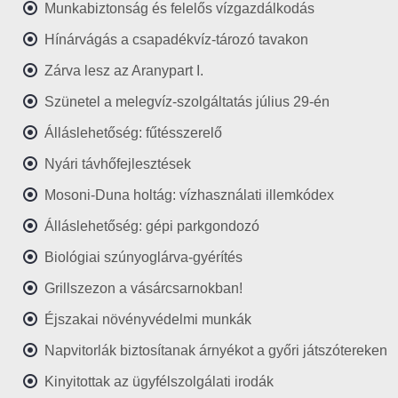
Munkabiztonság és felelős vízgazdálkodás
Hínárvágás a csapadékvíz-tározó tavakon
Zárva lesz az Aranypart I.
Szünetel a melegvíz-szolgáltatás július 29-én
Álláslehetőség: fűtésszerelő
Nyári távhőfejlesztések
Mosoni-Duna holtág: vízhasználati illemkódex
Álláslehetőség: gépi parkgondozó
Biológiai szúnyoglárva-gyérítés
Grillszezon a vásárcsarnokban!
Éjszakai növényvédelmi munkák
Napvitorlák biztosítanak árnyékot a győri játszótereken
Kinyitottak az ügyfélszolgálati irodák