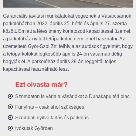
Garanciális javítási munkálatokat végeznek a Vásárcsarnok
parkolóházban 2022. április 25. hétfő és április 27. szerda
között. Emiatt a létesítmény korlátozott kapacitással üzemel,
a parkolóház nyitott tetőparkolóit nem lehet használni. Az
üzemeltető Győr-Szol Zrt. felhívja az autósok figyelmét, hogy
a tetőparkolókat legkésőbb április 24-én vasárnap délig
hagyják el. A parkolóház április 28-án reggeltől teljes
kapacitással használható lesz.
Ezt olvasta már?
Szombaton is várja a vásárlókat a Dunakapu téri piac
Fűnyírás – csak ahol szükséges
Szombati nyitva tartás és parkolás
Ivókutak Győrben