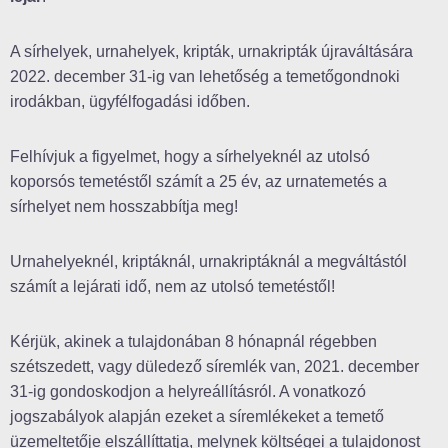
A sírhelyek, urnahelyek, kripták, urnakripták újraváltására
2022. december 31-ig van lehetőség a temetőgondnoki
irodákban, ügyfélfogadási időben.
Felhívjuk a figyelmet, hogy a sírhelyeknél az utolsó
koporsós temetéstől számít a 25 év, az urnatemetés a
sírhelyet nem hosszabbítja meg!
Urnahelyeknél, kriptáknál, urnakriptáknál a megváltástól
számít a lejárati idő, nem az utolsó temetéstől!
Kérjük, akinek a tulajdonában 8 hónapnál régebben
szétszedett, vagy düledező síremlék van, 2021. december
31-ig gondoskodjon a helyreállításról. A vonatkozó
jogszabályok alapján ezeket a síremlékeket a temető
üzemeltetője elszállíttatja, melynek költségei a tulajdonost