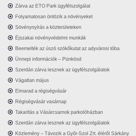
Zárva az ETO Park ügyfélszolgálat
Folyamatosan öntözik a növényeket
Sövénynyírás a közterületeken
Éjszakai növényvédelmi munkák
Beemelték az úszó szökőkutat az adyvárosi tóba
Ünnepi információk – Pünkösd
Szerdán zárva lesznek az ügyfélszolgálatok
Vágatlan május
Elmarad a régiségvásár
Régiségvásár vasárnap
Takarítás a Vásárcsarnok parkolóházban
Szerdán zárva lesznek az ügyfélszolgálatok
Közlemény – Távozik a Győr-Szol Zrt. éléről Sárkány