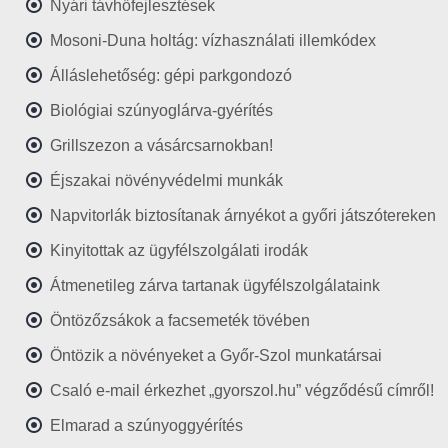
Nyári távhőfejlesztések
Mosoni-Duna holtág: vízhasználati illemkódex
Álláslehetőség: gépi parkgondozó
Biológiai szúnyoglárva-gyérítés
Grillszezon a vásárcsarnokban!
Éjszakai növényvédelmi munkák
Napvitorlák biztosítanak árnyékot a győri játszótereken
Kinyitottak az ügyfélszolgálati irodák
Átmenetileg zárva tartanak ügyfélszolgálataink
Öntözőzsákok a facsemeték tövében
Öntözik a növényeket a Győr-Szol munkatársai
Csaló e-mail érkezhet „gyorszol.hu” végződésű címről!
Elmarad a szúnyoggyérítés