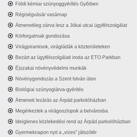
Földi kémiai szúnyoggyérítés Győrben
Régiségvásár vasárnap
Átmenetileg zárva lesz a Jókai utcai ügyfélszolgálat
Körforgalmak gondozása
Virágpiramisok, virágládák a közterületeken
Bezárt az ügyfélszolgálati iroda az ETO Parkban
Éjszakai növényvédelmi munkák
Növénygondozás a Szent István úton
Biológiai szúnyoglárva-gyérítés
Átmeneti lezárás az Árpád parkolóházban
Megérkeztek a virágoszlopok a belvárosba
Ideiglenes közlekedési rend az Árpád parkolóházban
Gyermeknapon nyit a „vizes” játszótér