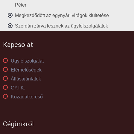
Péter
Megkezdődött az egynyári virágok kiültetése
Szerdán zárva lesznek az ügyfélszolgálatok
Kapcsolat
Ügyfélszolgálat
Elérhetőségek
Állásajánlatok
GY.I.K.
Közadatkereső
Cégünkről