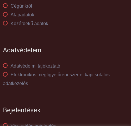
Cégünkről
Alapadatok
Közérdekű adatok
Adatvédelem
Adatvédelmi tájékoztató
Elektronikus megfigyelőrendszerrel kapcsolatos
adatkezelés
Bejelentések
Visszaélés bejelentés