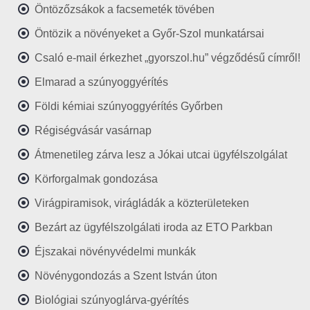
Öntözőzsákok a facsemeték tövében
Öntözik a növényeket a Győr-Szol munkatársai
Csaló e-mail érkezhet „gyorszol.hu” végződésű címről!
Elmarad a szúnyoggyérítés
Földi kémiai szúnyoggyérítés Győrben
Régiségvásár vasárnap
Átmenetileg zárva lesz a Jókai utcai ügyfélszolgálat
Körforgalmak gondozása
Virágpiramisok, virágládák a közterületeken
Bezárt az ügyfélszolgálati iroda az ETO Parkban
Éjszakai növényvédelmi munkák
Növénygondozás a Szent István úton
Biológiai szúnyoglárva-gyérítés