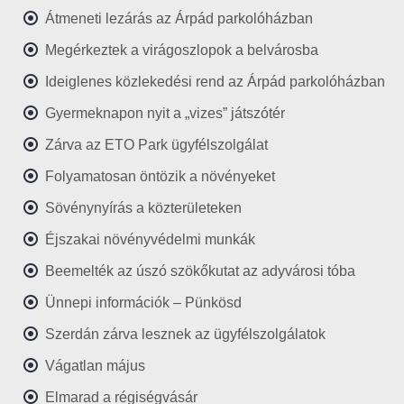
Átmeneti lezárás az Árpád parkolóházban
Megérkeztek a virágoszlopok a belvárosba
Ideiglenes közlekedési rend az Árpád parkolóházban
Gyermeknapon nyit a „vizes” játszótér
Zárva az ETO Park ügyfélszolgálat
Folyamatosan öntözik a növényeket
Sövénynyírás a közterületeken
Éjszakai növényvédelmi munkák
Beemelték az úszó szökőkutat az adyvárosi tóba
Ünnepi információk – Pünkösd
Szerdán zárva lesznek az ügyfélszolgálatok
Vágatlan május
Elmarad a régiségvásár