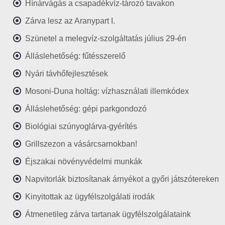
Hínárvágás a csapadékvíz-tározó tavakon
Zárva lesz az Aranypart I.
Szünetel a melegvíz-szolgáltatás július 29-én
Álláslehetőség: fűtésszerelő
Nyári távhőfejlesztések
Mosoni-Duna holtág: vízhasználati illemkódex
Álláslehetőség: gépi parkgondozó
Biológiai szúnyoglárva-gyérítés
Grillszezon a vásárcsarnokban!
Éjszakai növényvédelmi munkák
Napvitorlák biztosítanak árnyékot a győri játszótereken
Kinyitottak az ügyfélszolgálati irodák
Átmenetileg zárva tartanak ügyfélszolgálataink