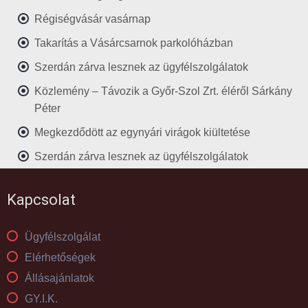
Régiségvásár vasárnap
Takarítás a Vásárcsarnok parkolóházban
Szerdán zárva lesznek az ügyfélszolgálatok
Közlemény – Távozik a Győr-Szol Zrt. éléről Sárkány
Péter
Megkezdődött az egynyári virágok kiültetése
Szerdán zárva lesznek az ügyfélszolgálatok
Kapcsolat
Ügyfélszolgálat
Elérhetőségek
Állásajánlatok
GY.I.K.