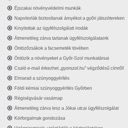
Éjszakai növényvédelmi munkák
Napvitorlák biztosítanak árnyékot a győri játszótereken
Kinyitottak az ügyfélszolgálati irodák
Átmenetileg zárva tartanak ügyfélszolgálataink
Öntözőzsákok a facsemeték tövében
Öntözik a növényeket a Győr-Szol munkatársai
Csaló e-mail érkezhet „gyorszol.hu” végződésű címről!
Elmarad a szúnyoggyérítés
Földi kémiai szúnyoggyérítés Győrben
Régiségvásár vasárnap
Átmenetileg zárva lesz a Jókai utcai ügyfélszolgálat
Körforgalmak gondozása