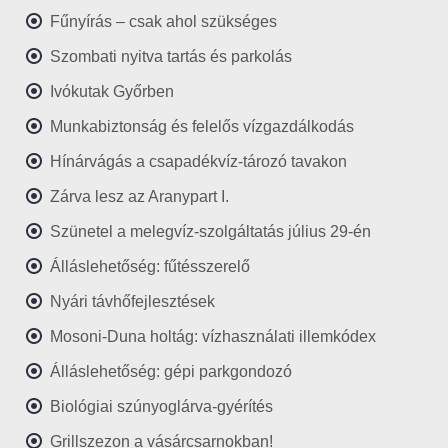
Fűnyírás – csak ahol szükséges
Szombati nyitva tartás és parkolás
Ivókutak Győrben
Munkabiztonság és felelős vízgazdálkodás
Hínárvágás a csapadékvíz-tározó tavakon
Zárva lesz az Aranypart I.
Szünetel a melegvíz-szolgáltatás július 29-én
Álláslehetőség: fűtésszerelő
Nyári távhőfejlesztések
Mosoni-Duna holtág: vízhasználati illemkódex
Álláslehetőség: gépi parkgondozó
Biológiai szúnyoglárva-gyérítés
Grillszezon a vásárcsarnokban!