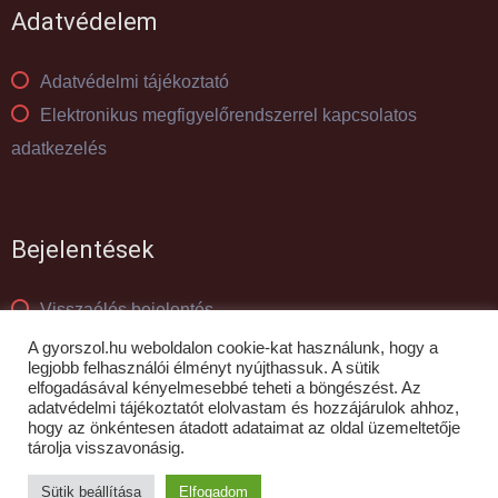
Adatvédelem
Adatvédelmi tájékoztató
Elektronikus megfigyelőrendszerrel kapcsolatos
adatkezelés
Bejelentések
Visszaélés bejelentés
Panaszkezelés
A gyorszol.hu weboldalon cookie-kat használunk, hogy a
legjobb felhasználói élményt nyújthassuk. A sütik
elfogadásával kényelmesebbé teheti a böngészést. Az
adatvédelmi tájékoztatót elolvastam és hozzájárulok ahhoz,
© GYŐR-SZOL Zrt - 2010- 2026
hogy az önkéntesen átadott adataimat az oldal üzemeltetője
tárolja visszavonásig.
Sütik beállítása
Elfogadom