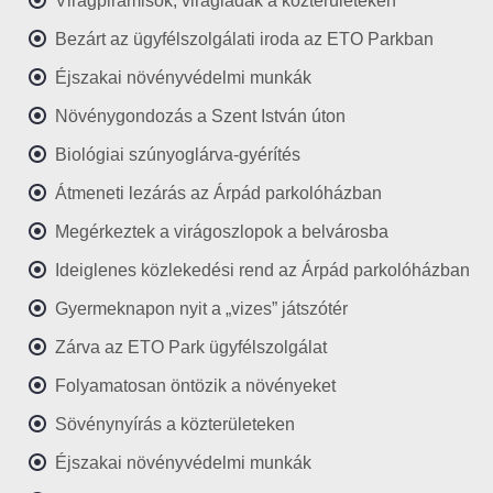
Virágpiramisok, virágládák a közterületeken
Bezárt az ügyfélszolgálati iroda az ETO Parkban
Éjszakai növényvédelmi munkák
Növénygondozás a Szent István úton
Biológiai szúnyoglárva-gyérítés
Átmeneti lezárás az Árpád parkolóházban
Megérkeztek a virágoszlopok a belvárosba
Ideiglenes közlekedési rend az Árpád parkolóházban
Gyermeknapon nyit a „vizes” játszótér
Zárva az ETO Park ügyfélszolgálat
Folyamatosan öntözik a növényeket
Sövénynyírás a közterületeken
Éjszakai növényvédelmi munkák