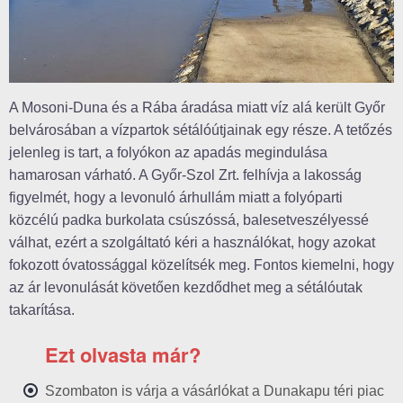
A Mosoni-Duna és a Rába áradása miatt víz alá került Győr
belvárosában a vízpartok sétálóútjainak egy része. A tetőzés
jelenleg is tart, a folyókon az apadás megindulása
hamarosan várható. A Győr-Szol Zrt. felhívja a lakosság
figyelmét, hogy a levonuló árhullám miatt a folyóparti
közcélú padka burkolata csúszóssá, balesetveszélyessé
válhat, ezért a szolgáltató kéri a használókat, hogy azokat
fokozott óvatossággal közelítsék meg. Fontos kiemelni, hogy
az ár levonulását követően kezdődhet meg a sétálóutak
takarítása.
Ezt olvasta már?
Szombaton is várja a vásárlókat a Dunakapu téri piac