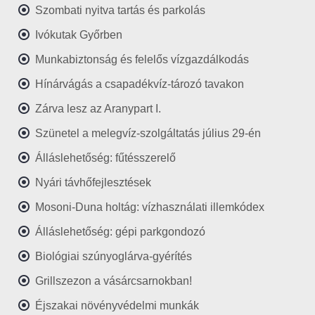
Szombati nyitva tartás és parkolás
Ivókutak Győrben
Munkabiztonság és felelős vízgazdálkodás
Hínárvágás a csapadékvíz-tározó tavakon
Zárva lesz az Aranypart I.
Szünetel a melegvíz-szolgáltatás július 29-én
Álláslehetőség: fűtésszerelő
Nyári távhőfejlesztések
Mosoni-Duna holtág: vízhasználati illemkódex
Álláslehetőség: gépi parkgondozó
Biológiai szúnyoglárva-gyérítés
Grillszezon a vásárcsarnokban!
Éjszakai növényvédelmi munkák