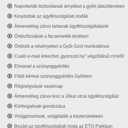
Napvitorlák biztosítanak árnyékot a győri játszótereken
Kinyitottak az ügyfélszolgálati irodák
Átmenetileg zárva tartanak ügyfélszolgálataink
Öntözőzsákok a facsemeték tövében
Öntözik a növényeket a Győr-Szol munkatársai
Csaló e-mail érkezhet „gyorszol.hu” végződésű címről!
Elmarad a szúnyoggyérítés
Földi kémiai szúnyoggyérítés Győrben
Régiségvásár vasárnap
Átmenetileg zárva lesz a Jókai utcai ügyfélszolgálat
Körforgalmak gondozása
Virágpiramisok, virágládák a közterületeken
Bezárt az ügyfélszolgálati iroda az ETO Parkban