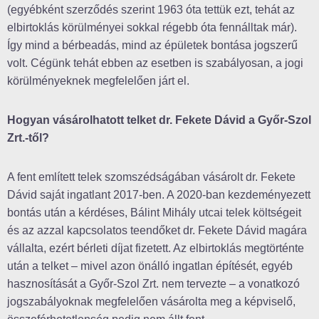
(egyébként szerződés szerint 1963 óta tettük ezt, tehát az
elbirtoklás körülményei sokkal régebb óta fennálltak már).
Így mind a bérbeadás, mind az épületek bontása jogszerű
volt. Cégünk tehát ebben az esetben is szabályosan, a jogi
körülményeknek megfelelően járt el.
Hogyan vásárolhatott telket dr. Fekete Dávid a Győr-Szol
Zrt.-től?
A fent említett telek szomszédságában vásárolt dr. Fekete
Dávid saját ingatlant 2017-ben. A 2020-ban kezdeményezett
bontás után a kérdéses, Bálint Mihály utcai telek költségeit
és az azzal kapcsolatos teendőket dr. Fekete Dávid magára
vállalta, ezért bérleti díjat fizetett. Az elbirtoklás megtörténte
után a telket – mivel azon önálló ingatlan építését, egyéb
hasznosítását a Győr-Szol Zrt. nem tervezte – a vonatkozó
jogszabályoknak megfelelően vásárolta meg a képviselő,