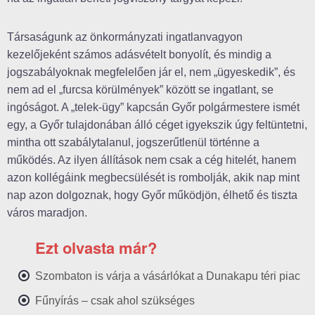
Társaságunk az önkormányzati ingatlanvagyon
kezelőjeként számos adásvételt bonyolít, és mindig a
jogszabályoknak megfelelően jár el, nem „ügyeskedik”, és
nem ad el „furcsa körülmények” között se ingatlant, se
ingóságot. A „telek-ügy” kapcsán Győr polgármestere ismét
egy, a Győr tulajdonában álló céget igyekszik úgy feltüntetni,
mintha ott szabálytalanul, jogszerűtlenül történne a
működés. Az ilyen állítások nem csak a cég hitelét, hanem
azon kollégáink megbecsülését is rombolják, akik nap mint
nap azon dolgoznak, hogy Győr működjön, élhető és tiszta
város maradjon.
Ezt olvasta már?
Szombaton is várja a vásárlókat a Dunakapu téri piac
Fűnyírás – csak ahol szükséges