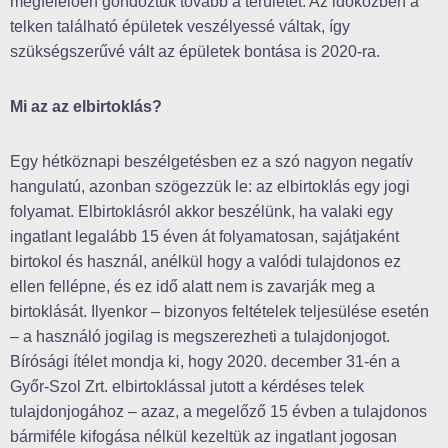
megfelelően gondoztuk tovább a területet. Az időközben a
telken található épületek veszélyessé váltak, így
szükségszerűvé vált az épületek bontása is 2020-ra.
Mi az az elbirtoklás?
Egy hétköznapi beszélgetésben ez a szó nagyon negatív
hangulatú, azonban szögezzük le: az elbirtoklás egy jogi
folyamat. Elbirtoklásról akkor beszélünk, ha valaki egy
ingatlant legalább 15 éven át folyamatosan, sajátjaként
birtokol és használ, anélkül hogy a valódi tulajdonos ez
ellen fellépne, és ez idő alatt nem is zavarják meg a
birtoklását. Ilyenkor – bizonyos feltételek teljesülése esetén
– a használó jogilag is megszerezheti a tulajdonjogot.
Bírósági ítélet mondja ki, hogy 2020. december 31-én a
Győr-Szol Zrt. elbirtoklással jutott a kérdéses telek
tulajdonjogához – azaz, a megelőző 15 évben a tulajdonos
bármiféle kifogása nélkül kezeltük az ingatlant jogosan