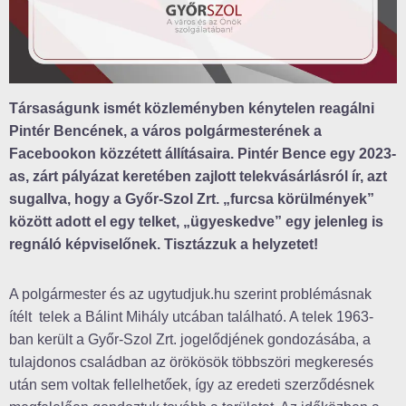
Társaságunk ismét közleményben kénytelen reagálni
Pintér Bencének, a város polgármesterének a
Facebookon közzétett állításaira. Pintér Bence egy 2023-
as, zárt pályázat keretében zajlott telekvásárlásról ír, azt
sugallva, hogy a Győr-Szol Zrt. „furcsa körülmények”
között adott el egy telket, „ügyeskedve” egy jelenleg is
regnáló képviselőnek. Tisztázzuk a helyzetet!
A polgármester és az ugytudjuk.hu szerint problémásnak
ítélt telek a Bálint Mihály utcában található. A telek 1963-
ban került a Győr-Szol Zrt. jogelődjének gondozásába, a
tulajdonos családban az örökösök többszöri megkeresés
után sem voltak fellelhetőek, így az eredeti szerződésnek