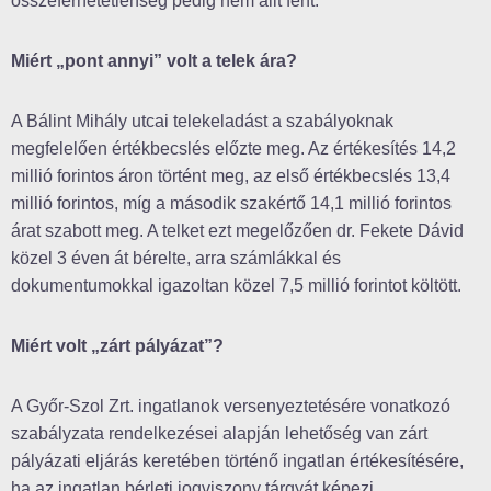
összeférhetetlenség pedig nem állt fent.
Miért „pont annyi” volt a telek ára?
A Bálint Mihály utcai telekeladást a szabályoknak
megfelelően értékbecslés előzte meg. Az értékesítés 14,2
millió forintos áron történt meg, az első értékbecslés 13,4
millió forintos, míg a második szakértő 14,1 millió forintos
árat szabott meg. A telket ezt megelőzően dr. Fekete Dávid
közel 3 éven át bérelte, arra számlákkal és
dokumentumokkal igazoltan közel 7,5 millió forintot költött.
Miért volt „zárt pályázat”?
A Győr-Szol Zrt. ingatlanok versenyeztetésére vonatkozó
szabályzata rendelkezései alapján lehetőség van zárt
pályázati eljárás keretében történő ingatlan értékesítésére,
ha az ingatlan bérleti jogviszony tárgyát képezi.