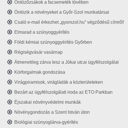
Öntözőzsákok a facsemeték tövében
Öntözik a növényeket a Győr-Szol munkatársai
Csaló e-mail érkezhet „gyorszol.hu” végződésű címről!
Elmarad a szúnyoggyérítés
Földi kémiai szúnyoggyérítés Győrben
Régiségvásár vasárnap
Átmenetileg zárva lesz a Jókai utcai ügyfélszolgálat
Körforgalmak gondozása
Virágpiramisok, virágládák a közterületeken
Bezárt az ügyfélszolgálati iroda az ETO Parkban
Éjszakai növényvédelmi munkák
Növénygondozás a Szent István úton
Biológiai szúnyoglárva-gyérítés