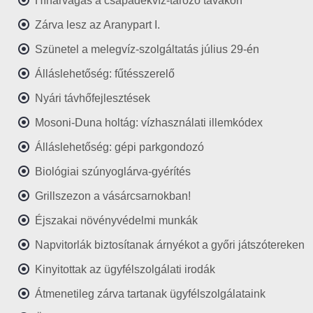
Hínárvágás a csapadékvíz-tározó tavakon
Zárva lesz az Aranypart I.
Szünetel a melegvíz-szolgáltatás július 29-én
Álláslehetőség: fűtésszerelő
Nyári távhőfejlesztések
Mosoni-Duna holtág: vízhasználati illemkódex
Álláslehetőség: gépi parkgondozó
Biológiai szúnyoglárva-gyérítés
Grillszezon a vásárcsarnokban!
Éjszakai növényvédelmi munkák
Napvitorlák biztosítanak árnyékot a győri játszótereken
Kinyitottak az ügyfélszolgálati irodák
Átmenetileg zárva tartanak ügyfélszolgálataink