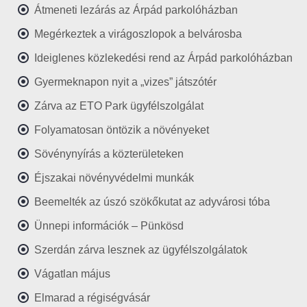
Átmeneti lezárás az Árpád parkolóházban
Megérkeztek a virágoszlopok a belvárosba
Ideiglenes közlekedési rend az Árpád parkolóházban
Gyermeknapon nyit a „vizes” játszótér
Zárva az ETO Park ügyfélszolgálat
Folyamatosan öntözik a növényeket
Sövénynyírás a közterületeken
Éjszakai növényvédelmi munkák
Beemelték az úszó szökőkutat az adyvárosi tóba
Ünnepi információk – Pünkösd
Szerdán zárva lesznek az ügyfélszolgálatok
Vágatlan május
Elmarad a régiségvásár