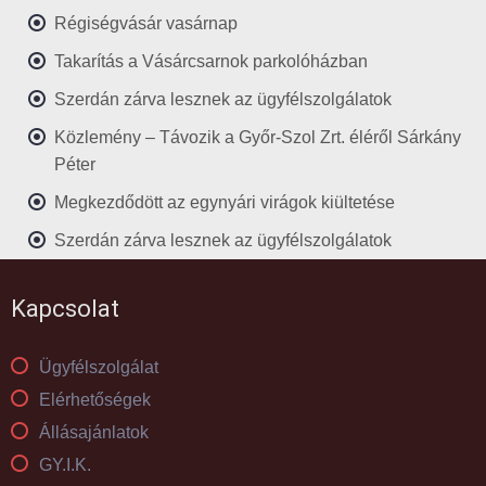
Régiségvásár vasárnap
Takarítás a Vásárcsarnok parkolóházban
Szerdán zárva lesznek az ügyfélszolgálatok
Közlemény – Távozik a Győr-Szol Zrt. éléről Sárkány
Péter
Megkezdődött az egynyári virágok kiültetése
Szerdán zárva lesznek az ügyfélszolgálatok
Kapcsolat
Ügyfélszolgálat
Elérhetőségek
Állásajánlatok
GY.I.K.