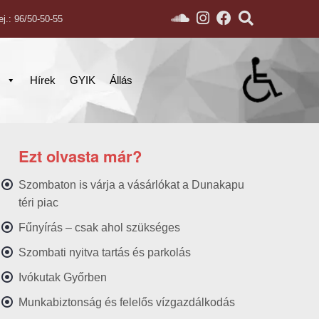
ej.: 96/50-50-55
s
Hírek
GYIK
Állás
Ezt olvasta már?
Szombaton is várja a vásárlókat a Dunakapu
téri piac
Fűnyírás – csak ahol szükséges
Szombati nyitva tartás és parkolás
Ivókutak Győrben
Munkabiztonság és felelős vízgazdálkodás