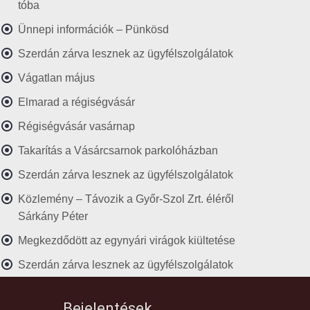
tóba
Ünnepi információk – Pünkösd
Szerdán zárva lesznek az ügyfélszolgálatok
Vágatlan május
Elmarad a régiségvásár
Régiségvásár vasárnap
Takarítás a Vásárcsarnok parkolóházban
Szerdán zárva lesznek az ügyfélszolgálatok
Közlemény – Távozik a Győr-Szol Zrt. éléről
Sárkány Péter
Megkezdődött az egynyári virágok kiültetése
Szerdán zárva lesznek az ügyfélszolgálatok
Bejelentések