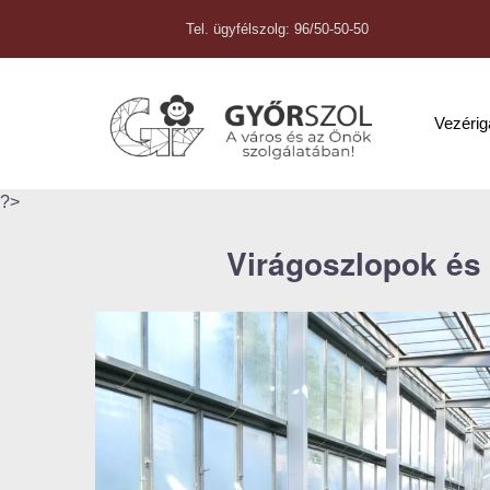
Tel. ügyfélszolg: 96/50-50-50
Vezéri
?>
Virágoszlopok és 