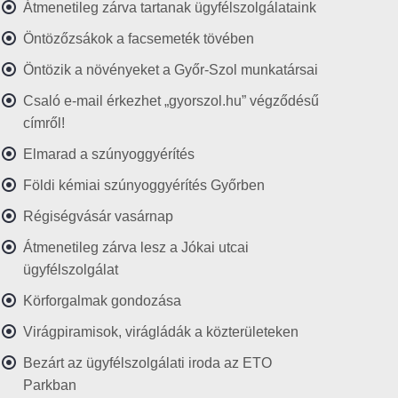
Átmenetileg zárva tartanak ügyfélszolgálataink
Öntözőzsákok a facsemeték tövében
Öntözik a növényeket a Győr-Szol munkatársai
Csaló e-mail érkezhet „gyorszol.hu” végződésű
címről!
Elmarad a szúnyoggyérítés
Földi kémiai szúnyoggyérítés Győrben
Régiségvásár vasárnap
Átmenetileg zárva lesz a Jókai utcai
ügyfélszolgálat
Körforgalmak gondozása
Virágpiramisok, virágládák a közterületeken
Bezárt az ügyfélszolgálati iroda az ETO
Parkban