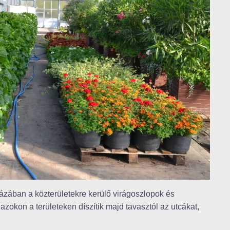
ázában a közterületekre kerülő virágoszlopok és
azokon a területeken díszítik majd tavasztól az utcákat,