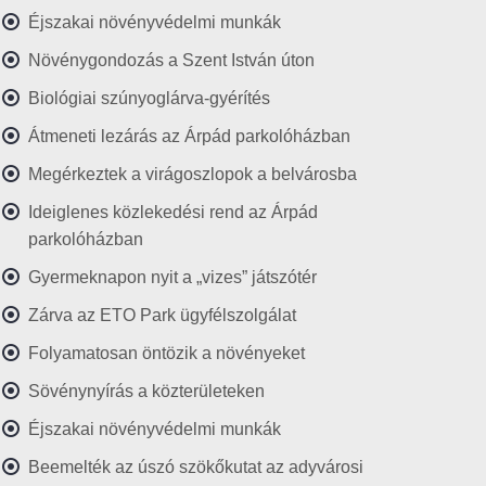
Éjszakai növényvédelmi munkák
Növénygondozás a Szent István úton
Biológiai szúnyoglárva-gyérítés
Átmeneti lezárás az Árpád parkolóházban
Megérkeztek a virágoszlopok a belvárosba
Ideiglenes közlekedési rend az Árpád
parkolóházban
Gyermeknapon nyit a „vizes” játszótér
Zárva az ETO Park ügyfélszolgálat
Folyamatosan öntözik a növényeket
Sövénynyírás a közterületeken
Éjszakai növényvédelmi munkák
Beemelték az úszó szökőkutat az adyvárosi