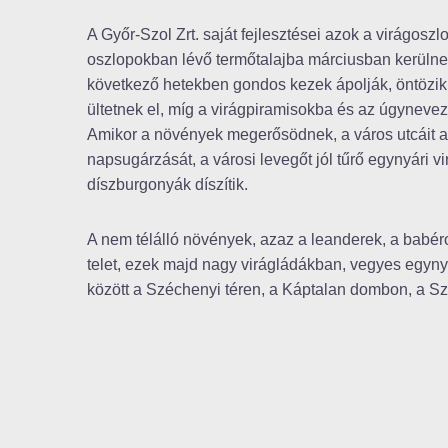
A Győr-Szol Zrt. saját fejlesztései azok a virágos
oszlopokban lévő termőtalajba márciusban kerülnek
következő hetekben gondos kezek ápolják, öntözik,
ültetnek el, míg a virágpiramisokba és az úgynevez
Amikor a növények megerősödnek, a város utcáit a
napsugárzását, a városi levegőt jól tűrő egynyári 
díszburgonyák díszítik.
A nem télálló növények, azaz a leanderek, a babér
telet, ezek majd nagy virágládákban, vegyes egyny
között a Széchenyi téren, a Káptalan dombon, a Sze