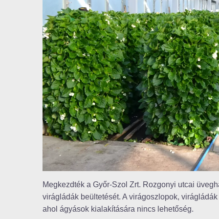
Megkezdték a Győr-Szol Zrt. Rozgonyi utcai üvegh
virágládák beültetését. A virágoszlopok, virágládák 
ahol ágyások kialakítására nincs lehetőség.