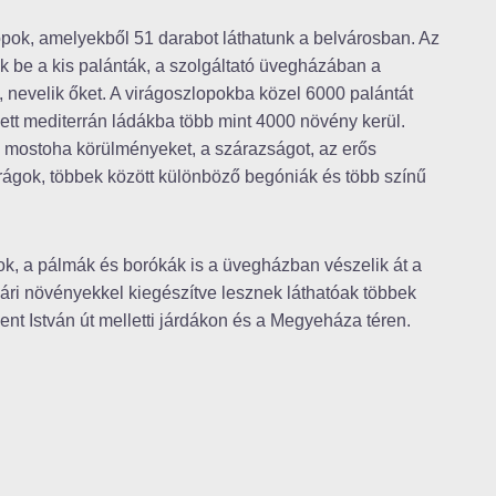
zlopok, amelyekből 51 darabot láthatunk a belvárosban. Az
 be a kis palánták, a szolgáltató üvegházában a
 nevelik őket. A virágoszlopokba közel 6000 palántát
ett mediterrán ládákba több mint 4000 növény kerül.
 mostoha körülményeket, a szárazságot, az erős
virágok, többek között különböző begóniák és több színű
ok, a pálmák és borókák is a üvegházban vészelik át a
ári növényekkel kiegészítve lesznek láthatóak többek
nt István út melletti járdákon és a Megyeháza téren.