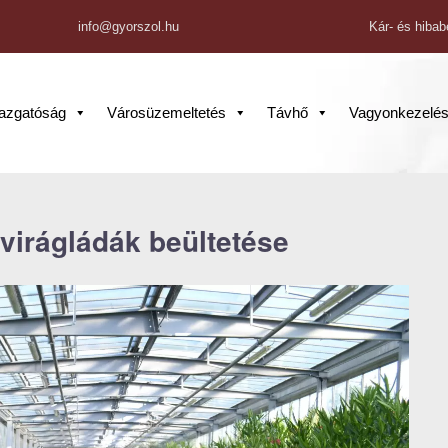
info@gyorszol.hu
Kár- és hibab
gazgatóság
Városüzemeltetés
Távhő
Vagyonkezelé
virágládák beültetése