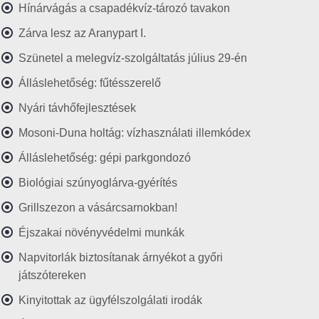
Hínárvágás a csapadékvíz-tározó tavakon
Zárva lesz az Aranypart I.
Szünetel a melegvíz-szolgáltatás július 29-én
Álláslehetőség: fűtésszerelő
Nyári távhőfejlesztések
Mosoni-Duna holtág: vízhasználati illemkódex
Álláslehetőség: gépi parkgondozó
Biológiai szúnyoglárva-gyérítés
Grillszezon a vásárcsarnokban!
Éjszakai növényvédelmi munkák
Napvitorlák biztosítanak árnyékot a győri
játszótereken
Kinyitottak az ügyfélszolgálati irodák