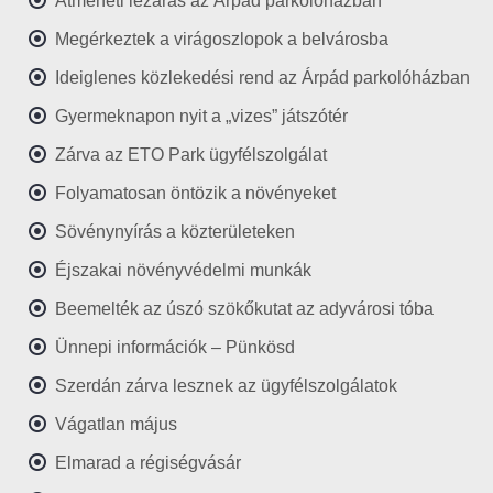
Átmeneti lezárás az Árpád parkolóházban
Megérkeztek a virágoszlopok a belvárosba
Ideiglenes közlekedési rend az Árpád parkolóházban
Gyermeknapon nyit a „vizes” játszótér
Zárva az ETO Park ügyfélszolgálat
Folyamatosan öntözik a növényeket
Sövénynyírás a közterületeken
Éjszakai növényvédelmi munkák
Beemelték az úszó szökőkutat az adyvárosi tóba
Ünnepi információk – Pünkösd
Szerdán zárva lesznek az ügyfélszolgálatok
Vágatlan május
Elmarad a régiségvásár