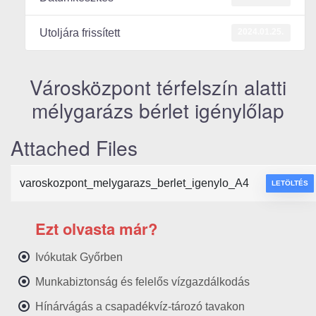
2024.01.25.
Utoljára frissített
Városközpont térfelszín alatti
mélygarázs bérlet igénylőlap
Attached Files
varoskozpont_melygarazs_berlet_igenylo_A4
LETÖLTÉS
Ezt olvasta már?
Ivókutak Győrben
Munkabiztonság és felelős vízgazdálkodás
Hínárvágás a csapadékvíz-tározó tavakon