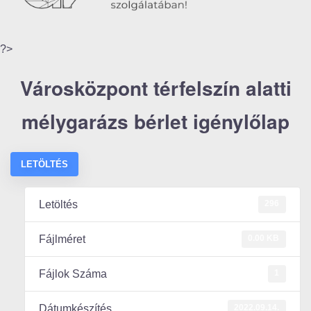
?>
Városközpont térfelszín alatti
mélygarázs bérlet igénylőlap
LETÖLTÉS
296
Letöltés
0.00 KB
Fájlméret
1
Fájlok Száma
2022.09.14.
Dátumkészítés