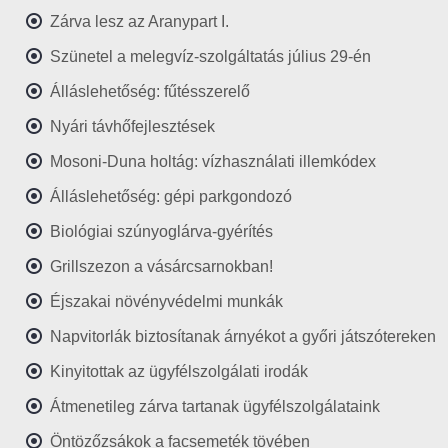
Zárva lesz az Aranypart I.
Szünetel a melegvíz-szolgáltatás július 29-én
Álláslehetőség: fűtésszerelő
Nyári távhőfejlesztések
Mosoni-Duna holtág: vízhasználati illemkódex
Álláslehetőség: gépi parkgondozó
Biológiai szúnyoglárva-gyérítés
Grillszezon a vásárcsarnokban!
Éjszakai növényvédelmi munkák
Napvitorlák biztosítanak árnyékot a győri játszótereken
Kinyitottak az ügyfélszolgálati irodák
Átmenetileg zárva tartanak ügyfélszolgálataink
Öntözőzsákok a facsemeték tövében