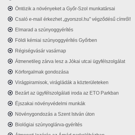
Öntözik a növényeket a Győr-Szol munkatársai
Csaló e-mail érkezhet „gyorszol.hu” végződésű címről!
Elmarad a szúnyoggyérítés
Földi kémiai szúnyoggyérítés Győrben
Régiségvásár vasárnap
Átmenetileg zárva lesz a Jókai utcai ügyfélszolgálat
Körforgalmak gondozása
Virágpiramisok, virágládák a közterületeken
Bezárt az ügyfélszolgálati iroda az ETO Parkban
Éjszakai növényvédelmi munkák
Növénygondozás a Szent István úton
Biológiai szúnyoglárva-gyérítés