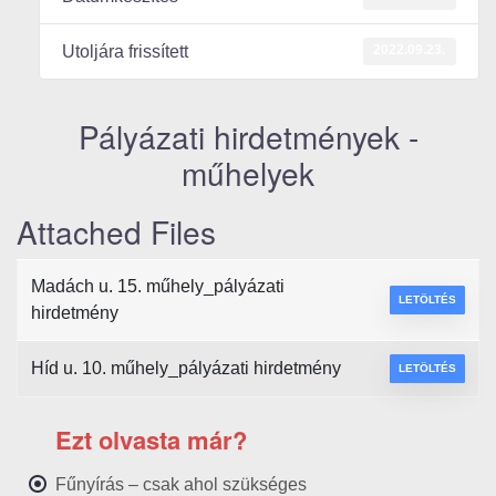
2022.09.23.
Utoljára frissített
Pályázati hirdetmények -
műhelyek
Attached Files
Madách u. 15. műhely_pályázati
LETÖLTÉS
hirdetmény
Híd u. 10. műhely_pályázati hirdetmény
LETÖLTÉS
Ezt olvasta már?
Fűnyírás – csak ahol szükséges