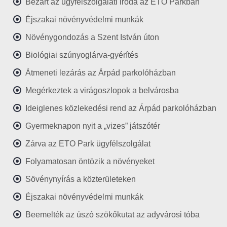
Bezárt az ügyfélszolgálati iroda az ETO Parkban
Éjszakai növényvédelmi munkák
Növénygondozás a Szent István úton
Biológiai szúnyoglárva-gyérítés
Átmeneti lezárás az Árpád parkolóházban
Megérkeztek a virágoszlopok a belvárosba
Ideiglenes közlekedési rend az Árpád parkolóházban
Gyermeknapon nyit a „vizes” játszótér
Zárva az ETO Park ügyfélszolgálat
Folyamatosan öntözik a növényeket
Sövénynyírás a közterületeken
Éjszakai növényvédelmi munkák
Beemelték az úszó szökőkutat az adyvárosi tóba