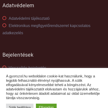
Adatvédelem
Adatvédelmi tájékoztató
Elektronikus megfigyelőrendszerrel kapcsolatos
adatkezelés
Bejelentések
Visszaélés bejelentés
Panaszkezelés
A gyorszol.hu weboldalon cookie-kat használunk, hogy a
legjobb felhasználói élményt nyújthassuk. A sütik
elfogadásával kényelmesebbé teheti a böngészést. Az
adatvédelmi tájékoztatót elolvastam és hozzájárulok ahhoz,
© GYŐR-SZOL Zrt - 2010- 2026
hogy az önkéntesen átadott adataimat az oldal üzemeltetője
tárolja visszavonásig.
Sütik beállítása
Elfogadom