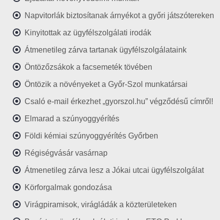
Napvitorlák biztosítanak árnyékot a győri játszótereken
Kinyitottak az ügyfélszolgálati irodák
Átmenetileg zárva tartanak ügyfélszolgálataink
Öntözőzsákok a facsemeték tövében
Öntözik a növényeket a Győr-Szol munkatársai
Csaló e-mail érkezhet „gyorszol.hu” végződésű címről!
Elmarad a szúnyoggyérítés
Földi kémiai szúnyoggyérítés Győrben
Régiségvásár vasárnap
Átmenetileg zárva lesz a Jókai utcai ügyfélszolgálat
Körforgalmak gondozása
Virágpiramisok, virágládák a közterületeken