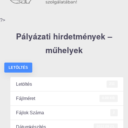
?>
Pályázati hirdetmények –
műhelyek
LETÖLTÉS
211
Letöltés
0.00 KB
Fájlméret
2
Fájlok Száma
2022.09.23.
Dátumkészítés