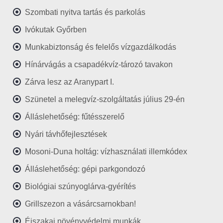
Szombati nyitva tartás és parkolás
Ivókutak Győrben
Munkabiztonság és felelős vízgazdálkodás
Hínárvágás a csapadékvíz-tározó tavakon
Zárva lesz az Aranypart I.
Szünetel a melegvíz-szolgáltatás július 29-én
Álláslehetőség: fűtésszerelő
Nyári távhőfejlesztések
Mosoni-Duna holtág: vízhasználati illemkódex
Álláslehetőség: gépi parkgondozó
Biológiai szúnyoglárva-gyérítés
Grillszezon a vásárcsarnokban!
Éjszakai növényvédelmi munkák