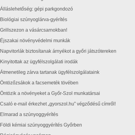
Álláslehetőség: gépi parkgondozó
Biológiai szúnyoglárva-gyérítés
Grillszezon a vásárcsarnokban!
Éjszakai növényvédelmi munkák
Napvitorlák biztosítanak árnyékot a győri játszótereken
Kinyitottak az ügyfélszolgálati irodák
Átmenetileg zárva tartanak ügyfélszolgálataink
Öntözőzsákok a facsemeték tövében
Öntözik a növényeket a Győr-Szol munkatársai
Csaló e-mail érkezhet „gyorszol.hu” végződésű címről!
Elmarad a szúnyoggyérítés
Földi kémiai szúnyoggyérítés Győrben