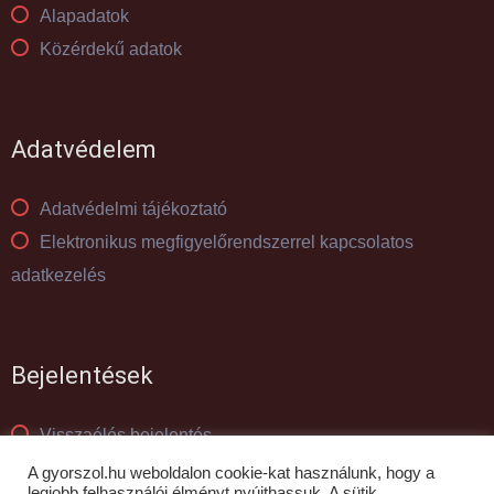
Alapadatok
Közérdekű adatok
Adatvédelem
Adatvédelmi tájékoztató
Elektronikus megfigyelőrendszerrel kapcsolatos
adatkezelés
Bejelentések
Visszaélés bejelentés
Panaszkezelés
A gyorszol.hu weboldalon cookie-kat használunk, hogy a
legjobb felhasználói élményt nyújthassuk. A sütik