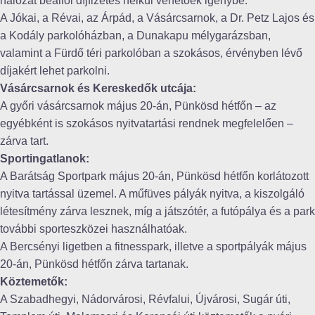
hálózat beállói díjfizetés nélkül vehetőek igénybe.
A Jókai, a Révai, az Árpád, a Vásárcsarnok, a Dr. Petz Lajos és
a Kodály parkolóházban, a Dunakapu mélygarázsban,
valamint a Fürdő téri parkolóban a szokásos, érvényben lévő
díjakért lehet parkolni.
Vásárcsarnok és Kereskedők utcája:
A győri vásárcsarnok május 20-án, Pünkösd hétfőn – az
egyébként is szokásos nyitvatartási rendnek megfelelően –
zárva tart.
Sportingatlanok:
A Barátság Sportpark május 20-án, Pünkösd hétfőn korlátozott
nyitva tartással üzemel. A műfüves pályák nyitva, a kiszolgáló
létesítmény zárva lesznek, míg a játszótér, a futópálya és a park
további sporteszközei használhatóak.
A Bercsényi ligetben a fitnesspark, illetve a sportpályák május
20-án, Pünkösd hétfőn zárva tartanak.
Köztemetők:
A Szabadhegyi, Nádorvárosi, Révfalui, Újvárosi, Sugár úti,