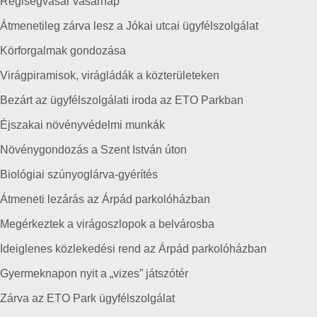
Régiségvásár vasárnap
Átmenetileg zárva lesz a Jókai utcai ügyfélszolgálat
Körforgalmak gondozása
Virágpiramisok, virágládák a közterületeken
Bezárt az ügyfélszolgálati iroda az ETO Parkban
Éjszakai növényvédelmi munkák
Növénygondozás a Szent István úton
Biológiai szúnyoglárva-gyérítés
Átmeneti lezárás az Árpád parkolóházban
Megérkeztek a virágoszlopok a belvárosba
Ideiglenes közlekedési rend az Árpád parkolóházban
Gyermeknapon nyit a „vizes” játszótér
Zárva az ETO Park ügyfélszolgálat