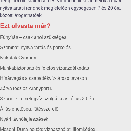
Templom úti, Malomsori és Koroncói úti köztemetők a nyári
nyitvatartási rendnek megfelelően egységesen 7 és 20 óra
között látogathatóak.
Ezt olvasta már?
Fűnyírás – csak ahol szükséges
Szombati nyitva tartás és parkolás
Ivókutak Győrben
Munkabiztonság és felelős vízgazdálkodás
Hínárvágás a csapadékvíz-tározó tavakon
Zárva lesz az Aranypart I.
Szünetel a melegvíz-szolgáltatás július 29-én
Álláslehetőség: fűtésszerelő
Nyári távhőfejlesztések
Mosoni-Duna holtág: vízhasználati illemkódex