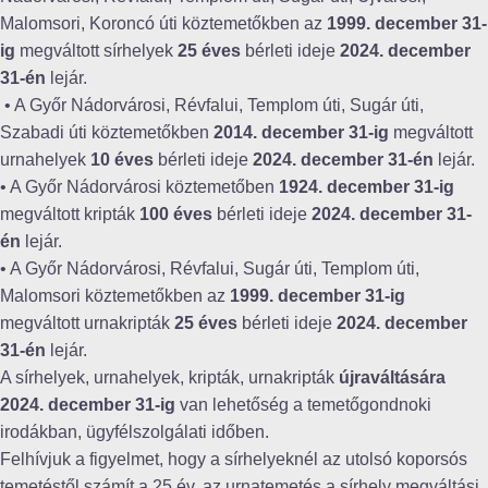
Malomsori, Koroncó úti köztemetőkben az
1999. december
31-
ig
megváltott sírhelyek
25 éves
bérleti ideje
2024. december
31-én
lejár.
• A Győr Nádorvárosi, Révfalui, Templom úti, Sugár úti,
Szabadi úti köztemetőkben
2014. december 31-ig
megváltott
urnahelyek
10 éves
bérleti ideje
2024. december 31-én
lejár.
• A Győr Nádorvárosi köztemetőben
1924. december 31-ig
megváltott kripták
100 éves
bérleti ideje
2024. december 31-
én
lejár.
• A Győr Nádorvárosi, Révfalui, Sugár úti, Templom úti,
Malomsori köztemetőkben az
1999. december 31-ig
megváltott urnakripták
25 éves
bérleti ideje
2024. december
31-én
lejár.
A sírhelyek, urnahelyek, kripták, urnakripták
újraváltására
2024. december 31-ig
van lehetőség a temetőgondnoki
irodákban, ügyfélszolgálati időben.
Felhívjuk a figyelmet, hogy a sírhelyeknél az utolsó koporsós
temetéstől számít a 25 év, az urnatemetés a sírhely megváltási