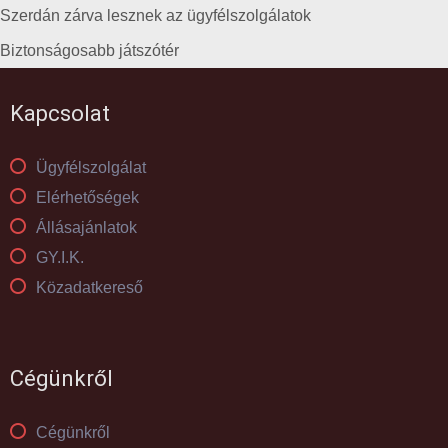
Szerdán zárva lesznek az ügyfélszolgálatok
Biztonságosabb játszótér
Kapcsolat
Ügyfélszolgálat
Elérhetőségek
Állásajánlatok
GY.I.K.
Közadatkereső
Cégünkről
Cégünkről