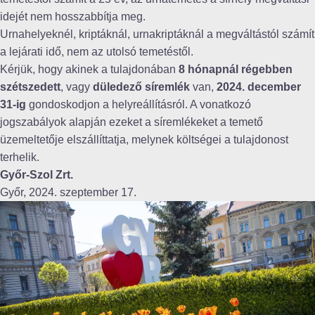
idejét nem hosszabbítja meg.
Urnahelyeknél, kriptáknál, urnakriptáknál a megváltástól számít
a lejárati idő, nem az utolsó temetéstől.
Kérjük, hogy akinek a tulajdonában
8 hónapnál régebben
szétszedett
, vagy
düledező síremlék
van,
2024. december
31-ig
gondoskodjon a helyreállításról. A vonatkozó
jogszabályok alapján ezeket a síremlékeket a temető
üzemeltetője elszállíttatja, melynek költségei a tulajdonost
terhelik.
Győr-Szol Zrt.
Győr, 2024. szeptember 17.