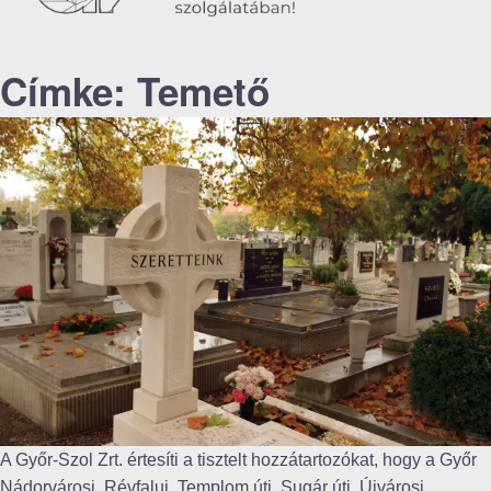
Címke:
Temető
A Győr-Szol Zrt. értesíti a tisztelt hozzátartozókat, hogy a Győr
Nádorvárosi, Révfalui, Templom úti, Sugár úti, Újvárosi,