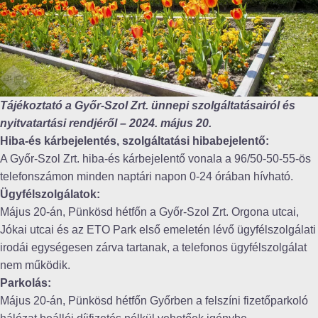
Tájékoztató a Győr-Szol Zrt. ünnepi szolgáltatásairól és
nyitvatartási rendjéről – 2024. május 20.
Hiba-és kárbejelentés, szolgáltatási hibabejelentő:
A Győr-Szol Zrt. hiba-és kárbejelentő vonala a 96/50-50-55-ös
telefonszámon minden naptári napon 0-24 órában hívható.
Ügyfélszolgálatok:
Május 20-án, Pünkösd hétfőn a Győr-Szol Zrt. Orgona utcai,
Jókai utcai és az ETO Park első emeletén lévő ügyfélszolgálati
irodái egységesen zárva tartanak, a telefonos ügyfélszolgálat
nem működik.
Parkolás:
Május 20-án, Pünkösd hétfőn Győrben a felszíni fizetőparkoló