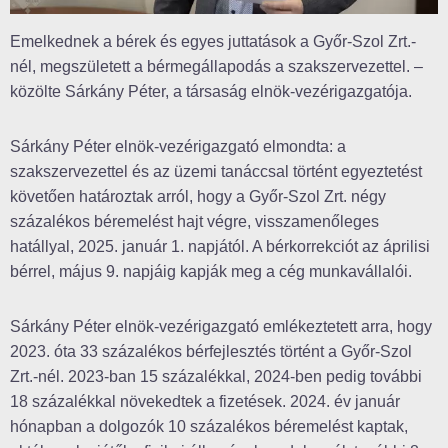
Emelkednek a bérek és egyes juttatások a Győr-Szol Zrt.-
nél, megszületett a bérmegállapodás a szakszervezettel. –
közölte Sárkány Péter, a társaság elnök-vezérigazgatója.
Sárkány Péter elnök-vezérigazgató elmondta: a
szakszervezettel és az üzemi tanáccsal történt egyeztetést
követően határoztak arról, hogy a Győr-Szol Zrt. négy
százalékos béremelést hajt végre, visszamenőleges
hatállyal, 2025. január 1. napjától. A bérkorrekciót az áprilisi
bérrel, május 9. napjáig kapják meg a cég munkavállalói.
Sárkány Péter elnök-vezérigazgató emlékeztetett arra, hogy
2023. óta 33 százalékos bérfejlesztés történt a Győr-Szol
Zrt.-nél. 2023-ban 15 százalékkal, 2024-ben pedig további
18 százalékkal növekedtek a fizetések. 2024. év január
hónapban a dolgozók 10 százalékos béremelést kaptak,