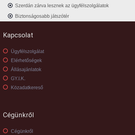
Szerdán zárva lesznek az ügyfélszolgálatok
Biztonságosabb játszótér
Kapcsolat
Ügyfélszolgálat
Elérhetőségek
Állásajánlatok
GY.I.K.
Közadatkereső
Cégünkről
Cégünkről