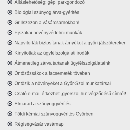
Álláslehetőség: gépi parkgondozó
Biológiai szúnyoglárva-gyérítés
Grillszezon a vásárcsarnokban!
Éjszakai növényvédelmi munkák
Napvitorlák biztosítanak árnyékot a győri játszótereken
Kinyitottak az ügyfélszolgálati irodák
Átmenetileg zárva tartanak ügyfélszolgálataink
Öntözőzsákok a facsemeték tövében
Öntözik a növényeket a Győr-Szol munkatársai
Csaló e-mail érkezhet „gyorszol.hu” végződésű címről!
Elmarad a szúnyoggyérítés
Földi kémiai szúnyoggyérítés Győrben
Régiségvásár vasárnap