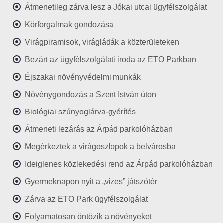
Átmenetileg zárva lesz a Jókai utcai ügyfélszolgálat
Körforgalmak gondozása
Virágpiramisok, virágládák a közterületeken
Bezárt az ügyfélszolgálati iroda az ETO Parkban
Éjszakai növényvédelmi munkák
Növénygondozás a Szent István úton
Biológiai szúnyoglárva-gyérítés
Átmeneti lezárás az Árpád parkolóházban
Megérkeztek a virágoszlopok a belvárosba
Ideiglenes közlekedési rend az Árpád parkolóházban
Gyermeknapon nyit a „vizes” játszótér
Zárva az ETO Park ügyfélszolgálat
Folyamatosan öntözik a növényeket