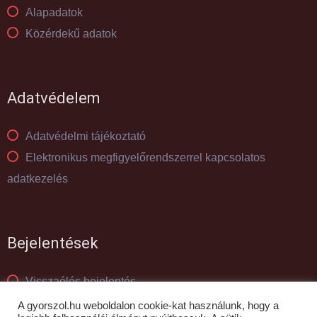
Alapadatok
Közérdekű adatok
Adatvédelem
Adatvédelmi tájékoztató
Elektronikus megfigyelőrendszerrel kapcsolatos
adatkezelés
Bejelentések
Visszaélés bejelentés
Panaszkezelés
A gyorszol.hu weboldalon cookie-kat használunk, hogy a