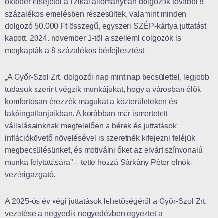
október elsejétől a fizikai állományban dolgozók további 8
százalékos emelésben részesültek, valamint minden
dolgozó 50.000 Ft összegű, egyszeri SZÉP-kártya juttatást
kapott. 2024. november 1-től a szellemi dolgozók is
megkapták a 8 százalékos bérfejlesztést.
„A Győr-Szol Zrt. dolgozói nap mint nap becsülettel, legjobb
tudásuk szerint végzik munkájukat, hogy a városban élők
komfortosan érezzék magukat a közterületeken és
lakóingatlanjaikban. A korábban már ismertetett
vállalásainknak megfelelően a bérek és juttatások
inflációkövető növelésével is szeretnék kifejezni feléjük
megbecsülésünket, és motiválni őket az elvárt színvonalú
munka folytatására” – tette hozzá Sárkány Péter elnök-
vezérigazgató.
A 2025-ös év végi juttatások lehetőségéről a Győr-Szol Zrt.
vezetése a negyedik negyedévben egyeztet a