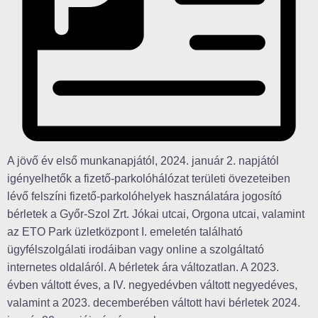
A jövő év első munkanapjától, 2024. január 2. napjától
igényelhetők a fizető-parkolóhálózat területi övezeteiben
lévő felszíni fizető-parkolóhelyek használatára jogosító
bérletek a Győr-Szol Zrt. Jókai utcai, Orgona utcai, valamint
az ETO Park üzletközpont I. emeletén található
ügyfélszolgálati irodáiban vagy online a szolgáltató
internetes oldaláról. A bérletek ára változatlan. A 2023.
évben váltott éves, a IV. negyedévben váltott negyedéves,
valamint a 2023. decemberében váltott havi bérletek 2024.