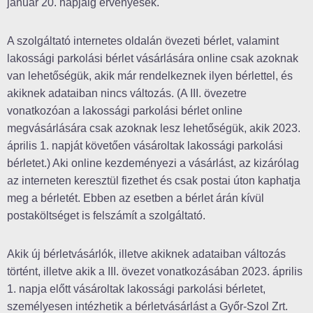
január 20. napjáig érvényesek.
A szolgáltató internetes oldalán övezeti bérlet, valamint
lakossági parkolási bérlet vásárlására online csak azoknak
van lehetőségük, akik már rendelkeznek ilyen bérlettel, és
akiknek adataiban nincs változás. (A III. övezetre
vonatkozóan a lakossági parkolási bérlet online
megvásárlására csak azoknak lesz lehetőségük, akik 2023.
április 1. napját követően vásároltak lakossági parkolási
bérletet.) Aki online kezdeményezi a vásárlást, az kizárólag
az interneten keresztül fizethet és csak postai úton kaphatja
meg a bérletét. Ebben az esetben a bérlet árán kívül
postaköltséget is felszámít a szolgáltató.
Akik új bérletvásárlók, illetve akiknek adataiban változás
történt, illetve akik a III. övezet vonatkozásában 2023. április
1. napja előtt vásároltak lakossági parkolási bérletet,
személyesen intézhetik a bérletvásárlást a Győr-Szol Zrt.