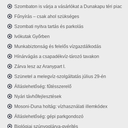
Szombaton is várja a vásárlókat a Dunakapu téri piac
Fűnyírás – csak ahol szükséges
Szombati nyitva tartás és parkolás
Ivókutak Győrben
Munkabiztonság és felelős vízgazdálkodás
Hínárvágás a csapadékvíz-tározó tavakon
Zárva lesz az Aranypart I.
Szünetel a melegvíz-szolgáltatás július 29-én
Álláslehetőség: fűtésszerelő
Nyári távhőfejlesztések
Mosoni-Duna holtág: vízhasználati illemkódex
Álláslehetőség: gépi parkgondozó
Biológiai szúnyoglárva-gyérítés