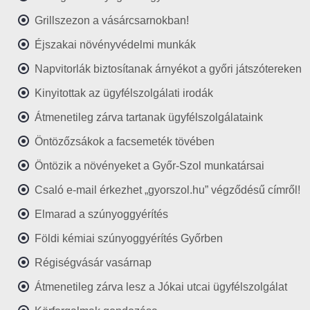
Grillszezon a vásárcsarnokban!
Éjszakai növényvédelmi munkák
Napvitorlák biztosítanak árnyékot a győri játszótereken
Kinyitottak az ügyfélszolgálati irodák
Átmenetileg zárva tartanak ügyfélszolgálataink
Öntözőzsákok a facsemeték tövében
Öntözik a növényeket a Győr-Szol munkatársai
Csaló e-mail érkezhet „gyorszol.hu” végződésű címről!
Elmarad a szúnyoggyérítés
Földi kémiai szúnyoggyérítés Győrben
Régiségvásár vasárnap
Átmenetileg zárva lesz a Jókai utcai ügyfélszolgálat