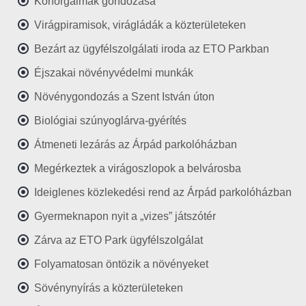
Körforgalmak gondozása
Virágpiramisok, virágládák a közterületeken
Bezárt az ügyfélszolgálati iroda az ETO Parkban
Éjszakai növényvédelmi munkák
Növénygondozás a Szent István úton
Biológiai szúnyoglárva-gyérítés
Átmeneti lezárás az Árpád parkolóházban
Megérkeztek a virágoszlopok a belvárosba
Ideiglenes közlekedési rend az Árpád parkolóházban
Gyermeknapon nyit a „vizes” játszótér
Zárva az ETO Park ügyfélszolgálat
Folyamatosan öntözik a növényeket
Sövénynyírás a közterületeken