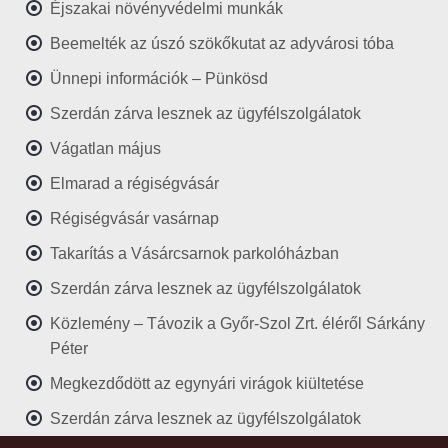
Éjszakai növényvédelmi munkák
Beemelték az úszó szökőkutat az adyvárosi tóba
Ünnepi információk – Pünkösd
Szerdán zárva lesznek az ügyfélszolgálatok
Vágatlan május
Elmarad a régiségvásár
Régiségvásár vasárnap
Takarítás a Vásárcsarnok parkolóházban
Szerdán zárva lesznek az ügyfélszolgálatok
Közlemény – Távozik a Győr-Szol Zrt. éléről Sárkány
Péter
Megkezdődött az egynyári virágok kiültetése
Szerdán zárva lesznek az ügyfélszolgálatok