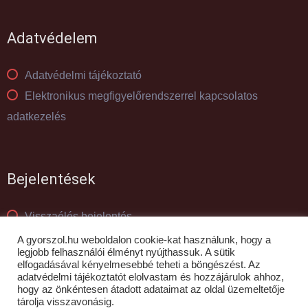
Adatvédelem
Adatvédelmi tájékoztató
Elektronikus megfigyelőrendszerrel kapcsolatos
adatkezelés
Bejelentések
Visszaélés bejelentés
Panaszkezelés
A gyorszol.hu weboldalon cookie-kat használunk, hogy a
legjobb felhasználói élményt nyújthassuk. A sütik
elfogadásával kényelmesebbé teheti a böngészést. Az
adatvédelmi tájékoztatót elolvastam és hozzájárulok ahhoz,
© GYŐR-SZOL Zrt - 2010- 2026
hogy az önkéntesen átadott adataimat az oldal üzemeltetője
tárolja visszavonásig.