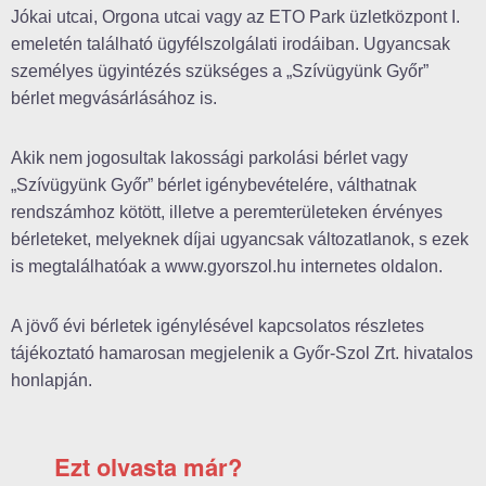
Jókai utcai, Orgona utcai vagy az ETO Park üzletközpont I.
emeletén található ügyfélszolgálati irodáiban. Ugyancsak
személyes ügyintézés szükséges a „Szívügyünk Győr”
bérlet megvásárlásához is.
Akik nem jogosultak lakossági parkolási bérlet vagy
„Szívügyünk Győr” bérlet igénybevételére, válthatnak
rendszámhoz kötött, illetve a peremterületeken érvényes
bérleteket, melyeknek díjai ugyancsak változatlanok, s ezek
is megtalálhatóak a www.gyorszol.hu internetes oldalon.
A jövő évi bérletek igénylésével kapcsolatos részletes
tájékoztató hamarosan megjelenik a Győr-Szol Zrt. hivatalos
honlapján.
Ezt olvasta már?