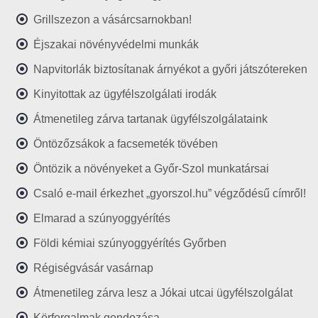
Grillszezon a vásárcsarnokban!
Éjszakai növényvédelmi munkák
Napvitorlák biztosítanak árnyékot a győri játszótereken
Kinyitottak az ügyfélszolgálati irodák
Átmenetileg zárva tartanak ügyfélszolgálataink
Öntözőzsákok a facsemeték tövében
Öntözik a növényeket a Győr-Szol munkatársai
Csaló e-mail érkezhet „gyorszol.hu” végződésű címről!
Elmarad a szúnyoggyérítés
Földi kémiai szúnyoggyérítés Győrben
Régiségvásár vasárnap
Átmenetileg zárva lesz a Jókai utcai ügyfélszolgálat
Körforgalmak gondozása