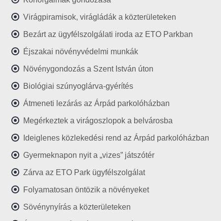
Virágpiramisok, virágládák a közterületeken
Bezárt az ügyfélszolgálati iroda az ETO Parkban
Éjszakai növényvédelmi munkák
Növénygondozás a Szent István úton
Biológiai szúnyoglárva-gyérítés
Átmeneti lezárás az Árpád parkolóházban
Megérkeztek a virágoszlopok a belvárosba
Ideiglenes közlekedési rend az Árpád parkolóházban
Gyermeknapon nyit a „vizes” játszótér
Zárva az ETO Park ügyfélszolgálat
Folyamatosan öntözik a növényeket
Sövénynyírás a közterületeken