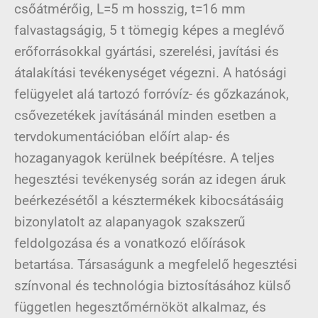
csőátmérőig, L=5 m hosszig, t=16 mm
falvastagságig, 5 t tömegig képes a meglévő
erőforrásokkal gyártási, szerelési, javítási és
átalakítási tevékenységet végezni. A hatósági
felügyelet alá tartozó forróvíz- és gőzkazánok,
csővezetékek javításánál minden esetben a
tervdokumentációban előírt alap- és
hozaganyagok kerülnek beépítésre. A teljes
hegesztési tevékenység során az idegen áruk
beérkezésétől a késztermékek kibocsátásáig
bizonylatolt az alapanyagok szakszerű
feldolgozása és a vonatkozó előírások
betartása. Társaságunk a megfelelő hegesztési
színvonal és technológia biztosításához külső
független hegesztőmérnököt alkalmaz, és