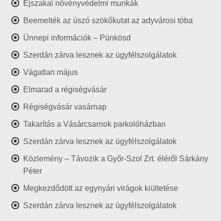
Éjszakai növényvédelmi munkák
Beemelték az úszó szökőkutat az adyvárosi tóba
Ünnepi információk – Pünkösd
Szerdán zárva lesznek az ügyfélszolgálatok
Vágatlan május
Elmarad a régiségvásár
Régiségvásár vasárnap
Takarítás a Vásárcsarnok parkolóházban
Szerdán zárva lesznek az ügyfélszolgálatok
Közlemény – Távozik a Győr-Szol Zrt. éléről Sárkány
Péter
Megkezdődött az egynyári virágok kiültetése
Szerdán zárva lesznek az ügyfélszolgálatok