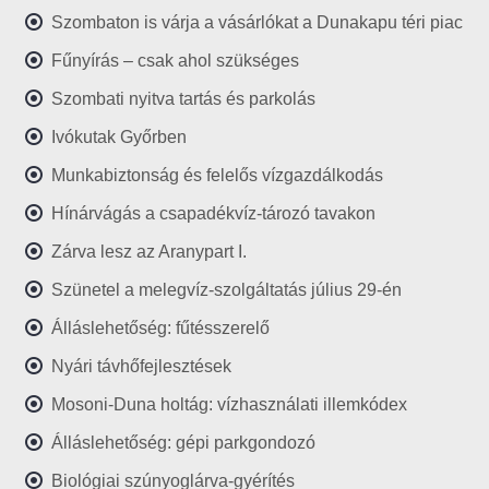
Szombaton is várja a vásárlókat a Dunakapu téri piac
Fűnyírás – csak ahol szükséges
Szombati nyitva tartás és parkolás
Ivókutak Győrben
Munkabiztonság és felelős vízgazdálkodás
Hínárvágás a csapadékvíz-tározó tavakon
Zárva lesz az Aranypart I.
Szünetel a melegvíz-szolgáltatás július 29-én
Álláslehetőség: fűtésszerelő
Nyári távhőfejlesztések
Mosoni-Duna holtág: vízhasználati illemkódex
Álláslehetőség: gépi parkgondozó
Biológiai szúnyoglárva-gyérítés