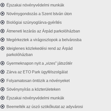
Éjszakai növényvédelmi munkák
Növénygondozás a Szent István úton
Biológiai szúnyoglárva-gyérítés
Átmeneti lezárás az Árpád parkolóházban
Megérkeztek a virágoszlopok a belvárosba
Ideiglenes közlekedési rend az Árpád
parkolóházban
Gyermeknapon nyit a „vizes” játszótér
Zárva az ETO Park ügyfélszolgálat
Folyamatosan öntözik a növényeket
Sövénynyírás a közterületeken
Éjszakai növényvédelmi munkák
Beemelték az úszó szökőkutat az adyvárosi