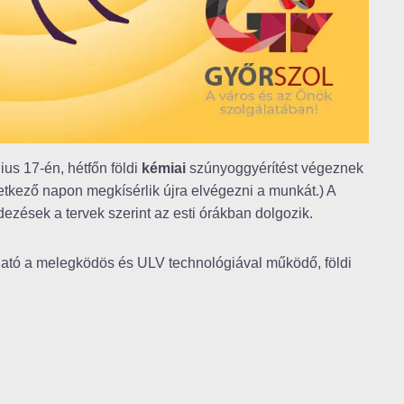
us 17-én, hétfőn földi
kémiai
szúnyoggyérítést végeznek
etkező napon megkísérlik újra elvégezni a munkát.) A
ések a tervek szerint az esti órákban dolgozik.
ható a melegködös és ULV technológiával működő, földi