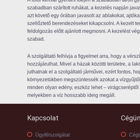
szabadban szárított ruhákat, a kezelés napján javas
azt követő egy órában javasolt az ablakokat, ajtóka
szellőztető berendezéseket kikapcsolni. A kezelt t
feldolgozás előtt ajánlott megmosni. A kezelést v
szabad.
A szolgáltató felhívja a figyelmet arra, hogy a vérs
hozzájárulhat. Mivel a házak közötti területre, a l
juthatnak el a szolgáltató járművei, ezért fontos,
környezetükben megszüntessék azokat a vízgyűjtők
minden olyan edény, eszköz lehet – virágcseréptől
melyekben a víz hosszabb ideig megáll.
Kapcsolat
Cégün
Ügyfélszolgálat
Cégü