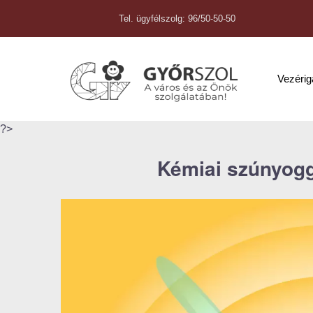
Tel. ügyfélszolg: 96/50-50-50
Vezéri
?>
Kémiai szúnyogg