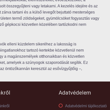
olt összegyűjteni vagy letakarni. A kezelés idejére és az
t zárva tartani és a külső levegőt bejuttató mesterséges
erületen termő zöldségeket, gyümölcsöket fogyasztás vagy
égző gépkocsi közvetlen közelében tartózkodni nem
zívók elleni küzdelem sikeréhez a lakosság is
akóingatlanokhoz tartozó kertekbe közvetlenül nem
 hogy a magánszemélyek otthonaikban és közvetlen
et, amelyek a szúnyogok szaporodását segítik. Ez
 az öntözőkannán keresztül az esővízgyűjtőig –,
kről
Adatvédelem
nkről
Adatvédelmi tájékoztató