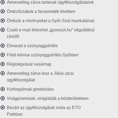
Átmenetileg zárva tartanak ügyfélszolgálataink
Öntözőzsákok a facsemeték tövében
Öntözik a növényeket a Győr-Szol munkatársai
Csaló e-mail érkezhet „gyorszol.hu” végződésű
címről!
Elmarad a szúnyoggyérítés
Földi kémiai szúnyoggyérítés Győrben
Régiségvásár vasárnap
Átmenetileg zárva lesz a Jókai utcai
ügyfélszolgálat
Körforgalmak gondozása
Virágpiramisok, virágládák a közterületeken
Bezárt az ügyfélszolgálati iroda az ETO
Parkban