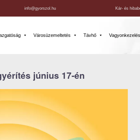
info@gyorszol.hu
Kár- és hibab
gazgatóság
Városüzemeltetés
Távhő
Vagyonkezelé
yérítés június 17-én