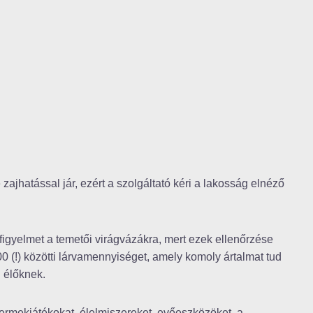
jhatással jár, ezért a szolgáltató kéri a lakosság elnéző
t figyelmet a temetői virágvázákra, mert ezek ellenőrzése
 (!) közötti lárvamennyiséget, amely komoly ártalmat tud
 élőknek.
gyermekjátékokat, élelmiszereket, evőeszközöket, a