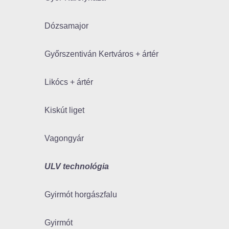
Dózsamajor
Győrszentiván Kertváros + ártér
Likócs + ártér
Kiskút liget
Vagongyár
ULV technológia
Gyirmót horgászfalu
Gyirmót