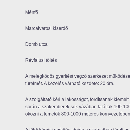
Ménfő
Marcalvárosi kiserdő
Domb utca
Révfalusi töltés
A melegködös gyérítést végző szerkezet működése za
türelmét. A kezelés várható kezdete: 20 óra.
A szolgáltató kéri a lakosságot, fordítsanak kiemel
során a szakemberek sok vázában találtak 100-1000
okozni a temetők 800-1000 méteres környezetében
A földi kémiai gyérítés idején a szabadban tárolt 