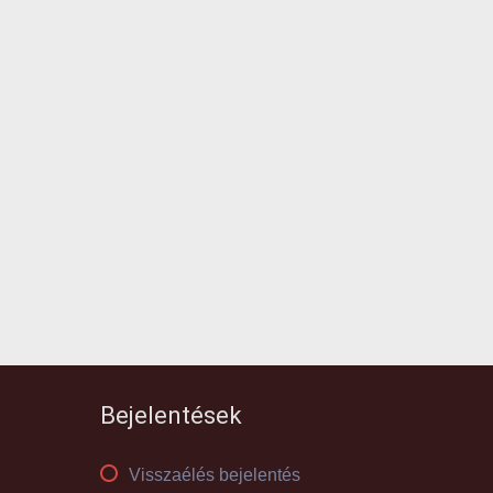
Bejelentések
Visszaélés bejelentés