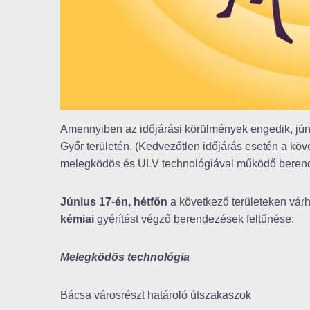
Amennyiben az időjárási körülmények engedik, júni
Győr területén. (Kedvezőtlen időjárás esetén a köv
melegködös és ULV technológiával működő berendez
Június 17-én, hétfőn
a következő területeken vár
kémiai
gyérítést végző berendezések feltűnése:
Melegködös technológia
Bácsa városrészt határoló útszakaszok