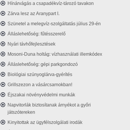
Hínárvágás a csapadékvíz-tározó tavakon
Zárva lesz az Aranypart I.
Szünetel a melegvíz-szolgáltatás július 29-én
Álláslehetőség: fűtésszerelő
Nyári távhőfejlesztések
Mosoni-Duna holtág: vízhasználati illemkódex
Álláslehetőség: gépi parkgondozó
Biológiai szúnyoglárva-gyérítés
Grillszezon a vásárcsarnokban!
Éjszakai növényvédelmi munkák
Napvitorlák biztosítanak árnyékot a győri
játszótereken
Kinyitottak az ügyfélszolgálati irodák