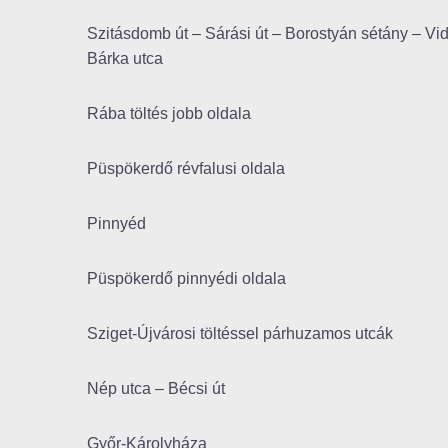
Szitásdomb út – Sárási út – Borostyán sétány – Vid
Bárka utca
Rába töltés jobb oldala
Püspökerdő révfalusi oldala
Pinnyéd
Püspökerdő pinnyédi oldala
Sziget-Újvárosi töltéssel párhuzamos utcák
Nép utca – Bécsi út
Győr-Károlyháza